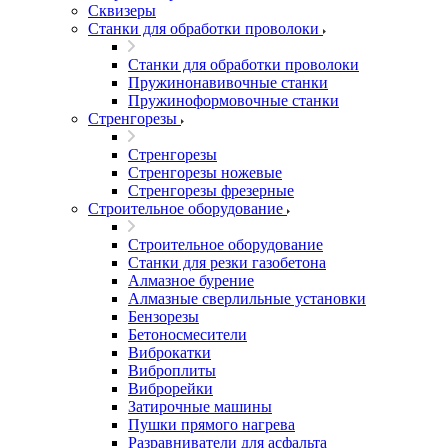
Сквизеры
Станки для обработки проволоки
Станки для обработки проволоки
Пружинонавивочные станки
Пружиноформовочные станки
Стренгорезы
Стренгорезы
Стренгорезы ножевые
Стренгорезы фрезерные
Строительное оборудование
Строительное оборудование
Станки для резки газобетона
Алмазное бурение
Алмазные сверлильные установки
Бензорезы
Бетоносмесители
Виброкатки
Виброплиты
Виброрейки
Затирочные машины
Пушки прямого нагрева
Разравниватели для асфальта