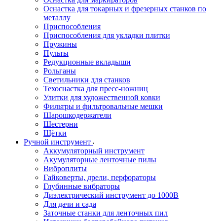
Оснастка для токарных и фрезерных станков по
металлу
Приспособления
Приспособления для укладки плитки
Пружины
Пульты
Редукционные вкладыши
Рольганы
Светильники для станков
Техоснастка для пресс-ножниц
Улитки для художественной ковки
Фильтры и фильтровальные мешки
Шарошкодержатели
Шестерни
Щётки
Ручной инструмент
Аккумуляторный инструмент
Акумуляторные ленточные пилы
Виброплиты
Гайковерты, дрели, перфораторы
Глубинные вибраторы
Диэлектрический инструмент до 1000В
Для дачи и сада
Заточные станки для ленточных пил