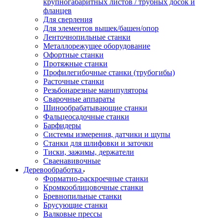
крупногабаритных листов / трубных досок и
фланцев
Для сверления
Для элементов вышек/башен/опор
Ленточнопильные станки
Металлорежущее оборудование
Офортные станки
Протяжные станки
Профилегибочные станки (трубогибы)
Расточные станки
Резьбонарезные манипуляторы
Сварочные аппараты
Шинообрабатывающие станки
Фальцеосадочные станки
Барфидеры
Системы измерения, датчики и щупы
Станки для шлифовки и заточки
Тиски, зажимы, держатели
Cваенавивочные
Деревообработка
Форматно-раскроечные станки
Кромкооблицовочные станки
Бревнопильные станки
Брусующие станки
Валковые прессы