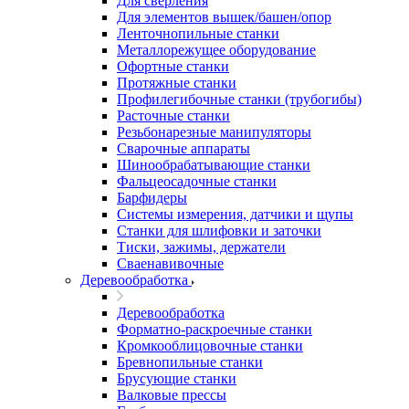
Для сверления
Для элементов вышек/башен/опор
Ленточнопильные станки
Металлорежущее оборудование
Офортные станки
Протяжные станки
Профилегибочные станки (трубогибы)
Расточные станки
Резьбонарезные манипуляторы
Сварочные аппараты
Шинообрабатывающие станки
Фальцеосадочные станки
Барфидеры
Системы измерения, датчики и щупы
Станки для шлифовки и заточки
Тиски, зажимы, держатели
Cваенавивочные
Деревообработка
Деревообработка
Форматно-раскроечные станки
Кромкооблицовочные станки
Бревнопильные станки
Брусующие станки
Валковые прессы