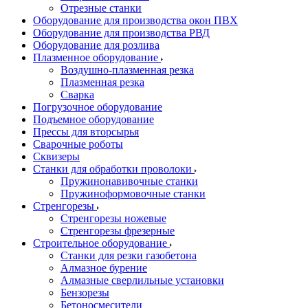
Отрезные станки
Оборудование для производства окон ПВХ
Оборудование для производства РВД
Оборудование для розлива
Плазменное оборудование
Воздушно-плазменная резка
Плазменная резка
Сварка
Погрузочное оборудование
Подъемное оборудование
Прессы для вторсырья
Сварочные роботы
Сквизеры
Станки для обработки проволоки
Пружинонавивочные станки
Пружиноформовочные станки
Стренгорезы
Стренгорезы ножевые
Стренгорезы фрезерные
Строительное оборудование
Станки для резки газобетона
Алмазное бурение
Алмазные сверлильные установки
Бензорезы
Бетоносмесители