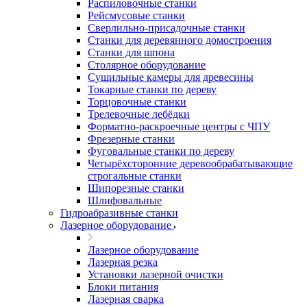
Распиловочные станки
Рейсмусовые станки
Сверлильно-присадочные станки
Станки для деревянного домостроения
Станки для шпона
Столярное оборудование
Сушильные камеры для древесины
Токарные станки по дереву
Торцовочные станки
Трелевочные лебёдки
Форматно-раскроечные центры с ЧПУ
Фрезерные станки
Фуговальные станки по дереву
Четырёхсторонние деревообрабатывающие
строгальные станки
Шипорезные станки
Шлифовальные
Гидроабразивные станки
Лазерное оборудование
Лазерное оборудование
Лазерная резка
Установки лазерной очистки
Блоки питания
Лазерная сварка