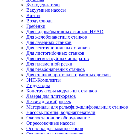
Бухтодержатели
Вакуумные насосы
Винты
Воздуховоды
Гребёнки
Для гидроабразивных станков HEAD
Для желобонакатных станков
Для лазерных станков
Для ленточнопильных станков
Для листогибочных станков
Для пескоструйных аппаратов
Для плазменной резки
Для резьбонарезных станков
Для станков проточки тормозных дисков
ЗИП-Комплекты
Индукторы
Конструкторы модульных станков
Лазеры для плиткорезов
Лезвия для виброреек
Материалы для рельефно-шлифовальных станков
Насосы, помпы, водонагреватели
Околостаночное оборудование
Опрессовочные насосы
Оснастка для компрессоров
Оснастка для маркираторов