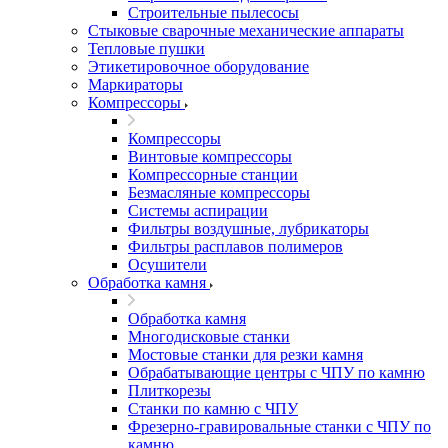
Строительные пылесосы
Стыковые сварочные механические аппараты
Тепловые пушки
Этикетировочное оборудование
Маркираторы
Компрессоры
Компрессоры
Винтовые компрессоры
Компрессорные станции
Безмасляные компрессоры
Системы аспирации
Фильтры воздушные, лубрикаторы
Фильтры расплавов полимеров
Осушители
Обработка камня
Обработка камня
Многодисковые станки
Мостовые станки для резки камня
Обрабатывающие центры с ЧПУ по камню
Плиткорезы
Станки по камню с ЧПУ
Фрезерно-гравировальные станки с ЧПУ по
камню