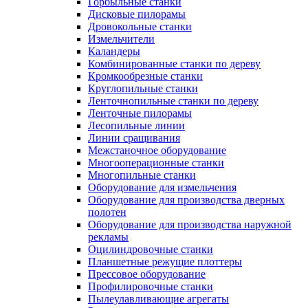
Горбыльные станки
Дисковые пилорамы
Дровокольные станки
Измельчители
Каландеры
Комбинированные станки по дереву
Кромкообрезные станки
Круглопильные станки
Ленточнопильные станки по дереву
Ленточные пилорамы
Лесопильные линии
Линии сращивания
Межстаночное оборудование
Многооперационные станки
Многопильные станки
Оборудование для измельчения
Оборудование для производства дверных
полотен
Оборудование для производства наружной
рекламы
Оцилиндровочные станки
Планшетные режущие плоттеры
Прессовое оборудование
Профилировочные станки
Пылеулавливающие агрегаты