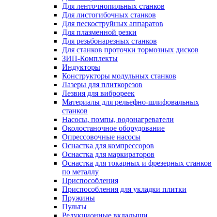
Для ленточнопильных станков
Для листогибочных станков
Для пескоструйных аппаратов
Для плазменной резки
Для резьбонарезных станков
Для станков проточки тормозных дисков
ЗИП-Комплекты
Индукторы
Конструкторы модульных станков
Лазеры для плиткорезов
Лезвия для виброреек
Материалы для рельефно-шлифовальных
станков
Насосы, помпы, водонагреватели
Околостаночное оборудование
Опрессовочные насосы
Оснастка для компрессоров
Оснастка для маркираторов
Оснастка для токарных и фрезерных станков
по металлу
Приспособления
Приспособления для укладки плитки
Пружины
Пульты
Редукционные вкладыши