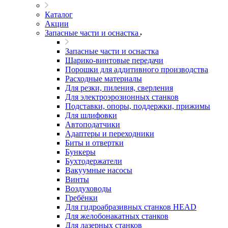
Каталог
Акции
Запасные части и оснастка
Запасные части и оснастка
Шарико-винтовые передачи
Порошки для аддитивного производства
Расходные материалы
Для резки, пиления, сверления
Для электроэрозионных станков
Подставки, опоры, поддержки, прижимы
Для шлифовки
Автоподатчики
Адаптеры и переходники
Биты и отвертки
Бункеры
Бухтодержатели
Вакуумные насосы
Винты
Воздуховоды
Гребёнки
Для гидроабразивных станков HEAD
Для желобонакатных станков
Для лазерных станков