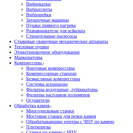
Виброкатки
Виброплиты
Виброрейки
Затирочные машины
Пушки прямого нагрева
Разравниватели для асфальта
Строительные пылесосы
Стыковые сварочные механические аппараты
Тепловые пушки
Этикетировочное оборудование
Маркираторы
Компрессоры
Винтовые компрессоры
Компрессорные станции
Безмасляные компрессоры
Системы аспирации
Фильтры воздушные, лубрикаторы
Фильтры расплавов полимеров
Осушители
Обработка камня
Многодисковые станки
Мостовые станки для резки камня
Обрабатывающие центры с ЧПУ по камню
Плиткорезы
Станки по камню с ЧПУ