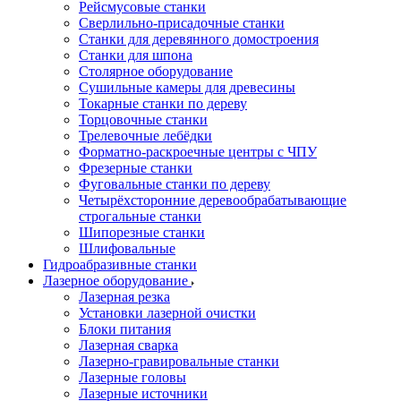
Рейсмусовые станки
Сверлильно-присадочные станки
Станки для деревянного домостроения
Станки для шпона
Столярное оборудование
Сушильные камеры для древесины
Токарные станки по дереву
Торцовочные станки
Трелевочные лебёдки
Форматно-раскроечные центры с ЧПУ
Фрезерные станки
Фуговальные станки по дереву
Четырёхсторонние деревообрабатывающие
строгальные станки
Шипорезные станки
Шлифовальные
Гидроабразивные станки
Лазерное оборудование
Лазерная резка
Установки лазерной очистки
Блоки питания
Лазерная сварка
Лазерно-гравировальные станки
Лазерные головы
Лазерные источники