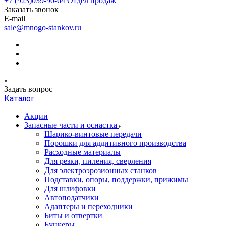
+7 (923)039-90-64
Отдел продаж
Заказать звонок
E-mail
sale@mnogo-stankov.ru
Задать вопрос
Каталог
Акции
Запасные части и оснастка
Шарико-винтовые передачи
Порошки для аддитивного производства
Расходные материалы
Для резки, пиления, сверления
Для электроэрозионных станков
Подставки, опоры, поддержки, прижимы
Для шлифовки
Автоподатчики
Адаптеры и переходники
Биты и отвертки
Бункеры