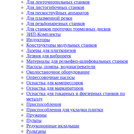
Для ленточнопильных станков
Для листогибочных станков
Для пескоструйных аппаратов
Для плазменной резки
Для резьбонарезных станков
Для станков проточки тормозных дисков
ЗИП-Комплекты
Индукторы
Конструкторы модульных станков
Лазеры для плиткорезов
Лезвия для виброреек
Материалы для рельефно-шлифовальных станков
Насосы, помпы, водонагреватели
Околостаночное оборудование
Опрессовочные насосы
Оснастка для компрессоров
Оснастка для маркираторов
Оснастка для токарных и фрезерных станков по
металлу
Приспособления
Приспособления для укладки плитки
Пружины
Пульты
Редукционные вкладыши
Рольганы