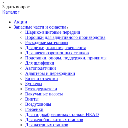
Задать вопрос
Каталог
Акции
Запасные части и оснастка
Шарико-винтовые передачи
Порошки для аддитивного производства
Расходные материалы
Для резки, пиления, сверления
Для электроэрозионных станков
Подставки, опоры, поддержки, прижимы
Для шлифовки
Автоподатчики
Адаптеры и переходники
Биты и отвертки
Бункеры
Бухтодержатели
Вакуумные насосы
Винты
Воздуховоды
Гребёнки
Для гидроабразивных станков HEAD
Для желобонакатных станков
Для лазерных станков