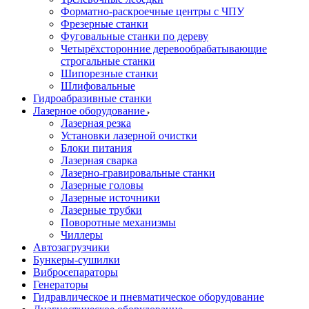
Форматно-раскроечные центры с ЧПУ
Фрезерные станки
Фуговальные станки по дереву
Четырёхсторонние деревообрабатывающие
строгальные станки
Шипорезные станки
Шлифовальные
Гидроабразивные станки
Лазерное оборудование
Лазерная резка
Установки лазерной очистки
Блоки питания
Лазерная сварка
Лазерно-гравировальные станки
Лазерные головы
Лазерные источники
Лазерные трубки
Поворотные механизмы
Чиллеры
Автозагрузчики
Бункеры-сушилки
Вибросепараторы
Генераторы
Гидравлическое и пневматическое оборудование