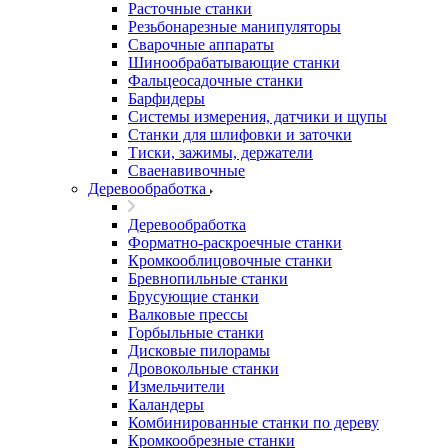
Расточные станки
Резьбонарезные манипуляторы
Сварочные аппараты
Шинообрабатывающие станки
Фальцеосадочные станки
Барфидеры
Системы измерения, датчики и щупы
Станки для шлифовки и заточки
Тиски, зажимы, держатели
Cваенавивочные
Деревообработка
Деревообработка
Форматно-раскроечные станки
Кромкооблицовочные станки
Бревнопильные станки
Брусующие станки
Валковые прессы
Горбыльные станки
Дисковые пилорамы
Дровокольные станки
Измельчители
Каландеры
Комбинированные станки по дереву
Кромкообрезные станки