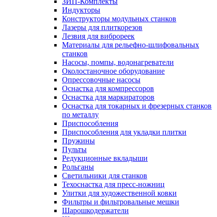
ЗИП-Комплекты
Индукторы
Конструкторы модульных станков
Лазеры для плиткорезов
Лезвия для виброреек
Материалы для рельефно-шлифовальных
станков
Насосы, помпы, водонагреватели
Околостаночное оборудование
Опрессовочные насосы
Оснастка для компрессоров
Оснастка для маркираторов
Оснастка для токарных и фрезерных станков
по металлу
Приспособления
Приспособления для укладки плитки
Пружины
Пульты
Редукционные вкладыши
Рольганы
Светильники для станков
Техоснастка для пресс-ножниц
Улитки для художественной ковки
Фильтры и фильтровальные мешки
Шарошкодержатели