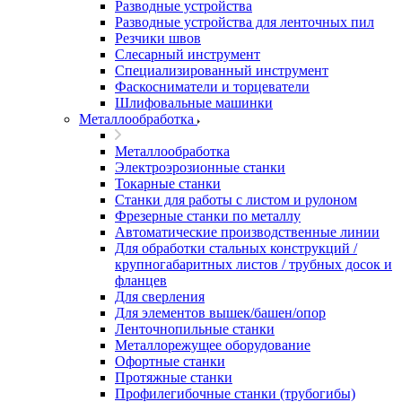
Разводные устройства
Разводные устройства для ленточных пил
Резчики швов
Слесарный инструмент
Специализированный инструмент
Фаскосниматели и торцеватели
Шлифовальные машинки
Металлообработка
Металлообработка
Электроэрозионные станки
Токарные станки
Станки для работы с листом и рулоном
Фрезерные станки по металлу
Автоматические производственные линии
Для обработки стальных конструкций /
крупногабаритных листов / трубных досок и
фланцев
Для сверления
Для элементов вышек/башен/опор
Ленточнопильные станки
Металлорежущее оборудование
Офортные станки
Протяжные станки
Профилегибочные станки (трубогибы)