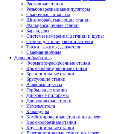
Расточные станки
Резьбонарезные манипуляторы
Сварочные аппараты
Шинообрабатывающие станки
Фальцеосадочные станки
Барфидеры
Системы измерения, датчики и щупы
Станки для шлифовки и заточки
Тиски, зажимы, держатели
Cваенавивочные
Деревообработка
Форматно-раскроечные станки
Кромкооблицовочные станки
Бревнопильные станки
Брусующие станки
Валковые прессы
Горбыльные станки
Дисковые пилорамы
Дровокольные станки
Измельчители
Каландеры
Комбинированные станки по дереву
Кромкообрезные станки
Круглопильные станки
Ленточнопильные станки по дереву