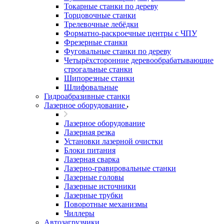
Токарные станки по дереву
Торцовочные станки
Трелевочные лебёдки
Форматно-раскроечные центры с ЧПУ
Фрезерные станки
Фуговальные станки по дереву
Четырёхсторонние деревообрабатывающие
строгальные станки
Шипорезные станки
Шлифовальные
Гидроабразивные станки
Лазерное оборудование
Лазерное оборудование
Лазерная резка
Установки лазерной очистки
Блоки питания
Лазерная сварка
Лазерно-гравировальные станки
Лазерные головы
Лазерные источники
Лазерные трубки
Поворотные механизмы
Чиллеры
Автозагрузчики