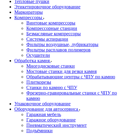
Тепловые пушки
Этикетировочное оборудование
Маркираторы
Компрессоры
Винтовые компрессоры
Компрессорные станции
Безмасляные компрессоры
Системы аспирации
Фильтры воздушные, лубрикаторы
Фильтры расплавов полимеров
Осушители
Обработка камня
Многодисковые станки
Мостовые станки для резки камня
Обрабатывающие центры с ЧПУ по камню
Плиткорезы
Станки по камню с ЧПУ
Фрезерно-гравировальные станки с ЧПУ по
камню
Упаковочное оборудование
Оборудование для автосервиса
Гаражная мебель
Гаражное оборудование
Пневматический инструмент
Подъёмники