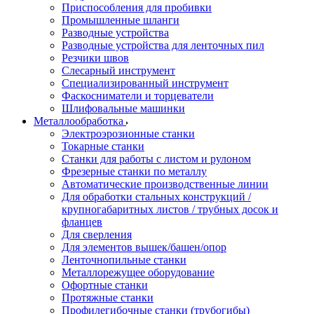
Приспособления для пробивки
Промышленные шланги
Разводные устройства
Разводные устройства для ленточных пил
Резчики швов
Слесарный инструмент
Специализированный инструмент
Фаскосниматели и торцеватели
Шлифовальные машинки
Металлообработка
Электроэрозионные станки
Токарные станки
Станки для работы с листом и рулоном
Фрезерные станки по металлу
Автоматические производственные линии
Для обработки стальных конструкций /
крупногабаритных листов / трубных досок и
фланцев
Для сверления
Для элементов вышек/башен/опор
Ленточнопильные станки
Металлорежущее оборудование
Офортные станки
Протяжные станки
Профилегибочные станки (трубогибы)