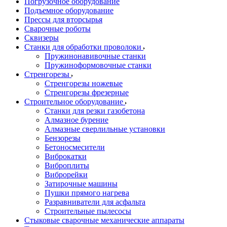
Погрузочное оборудование
Подъемное оборудование
Прессы для вторсырья
Сварочные роботы
Сквизеры
Станки для обработки проволоки
Пружинонавивочные станки
Пружиноформовочные станки
Стренгорезы
Стренгорезы ножевые
Стренгорезы фрезерные
Строительное оборудование
Станки для резки газобетона
Алмазное бурение
Алмазные сверлильные установки
Бензорезы
Бетоносмесители
Виброкатки
Виброплиты
Виброрейки
Затирочные машины
Пушки прямого нагрева
Разравниватели для асфальта
Строительные пылесосы
Стыковые сварочные механические аппараты