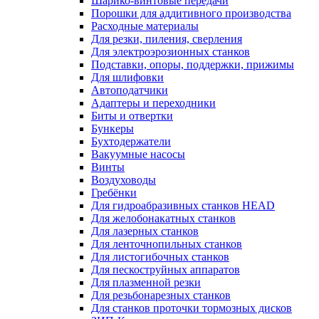
Шарико-винтовые передачи
Порошки для аддитивного производства
Расходные материалы
Для резки, пиления, сверления
Для электроэрозионных станков
Подставки, опоры, поддержки, прижимы
Для шлифовки
Автоподатчики
Адаптеры и переходники
Биты и отвертки
Бункеры
Бухтодержатели
Вакуумные насосы
Винты
Воздуховоды
Гребёнки
Для гидроабразивных станков HEAD
Для желобонакатных станков
Для лазерных станков
Для ленточнопильных станков
Для листогибочных станков
Для пескоструйных аппаратов
Для плазменной резки
Для резьбонарезных станков
Для станков проточки тормозных дисков