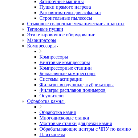
Затирочные машины
Пушки прямого нагрева
Разравниватели для асфальта
Строительные пылесосы
Стыковые сварочные механические аппараты
Тепловые пушки
Этикетировочное оборудование
Маркираторы
Компрессоры
Компрессоры
Винтовые компрессоры
Компрессорные станции
Безмасляные компрессоры
Системы аспирации
Фильтры воздушные, лубрикаторы
Фильтры расплавов полимеров
Осушители
Обработка камня
Обработка камня
Многодисковые станки
Мостовые станки для резки камня
Обрабатывающие центры с ЧПУ по камню
Плиткорезы