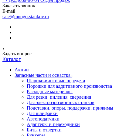
+7 (923)039-90-64
Отдел продаж
Заказать звонок
E-mail
sale@mnogo-stankov.ru
Задать вопрос
Каталог
Акции
Запасные части и оснастка
Шарико-винтовые передачи
Порошки для аддитивного производства
Расходные материалы
Для резки, пиления, сверления
Для электроэрозионных станков
Подставки, опоры, поддержки, прижимы
Для шлифовки
Автоподатчики
Адаптеры и переходники
Биты и отвертки
Бункеры