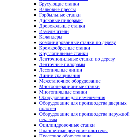
Брусующие станки
Валковые прессы
Горбыльные станки
Дисковые пилорамы
Дровокольные станки
Измельчители
Каландеры
Комбинированные станки по дереву
Кромкообрезные станки
Круглопильные станки
Ленточнопильные станки по дереву
Ленточные пилорамы
Лесопильные линии
Линии сращивания
Межстаночное оборудование
Многооперационные станки
Многопильные станки
Оборудование для измельчения
Оборудование для производства дверных
полотен
Оборудование для производства наружной
рекламы
Оцилиндровочные станки
Планшетные режущие плоттеры
Прессовое оборудование