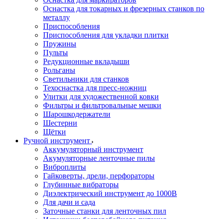
Оснастка для токарных и фрезерных станков по
металлу
Приспособления
Приспособления для укладки плитки
Пружины
Пульты
Редукционные вкладыши
Рольганы
Светильники для станков
Техоснастка для пресс-ножниц
Улитки для художественной ковки
Фильтры и фильтровальные мешки
Шарошкодержатели
Шестерни
Щётки
Ручной инструмент
Аккумуляторный инструмент
Акумуляторные ленточные пилы
Виброплиты
Гайковерты, дрели, перфораторы
Глубинные вибраторы
Диэлектрический инструмент до 1000В
Для дачи и сада
Заточные станки для ленточных пил