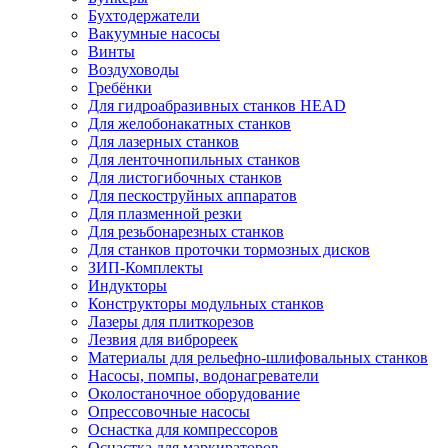
Бухтодержатели
Вакуумные насосы
Винты
Воздуховоды
Гребёнки
Для гидроабразивных станков HEAD
Для желобонакатных станков
Для лазерных станков
Для ленточнопильных станков
Для листогибочных станков
Для пескоструйных аппаратов
Для плазменной резки
Для резьбонарезных станков
Для станков проточки тормозных дисков
ЗИП-Комплекты
Индукторы
Конструкторы модульных станков
Лазеры для плиткорезов
Лезвия для виброреек
Материалы для рельефно-шлифовальных станков
Насосы, помпы, водонагреватели
Околостаночное оборудование
Опрессовочные насосы
Оснастка для компрессоров
Оснастка для маркираторов