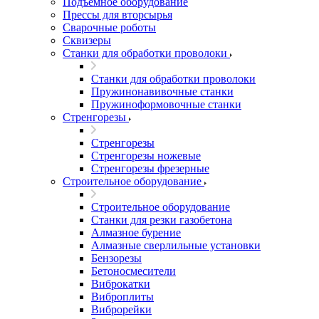
Подъемное оборудование
Прессы для вторсырья
Сварочные роботы
Сквизеры
Станки для обработки проволоки
Станки для обработки проволоки
Пружинонавивочные станки
Пружиноформовочные станки
Стренгорезы
Стренгорезы
Стренгорезы ножевые
Стренгорезы фрезерные
Строительное оборудование
Строительное оборудование
Станки для резки газобетона
Алмазное бурение
Алмазные сверлильные установки
Бензорезы
Бетоносмесители
Виброкатки
Виброплиты
Виброрейки