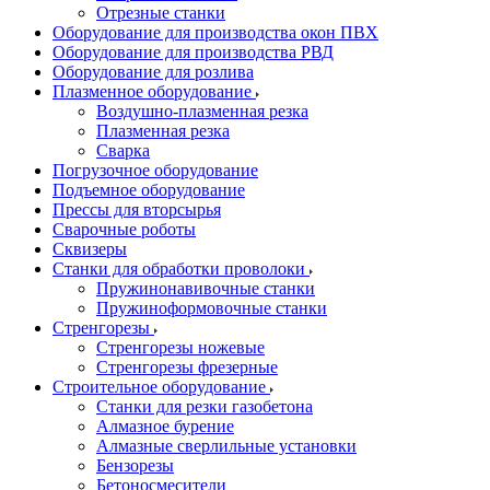
Отрезные станки
Оборудование для производства окон ПВХ
Оборудование для производства РВД
Оборудование для розлива
Плазменное оборудование
Воздушно-плазменная резка
Плазменная резка
Сварка
Погрузочное оборудование
Подъемное оборудование
Прессы для вторсырья
Сварочные роботы
Сквизеры
Станки для обработки проволоки
Пружинонавивочные станки
Пружиноформовочные станки
Стренгорезы
Стренгорезы ножевые
Стренгорезы фрезерные
Строительное оборудование
Станки для резки газобетона
Алмазное бурение
Алмазные сверлильные установки
Бензорезы
Бетоносмесители