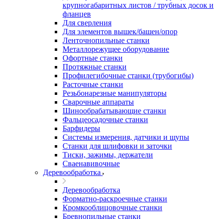
крупногабаритных листов / трубных досок и
фланцев
Для сверления
Для элементов вышек/башен/опор
Ленточнопильные станки
Металлорежущее оборудование
Офортные станки
Протяжные станки
Профилегибочные станки (трубогибы)
Расточные станки
Резьбонарезные манипуляторы
Сварочные аппараты
Шинообрабатывающие станки
Фальцеосадочные станки
Барфидеры
Системы измерения, датчики и щупы
Станки для шлифовки и заточки
Тиски, зажимы, держатели
Cваенавивочные
Деревообработка
Деревообработка
Форматно-раскроечные станки
Кромкооблицовочные станки
Бревнопильные станки