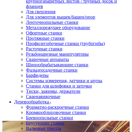
крупногабаритных листов / трубных досок и
фланцев
Для сверления
Для элементов вышек/башен/опор
Ленточнопильные станки
Металлорежущее оборудование
Офортные станки
Протяжные станки
Профилегибочные станки (трубогибы)
Расточные станки
Резьбонарезные манипуляторы
Сварочные аппараты
Шинообрабатывающие станки
Фальцеосадочные станки
Барфидеры
Системы измерения, датчики и щупы
Станки для шлифовки и заточки
Тиски, зажимы, держатели
Cваенавивочные
Деревообработка
Форматно-раскроечные станки
Кромкооблицовочные станки
Бревнопильные станки
Брусующие станки
Валковые прессы