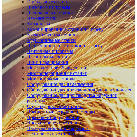
Горбыльные станки
Дисковые пилорамы
Дровокольные станки
Измельчители
Каландеры
Комбинированные станки по дереву
Кромкообрезные станки
Круглопильные станки
Ленточнопильные станки по дереву
Ленточные пилорамы
Лесопильные линии
Линии сращивания
Межстаночное оборудование
Многооперационные станки
Многопильные станки
Оборудование для измельчения
Оборудование для производства дверных полотен
Оборудование для производства наружной
рекламы
Оцилиндровочные станки
Планшетные режущие плоттеры
Прессовое оборудование
Профилировочные станки
Пылеулавливающие агрегаты
Распиловочные станки