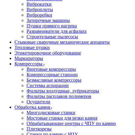
Виброкатки
Виброплиты
Виброрейки
Затирочные машины
Пушки прямого нагрева
Разравниватели для асфальта
Строительные пылесосы
Стыковые сварочные механические аппараты
Тепловые пушки
Этикетировочное оборудование
Маркираторы
Компрессоры
Винтовые компрессоры
Компрессорные станции
Безмасляные компрессоры
Системы аспирации
Фильтры воздушные, лубрикаторы
Фильтры расплавов полимеров
Осушители
Обработка камня
Многодисковые станки
Мостовые станки для резки камня
Обрабатывающие центры с ЧПУ по камню
Плиткорезы
Станки по камню с ЧПУ