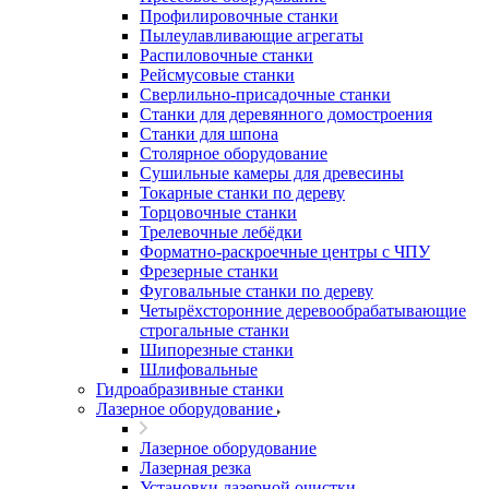
Профилировочные станки
Пылеулавливающие агрегаты
Распиловочные станки
Рейсмусовые станки
Сверлильно-присадочные станки
Станки для деревянного домостроения
Станки для шпона
Столярное оборудование
Сушильные камеры для древесины
Токарные станки по дереву
Торцовочные станки
Трелевочные лебёдки
Форматно-раскроечные центры с ЧПУ
Фрезерные станки
Фуговальные станки по дереву
Четырёхсторонние деревообрабатывающие
строгальные станки
Шипорезные станки
Шлифовальные
Гидроабразивные станки
Лазерное оборудование
Лазерное оборудование
Лазерная резка
Установки лазерной очистки