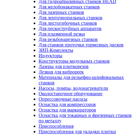
Для гидроабразивных станков HEAD
Для желобонакатных станков
Для лазерных станков
Для ленточнопильных станков
Для листогибочных станков
Для пескоструйных аппаратов
Для плазменной резки
Для резьбонарезных станков
Для станков проточки тормозных дисков
ЗИП-Комплекты
Индукторы
Конструкторы модульных станков
Лазеры для плиткорезов
Лезвия для виброреек
Материалы для рельефно-шлифовальных
станков
Насосы, помпы, водонагреватели
Околостаночное оборудование
Опрессовочные насосы
Оснастка для компрессоров
Оснастка для маркираторов
Оснастка для токарных и фрезерных станков
по металлу
Приспособления
Приспособления для укладки плитки