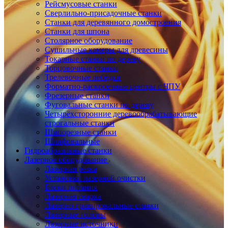
Рейсмусовые станки
Сверлильно-присадочные станки
Станки для деревянного домостроения
Станки для шпона
Столярное оборудование
Сушильные камеры для древесины
Токарные станки по дереву
Торцовочные станки
Трелевочные лебёдки
Форматно-раскроечные центры с ЧПУ
Фрезерные станки
Фуговальные станки по дереву
Четырёхсторонние деревообрабатывающие
строгальные станки
Шипорезные станки
Шлифовальные
Гидроабразивные станки
Лазерное оборудование
Лазерная резка
Установки лазерной очистки
Блоки питания
Лазерная сварка
Лазерно-гравировальные станки
Лазерные головы
Лазерные источники