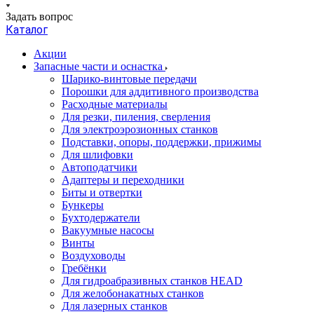
Задать вопрос
Каталог
Акции
Запасные части и оснастка
Шарико-винтовые передачи
Порошки для аддитивного производства
Расходные материалы
Для резки, пиления, сверления
Для электроэрозионных станков
Подставки, опоры, поддержки, прижимы
Для шлифовки
Автоподатчики
Адаптеры и переходники
Биты и отвертки
Бункеры
Бухтодержатели
Вакуумные насосы
Винты
Воздуховоды
Гребёнки
Для гидроабразивных станков HEAD
Для желобонакатных станков
Для лазерных станков