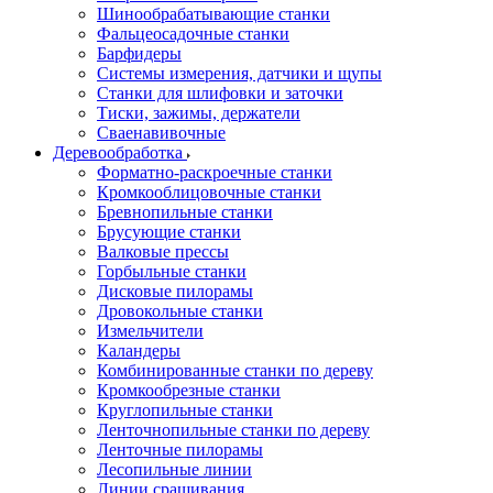
Шинообрабатывающие станки
Фальцеосадочные станки
Барфидеры
Системы измерения, датчики и щупы
Станки для шлифовки и заточки
Тиски, зажимы, держатели
Cваенавивочные
Деревообработка
Форматно-раскроечные станки
Кромкооблицовочные станки
Бревнопильные станки
Брусующие станки
Валковые прессы
Горбыльные станки
Дисковые пилорамы
Дровокольные станки
Измельчители
Каландеры
Комбинированные станки по дереву
Кромкообрезные станки
Круглопильные станки
Ленточнопильные станки по дереву
Ленточные пилорамы
Лесопильные линии
Линии сращивания