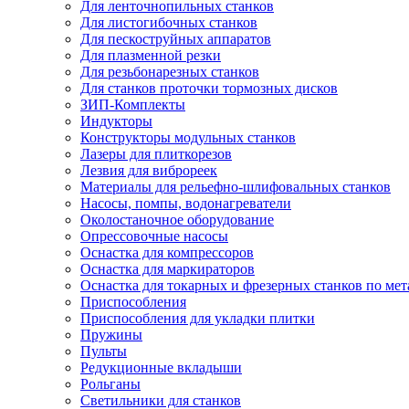
Для ленточнопильных станков
Для листогибочных станков
Для пескоструйных аппаратов
Для плазменной резки
Для резьбонарезных станков
Для станков проточки тормозных дисков
ЗИП-Комплекты
Индукторы
Конструкторы модульных станков
Лазеры для плиткорезов
Лезвия для виброреек
Материалы для рельефно-шлифовальных станков
Насосы, помпы, водонагреватели
Околостаночное оборудование
Опрессовочные насосы
Оснастка для компрессоров
Оснастка для маркираторов
Оснастка для токарных и фрезерных станков по мет
Приспособления
Приспособления для укладки плитки
Пружины
Пульты
Редукционные вкладыши
Рольганы
Светильники для станков