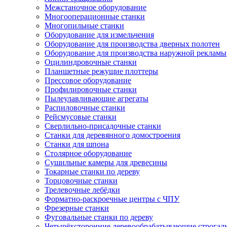
Межстаночное оборудование
Многооперационные станки
Многопильные станки
Оборудование для измельчения
Оборудование для производства дверных полотен
Оборудование для производства наружной рекламы
Оцилиндровочные станки
Планшетные режущие плоттеры
Прессовое оборудование
Профилировочные станки
Пылеулавливающие агрегаты
Распиловочные станки
Рейсмусовые станки
Сверлильно-присадочные станки
Станки для деревянного домостроения
Станки для шпона
Столярное оборудование
Сушильные камеры для древесины
Токарные станки по дереву
Торцовочные станки
Трелевочные лебёдки
Форматно-раскроечные центры с ЧПУ
Фрезерные станки
Фуговальные станки по дереву
Четырёхсторонние деревообрабатывающие строгал