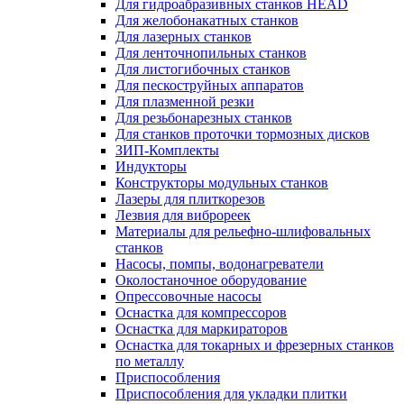
Для гидроабразивных станков HEAD
Для желобонакатных станков
Для лазерных станков
Для ленточнопильных станков
Для листогибочных станков
Для пескоструйных аппаратов
Для плазменной резки
Для резьбонарезных станков
Для станков проточки тормозных дисков
ЗИП-Комплекты
Индукторы
Конструкторы модульных станков
Лазеры для плиткорезов
Лезвия для виброреек
Материалы для рельефно-шлифовальных
станков
Насосы, помпы, водонагреватели
Околостаночное оборудование
Опрессовочные насосы
Оснастка для компрессоров
Оснастка для маркираторов
Оснастка для токарных и фрезерных станков
по металлу
Приспособления
Приспособления для укладки плитки