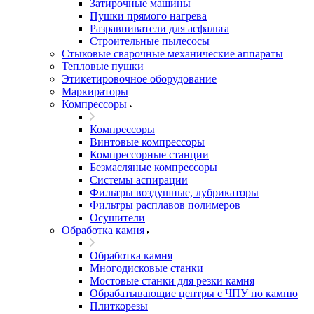
Затирочные машины
Пушки прямого нагрева
Разравниватели для асфальта
Строительные пылесосы
Стыковые сварочные механические аппараты
Тепловые пушки
Этикетировочное оборудование
Маркираторы
Компрессоры
Компрессоры
Винтовые компрессоры
Компрессорные станции
Безмасляные компрессоры
Системы аспирации
Фильтры воздушные, лубрикаторы
Фильтры расплавов полимеров
Осушители
Обработка камня
Обработка камня
Многодисковые станки
Мостовые станки для резки камня
Обрабатывающие центры с ЧПУ по камню
Плиткорезы