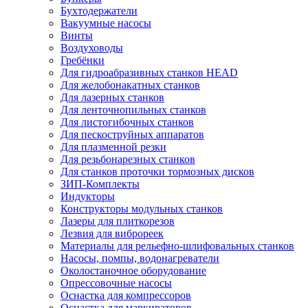
Бухтодержатели
Вакуумные насосы
Винты
Воздуховоды
Гребёнки
Для гидроабразивных станков HEAD
Для желобонакатных станков
Для лазерных станков
Для ленточнопильных станков
Для листогибочных станков
Для пескоструйных аппаратов
Для плазменной резки
Для резьбонарезных станков
Для станков проточки тормозных дисков
ЗИП-Комплекты
Индукторы
Конструкторы модульных станков
Лазеры для плиткорезов
Лезвия для виброреек
Материалы для рельефно-шлифовальных станков
Насосы, помпы, водонагреватели
Околостаночное оборудование
Опрессовочные насосы
Оснастка для компрессоров
Оснастка для маркираторов