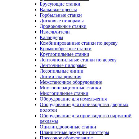
Брусующие станки
Валковые прессы
Горбыльные станки
Дисковые пилорамы
Дровокольные станки
Измельчители
Каландеры
Комбинированные станки по дереву
Кромкообрезные станки
Круглопильные станки
Ленточнопильные станки по дереву
Ленточные пилорамы
Лесопильные линии
Линии сращивания
Межстаночное оборудование
Многооперационные станки
Многопильные станки
Оборудование для измельчения
Оборудование для производства дверных
полотен
Оборудование для производства наружной
рекламы
Оцилиндровочные станки
Планшетные режущие плоттеры
Прессовое оборудование