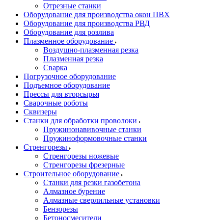
Отрезные станки
Оборудование для производства окон ПВХ
Оборудование для производства РВД
Оборудование для розлива
Плазменное оборудование
Воздушно-плазменная резка
Плазменная резка
Сварка
Погрузочное оборудование
Подъемное оборудование
Прессы для вторсырья
Сварочные роботы
Сквизеры
Станки для обработки проволоки
Пружинонавивочные станки
Пружиноформовочные станки
Стренгорезы
Стренгорезы ножевые
Стренгорезы фрезерные
Строительное оборудование
Станки для резки газобетона
Алмазное бурение
Алмазные сверлильные установки
Бензорезы
Бетоносмесители