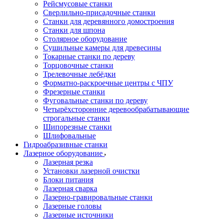
Рейсмусовые станки
Сверлильно-присадочные станки
Станки для деревянного домостроения
Станки для шпона
Столярное оборудование
Сушильные камеры для древесины
Токарные станки по дереву
Торцовочные станки
Трелевочные лебёдки
Форматно-раскроечные центры с ЧПУ
Фрезерные станки
Фуговальные станки по дереву
Четырёхсторонние деревообрабатывающие
строгальные станки
Шипорезные станки
Шлифовальные
Гидроабразивные станки
Лазерное оборудование
Лазерная резка
Установки лазерной очистки
Блоки питания
Лазерная сварка
Лазерно-гравировальные станки
Лазерные головы
Лазерные источники