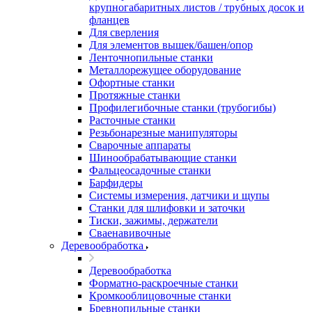
крупногабаритных листов / трубных досок и
фланцев
Для сверления
Для элементов вышек/башен/опор
Ленточнопильные станки
Металлорежущее оборудование
Офортные станки
Протяжные станки
Профилегибочные станки (трубогибы)
Расточные станки
Резьбонарезные манипуляторы
Сварочные аппараты
Шинообрабатывающие станки
Фальцеосадочные станки
Барфидеры
Системы измерения, датчики и щупы
Станки для шлифовки и заточки
Тиски, зажимы, держатели
Cваенавивочные
Деревообработка
Деревообработка
Форматно-раскроечные станки
Кромкооблицовочные станки
Бревнопильные станки