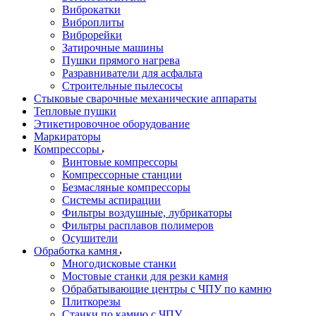
Виброкатки
Виброплиты
Виброрейки
Затирочные машины
Пушки прямого нагрева
Разравниватели для асфальта
Строительные пылесосы
Стыковые сварочные механические аппараты
Тепловые пушки
Этикетировочное оборудование
Маркираторы
Компрессоры
Винтовые компрессоры
Компрессорные станции
Безмасляные компрессоры
Системы аспирации
Фильтры воздушные, лубрикаторы
Фильтры расплавов полимеров
Осушители
Обработка камня
Многодисковые станки
Мостовые станки для резки камня
Обрабатывающие центры с ЧПУ по камню
Плиткорезы
Станки по камню с ЧПУ