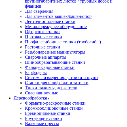
крупногабаритных листов / трубных досок и
фланцев
Для сверления
Для элементов вышек/башен/опор
Ленточнопильные станки
Металлорежущее оборудование
Офортные станки
Протяжные станки
Профилегибочные станки (трубогибы)
Расточные станки
Резьбонарезные манипуляторы
Сварочные аппараты
Шинообрабатывающие станки
Фальцеосадочные станки
Барфидеры
Системы измерения, датчики и щупы
Станки для шлифовки и заточки
Тиски, зажимы, держатели
Cваенавивочные
Деревообработка
Форматно-раскроечные станки
Кромкооблицовочные станки
Бревнопильные станки
Брусующие станки
Валковые прессы