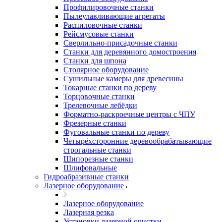
Профилировочные станки
Пылеулавливающие агрегаты
Распиловочные станки
Рейсмусовые станки
Сверлильно-присадочные станки
Станки для деревянного домостроения
Станки для шпона
Столярное оборудование
Сушильные камеры для древесины
Токарные станки по дереву
Торцовочные станки
Трелевочные лебёдки
Форматно-раскроечные центры с ЧПУ
Фрезерные станки
Фуговальные станки по дереву
Четырёхсторонние деревообрабатывающие
строгальные станки
Шипорезные станки
Шлифовальные
Гидроабразивные станки
Лазерное оборудование
Лазерное оборудование
Лазерная резка
Установки лазерной очистки