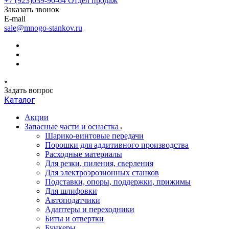
+7 (923)039-90-64
Отдел продаж
Заказать звонок
E-mail
sale@mnogo-stankov.ru
Задать вопрос
Каталог
Акции
Запасные части и оснастка
Шарико-винтовые передачи
Порошки для аддитивного производства
Расходные материалы
Для резки, пиления, сверления
Для электроэрозионных станков
Подставки, опоры, поддержки, прижимы
Для шлифовки
Автоподатчики
Адаптеры и переходники
Биты и отвертки
Бункеры