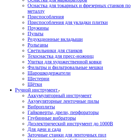
Оснастка для токарных и фрезерных станков по
металлу
Приспособления
Приспособления для укладки плитки
Пружины
Пульты
Редукционные вкладыши
Рольганы
Светильники для станков
Техоснастка для пресс-ножниц
Улитки для художественной ковки
Фильтры и фильтровальные мешки
Шарошкодержатели
Шестерни
Щётки
Ручной инструмент
Аккумуляторный инструмент
Акумуляторные ленточные пилы
Виброплиты
Гайковерты, дрели, перфораторы
Глубинные вибраторы
Диэлектрический инструмент до 1000В
Для дачи и сада
Заточные станки для ленточных пил