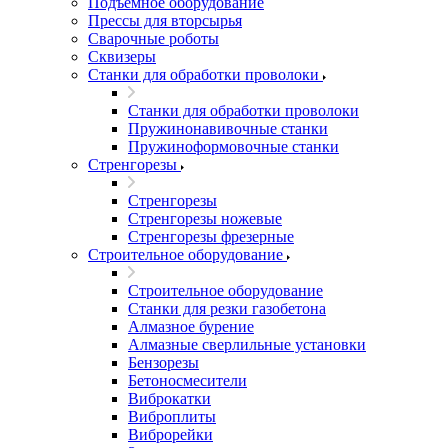
Подъемное оборудование
Прессы для вторсырья
Сварочные роботы
Сквизеры
Станки для обработки проволоки
Станки для обработки проволоки
Пружинонавивочные станки
Пружиноформовочные станки
Стренгорезы
Стренгорезы
Стренгорезы ножевые
Стренгорезы фрезерные
Строительное оборудование
Строительное оборудование
Станки для резки газобетона
Алмазное бурение
Алмазные сверлильные установки
Бензорезы
Бетоносмесители
Виброкатки
Виброплиты
Виброрейки