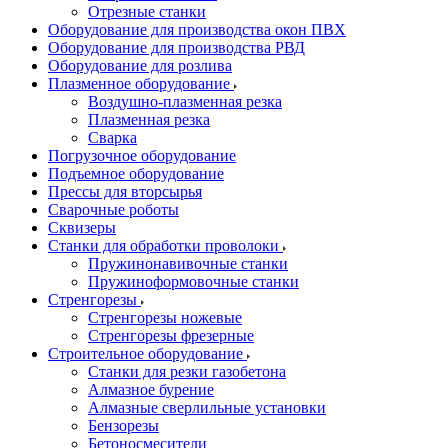
Отрезные станки
Оборудование для производства окон ПВХ
Оборудование для производства РВД
Оборудование для розлива
Плазменное оборудование
Воздушно-плазменная резка
Плазменная резка
Сварка
Погрузочное оборудование
Подъемное оборудование
Прессы для вторсырья
Сварочные роботы
Сквизеры
Станки для обработки проволоки
Пружинонавивочные станки
Пружиноформовочные станки
Стренгорезы
Стренгорезы ножевые
Стренгорезы фрезерные
Строительное оборудование
Станки для резки газобетона
Алмазное бурение
Алмазные сверлильные установки
Бензорезы
Бетоносмесители