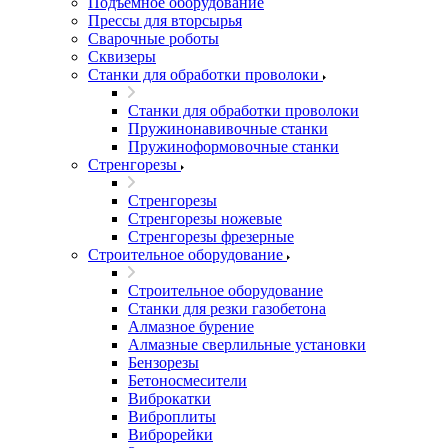
Подъемное оборудование
Прессы для вторсырья
Сварочные роботы
Сквизеры
Станки для обработки проволоки
Станки для обработки проволоки
Пружинонавивочные станки
Пружиноформовочные станки
Стренгорезы
Стренгорезы
Стренгорезы ножевые
Стренгорезы фрезерные
Строительное оборудование
Строительное оборудование
Станки для резки газобетона
Алмазное бурение
Алмазные сверлильные установки
Бензорезы
Бетоносмесители
Виброкатки
Виброплиты
Виброрейки