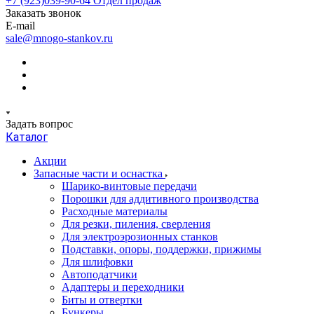
+7 (923)039-90-64
Отдел продаж
Заказать звонок
E-mail
sale@mnogo-stankov.ru
Задать вопрос
Каталог
Акции
Запасные части и оснастка
Шарико-винтовые передачи
Порошки для аддитивного производства
Расходные материалы
Для резки, пиления, сверления
Для электроэрозионных станков
Подставки, опоры, поддержки, прижимы
Для шлифовки
Автоподатчики
Адаптеры и переходники
Биты и отвертки
Бункеры