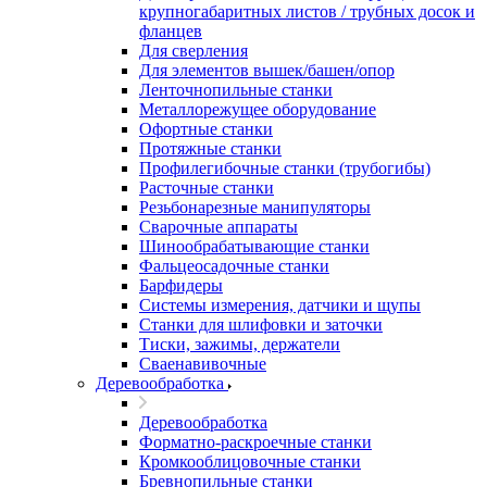
крупногабаритных листов / трубных досок и
фланцев
Для сверления
Для элементов вышек/башен/опор
Ленточнопильные станки
Металлорежущее оборудование
Офортные станки
Протяжные станки
Профилегибочные станки (трубогибы)
Расточные станки
Резьбонарезные манипуляторы
Сварочные аппараты
Шинообрабатывающие станки
Фальцеосадочные станки
Барфидеры
Системы измерения, датчики и щупы
Станки для шлифовки и заточки
Тиски, зажимы, держатели
Cваенавивочные
Деревообработка
Деревообработка
Форматно-раскроечные станки
Кромкооблицовочные станки
Бревнопильные станки