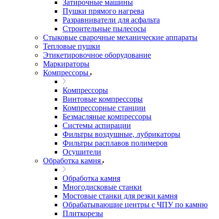
Затирочные машины
Пушки прямого нагрева
Разравниватели для асфальта
Строительные пылесосы
Стыковые сварочные механические аппараты
Тепловые пушки
Этикетировочное оборудование
Маркираторы
Компрессоры
Компрессоры
Винтовые компрессоры
Компрессорные станции
Безмасляные компрессоры
Системы аспирации
Фильтры воздушные, лубрикаторы
Фильтры расплавов полимеров
Осушители
Обработка камня
Обработка камня
Многодисковые станки
Мостовые станки для резки камня
Обрабатывающие центры с ЧПУ по камню
Плиткорезы