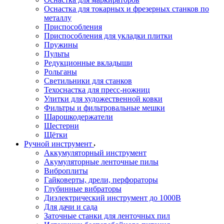
Оснастка для токарных и фрезерных станков по
металлу
Приспособления
Приспособления для укладки плитки
Пружины
Пульты
Редукционные вкладыши
Рольганы
Светильники для станков
Техоснастка для пресс-ножниц
Улитки для художественной ковки
Фильтры и фильтровальные мешки
Шарошкодержатели
Шестерни
Щётки
Ручной инструмент
Аккумуляторный инструмент
Акумуляторные ленточные пилы
Виброплиты
Гайковерты, дрели, перфораторы
Глубинные вибраторы
Диэлектрический инструмент до 1000В
Для дачи и сада
Заточные станки для ленточных пил