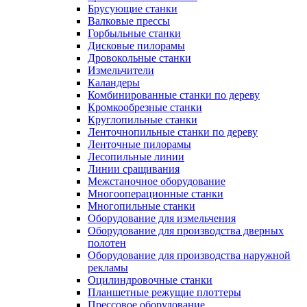
Брусующие станки
Валковые прессы
Горбыльные станки
Дисковые пилорамы
Дровокольные станки
Измельчители
Каландеры
Комбинированные станки по дереву
Кромкообрезные станки
Круглопильные станки
Ленточнопильные станки по дереву
Ленточные пилорамы
Лесопильные линии
Линии сращивания
Межстаночное оборудование
Многооперационные станки
Многопильные станки
Оборудование для измельчения
Оборудование для производства дверных
полотен
Оборудование для производства наружной
рекламы
Оцилиндровочные станки
Планшетные режущие плоттеры
Прессовое оборудование