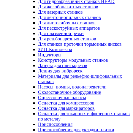
Для гидроабразивных станков HEAD
Для желобонакатных станков
Для лазерных станков
Для ленточнопильных станков
Для листогибочных станков
Для пескоструйных аппаратов
Для плазменной резки
Для резьбонарезных станков
Для станков проточки тормозных дисков
ЗИП-Комплекты
Индукторы
Конструкторы модульных станков
Лазеры для плиткорезов
Лезвия для виброреек
Материалы для рельефно-шлифовальных
станков
Насосы, помпы, водонагреватели
Околостаночное оборудование
Опрессовочные насосы
Оснастка для компрессоров
Оснастка для маркираторов
Оснастка для токарных и фрезерных станков
по металлу
Приспособления
Приспособления для укладки плитки