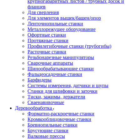
крупногабаритных листов / трубных досок и
фланцев
Для сверления
Для элементов вышек/башен/опор
Ленточнопильные станки
Металлорежущее оборудование
Офортные станки
Протяжные станки
Профилегибочные станки (трубогибы)
Расточные станки
Резьбонарезные манипуляторы
Сварочные аппараты
Шинообрабатывающие станки
Фальцеосадочные станки
Барфидеры
Системы измерения, датчики и щупы
Станки для шлифовки и заточки
Тиски, зажимы, держатели
Cваенавивочные
Деревообработка
Форматно-раскроечные станки
Кромкооблицовочные станки
Бревнопильные станки
Брусующие станки
Валковые прессы