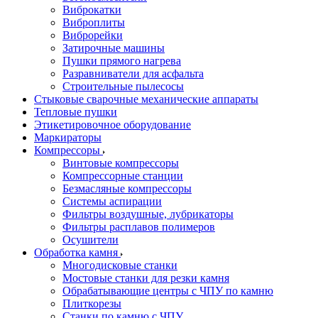
Виброкатки
Виброплиты
Виброрейки
Затирочные машины
Пушки прямого нагрева
Разравниватели для асфальта
Строительные пылесосы
Стыковые сварочные механические аппараты
Тепловые пушки
Этикетировочное оборудование
Маркираторы
Компрессоры
Винтовые компрессоры
Компрессорные станции
Безмасляные компрессоры
Системы аспирации
Фильтры воздушные, лубрикаторы
Фильтры расплавов полимеров
Осушители
Обработка камня
Многодисковые станки
Мостовые станки для резки камня
Обрабатывающие центры с ЧПУ по камню
Плиткорезы
Станки по камню с ЧПУ