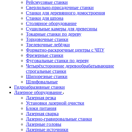
Рейсмусовые станки
Сверлильно-присадочные станки
Станки для деревянного домостроения
Станки для шпона
Столярное оборудование
Сушильные камеры для древесины
Токарные станки по дереву
Торцовочные станки
Трелевочные лебёдки
Форматно-раскроечные центры с ЧПУ
Фрезерные станки
Фуговальные станки по дереву
Четырёхсторонние деревообрабатывающие
строгальные станки
Шипорезные станки
Шлифовальные
Гидроабразивные станки
Лазерное оборудование
Лазерная резка
Установки лазерной очистки
Блоки питания
Лазерная сварка
Лазерно-гравировальные станки
Лазерные головы
Лазерные источники