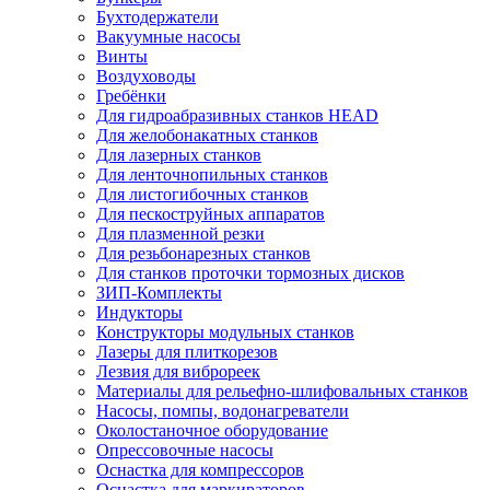
Бухтодержатели
Вакуумные насосы
Винты
Воздуховоды
Гребёнки
Для гидроабразивных станков HEAD
Для желобонакатных станков
Для лазерных станков
Для ленточнопильных станков
Для листогибочных станков
Для пескоструйных аппаратов
Для плазменной резки
Для резьбонарезных станков
Для станков проточки тормозных дисков
ЗИП-Комплекты
Индукторы
Конструкторы модульных станков
Лазеры для плиткорезов
Лезвия для виброреек
Материалы для рельефно-шлифовальных станков
Насосы, помпы, водонагреватели
Околостаночное оборудование
Опрессовочные насосы
Оснастка для компрессоров
Оснастка для маркираторов