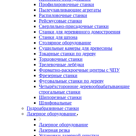
Профилировочные станки
Пылеулавливающие агрегаты
Распиловочные станки
Рейсмусовые станки
Сверлильно-присадочные станки
Станки для деревянного домостроения
Станки для шпона
Столярное оборудование
Сушильные камеры для древесины
Токарные станки по дереву
Торцовочные станки
Трелевочные лебёдки
Форматно-раскроечные центры с ЧПУ
Фрезерные станки
Фуговальные станки по дереву
Четырёхсторонние деревообрабатывающие
строгальные станки
Шипорезные станки
Шлифовальные
Гидроабразивные станки
Лазерное оборудование
Лазерное оборудование
Лазерная резка
Установки лазерной очистки