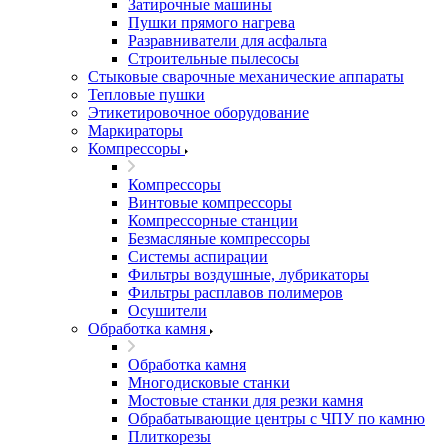
Затирочные машины
Пушки прямого нагрева
Разравниватели для асфальта
Строительные пылесосы
Стыковые сварочные механические аппараты
Тепловые пушки
Этикетировочное оборудование
Маркираторы
Компрессоры
Компрессоры
Винтовые компрессоры
Компрессорные станции
Безмасляные компрессоры
Системы аспирации
Фильтры воздушные, лубрикаторы
Фильтры расплавов полимеров
Осушители
Обработка камня
Обработка камня
Многодисковые станки
Мостовые станки для резки камня
Обрабатывающие центры с ЧПУ по камню
Плиткорезы