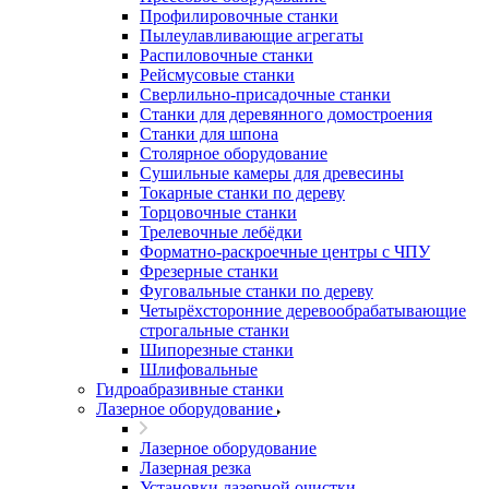
Профилировочные станки
Пылеулавливающие агрегаты
Распиловочные станки
Рейсмусовые станки
Сверлильно-присадочные станки
Станки для деревянного домостроения
Станки для шпона
Столярное оборудование
Сушильные камеры для древесины
Токарные станки по дереву
Торцовочные станки
Трелевочные лебёдки
Форматно-раскроечные центры с ЧПУ
Фрезерные станки
Фуговальные станки по дереву
Четырёхсторонние деревообрабатывающие
строгальные станки
Шипорезные станки
Шлифовальные
Гидроабразивные станки
Лазерное оборудование
Лазерное оборудование
Лазерная резка
Установки лазерной очистки