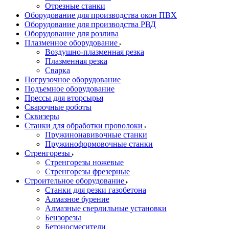
Отрезные станки
Оборудование для производства окон ПВХ
Оборудование для производства РВД
Оборудование для розлива
Плазменное оборудование
Воздушно-плазменная резка
Плазменная резка
Сварка
Погрузочное оборудование
Подъемное оборудование
Прессы для вторсырья
Сварочные роботы
Сквизеры
Станки для обработки проволоки
Пружинонавивочные станки
Пружиноформовочные станки
Стренгорезы
Стренгорезы ножевые
Стренгорезы фрезерные
Строительное оборудование
Станки для резки газобетона
Алмазное бурение
Алмазные сверлильные установки
Бензорезы
Бетоносмесители