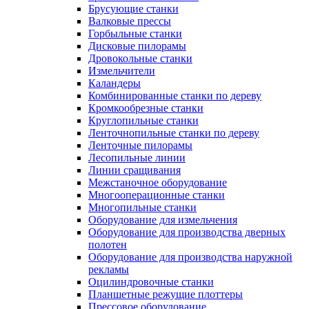
Брусующие станки
Валковые прессы
Горбыльные станки
Дисковые пилорамы
Дровокольные станки
Измельчители
Каландеры
Комбинированные станки по дереву
Кромкообрезные станки
Круглопильные станки
Ленточнопильные станки по дереву
Ленточные пилорамы
Лесопильные линии
Линии сращивания
Межстаночное оборудование
Многооперационные станки
Многопильные станки
Оборудование для измельчения
Оборудование для производства дверных
полотен
Оборудование для производства наружной
рекламы
Оцилиндровочные станки
Планшетные режущие плоттеры
Прессовое оборудование