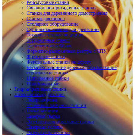
Рейсмусовые станки
Сверлильно-присадочные станки
Станки для деревянного домостроения
Станки для шпона
Столярное оборудование
Сушильные камеры для древесины
Токарные станки по дереву
Торцовочные станки
Трелевочные лебёдки
Форматно-раскроечные центры с ЧПУ
Фрезерные станки
Фуговальные станки по дереву
Четырёхсторонние деревообрабатывающие
строгальные станки
Шипорезные станки
Шлифовальные
Гидроабразивные станки
Лазерное оборудование
Лазерная резка
Установки лазерной очистки
Блоки питания
Лазерная сварка
Лазерно-гравировальные станки
Лазерные головы
Лазерные источники