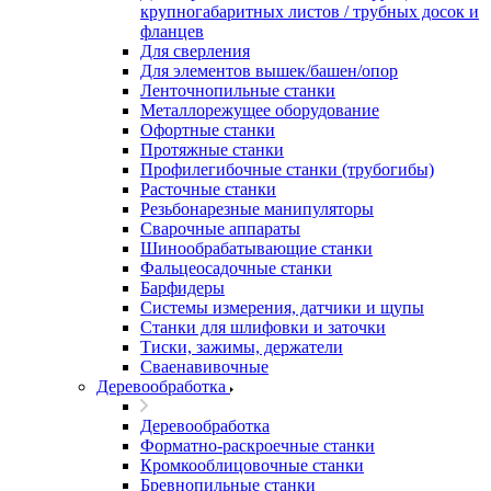
крупногабаритных листов / трубных досок и
фланцев
Для сверления
Для элементов вышек/башен/опор
Ленточнопильные станки
Металлорежущее оборудование
Офортные станки
Протяжные станки
Профилегибочные станки (трубогибы)
Расточные станки
Резьбонарезные манипуляторы
Сварочные аппараты
Шинообрабатывающие станки
Фальцеосадочные станки
Барфидеры
Системы измерения, датчики и щупы
Станки для шлифовки и заточки
Тиски, зажимы, держатели
Cваенавивочные
Деревообработка
Деревообработка
Форматно-раскроечные станки
Кромкооблицовочные станки
Бревнопильные станки