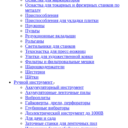
Оснастка для токарных и фрезерных станков по
металлу
Приспособления
Приспособления для укладки плитки
Пружины
Пульты
Редукционные вкладыши
Рольганы
Светильники для станков
Техоснастка для пресс-ножниц
Улитки для художественной ковки
Фильтры и фильтровальные мешки
Шарошкодержатели
Шестерни
Щётки
Ручной инструмент
Аккумуляторный инструмент
Акумуляторные ленточные пилы
Виброплиты
Гайковерты, дрели, перфораторы
Глубинные вибраторы
Диэлектрический инструмент до 1000В
Для дачи и сада
Заточные станки для ленточных пил