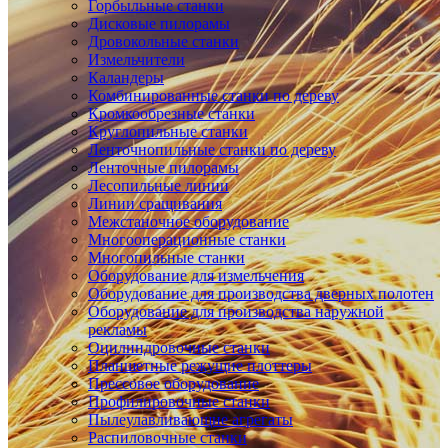
Горбыльные станки
Дисковые пилорамы
Дровокольные станки
Измельчители
Каландеры
Комбинированные станки по дереву
Кромкообрезные станки
Круглопильные станки
Ленточнопильные станки по дереву
Ленточные пилорамы
Лесопильные линии
Линии сращивания
Межстаночное оборудование
Многооперационные станки
Многопильные станки
Оборудование для измельчения
Оборудование для производства дверных полотен
Оборудование для производства наружной
рекламы
Оцилиндровочные станки
Планшетные режущие плоттеры
Прессовое оборудование
Профилировочные станки
Пылеулавливающие агрегаты
Распиловочные станки