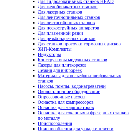
Для гидроабразивных станков HEAD
Для желобонакатных станков
Для лазерных станков
Для ленточнопильных станков
Для листогибочных станков
Для пескоструйных аппаратов
Для плазменной резки
Для резьбонарезных станков
Для станков проточки тормозных дисков
ЗИП-Комплекты
Индукторы
Конструкторы модульных станков
Лазеры для плиткорезов
Лезвия для виброреек
Материалы для рельефно-шлифовальных
станков
Насосы, помпы, водонагреватели
Околостаночное оборудование
Опрессовочные насосы
Оснастка для компрессоров
Оснастка для маркираторов
Оснастка для токарных и фрезерных станков
по металлу
Приспособления
Приспособления для укладки плитки