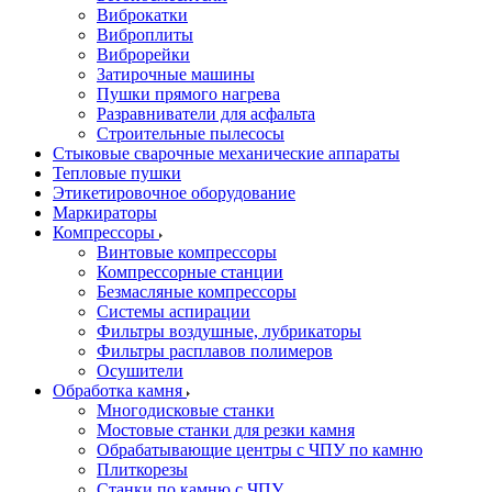
Виброкатки
Виброплиты
Виброрейки
Затирочные машины
Пушки прямого нагрева
Разравниватели для асфальта
Строительные пылесосы
Стыковые сварочные механические аппараты
Тепловые пушки
Этикетировочное оборудование
Маркираторы
Компрессоры
Винтовые компрессоры
Компрессорные станции
Безмасляные компрессоры
Системы аспирации
Фильтры воздушные, лубрикаторы
Фильтры расплавов полимеров
Осушители
Обработка камня
Многодисковые станки
Мостовые станки для резки камня
Обрабатывающие центры с ЧПУ по камню
Плиткорезы
Станки по камню с ЧПУ