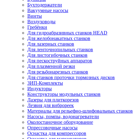
Бухтодержатели
Вакуумные насосы
Винты
Воздуховоды
Гребёнки
Для гидроабразивных станков HEAD
Для желобонакатных станков
Для лазерных станков
Для ленточнопильных станков
Для листогибочных станков
Для пескоструйных аппаратов
Для плазменной резки
Для резьбонарезных станков
Для станков проточки тормозных дисков
ЗИП-Комплекты
Индукторы
Конструкторы модульных станков
Лазеры для плиткорезов
Лезвия для виброреек
Материалы для рельефно-шлифовальных станков
Насосы, помпы, водонагреватели
Околостаночное оборудование
Опрессовочные насосы
Оснастка для компрессоров
Оснастка для маркираторов