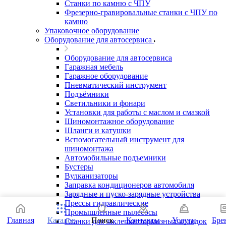
Станки по камню с ЧПУ
Фрезерно-гравировальные станки с ЧПУ по
камню
Упаковочное оборудование
Оборудование для автосервиса
Оборудование для автосервиса
Гаражная мебель
Гаражное оборудование
Пневматический инструмент
Подъёмники
Светильники и фонари
Установки для работы с маслом и смазкой
Шиномонтажное оборудование
Шланги и катушки
Вспомогательный инструмент для
шиномонтажа
Автомобильные подъемники
Бустеры
Вулканизаторы
Заправка кондиционеров автомобиля
Зарядные и пуско-зарядные устройства
Прессы гидравлические
Промышленные пылесосы
Главная
Каталог
Поиск
Контакты
Услуги
Бре
Станки для заклепки тормозных колодок