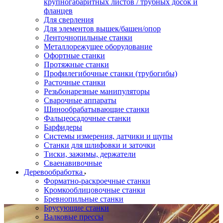
крупногабаритных листов / трубных досок и
фланцев
Для сверления
Для элементов вышек/башен/опор
Ленточнопильные станки
Металлорежущее оборудование
Офортные станки
Протяжные станки
Профилегибочные станки (трубогибы)
Расточные станки
Резьбонарезные манипуляторы
Сварочные аппараты
Шинообрабатывающие станки
Фальцеосадочные станки
Барфидеры
Системы измерения, датчики и щупы
Станки для шлифовки и заточки
Тиски, зажимы, держатели
Cваенавивочные
Деревообработка
Форматно-раскроечные станки
Кромкооблицовочные станки
Бревнопильные станки
Брусующие станки
Валковые прессы