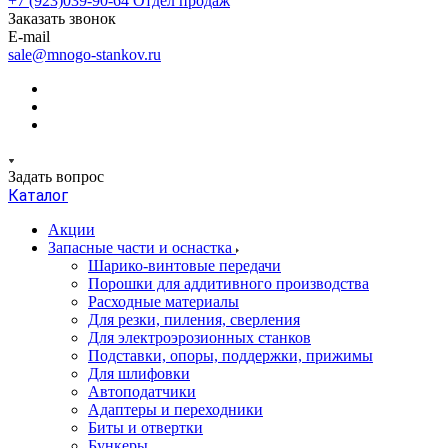
+7 (923)039-90-64
Отдел продаж
Заказать звонок
E-mail
sale@mnogo-stankov.ru
Задать вопрос
Каталог
Акции
Запасные части и оснастка
Шарико-винтовые передачи
Порошки для аддитивного производства
Расходные материалы
Для резки, пиления, сверления
Для электроэрозионных станков
Подставки, опоры, поддержки, прижимы
Для шлифовки
Автоподатчики
Адаптеры и переходники
Биты и отвертки
Бункеры