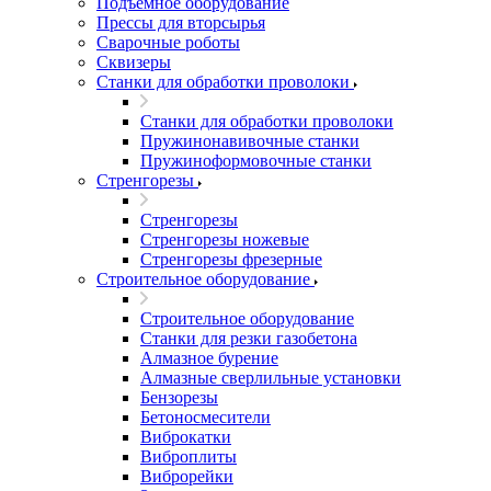
Подъемное оборудование
Прессы для вторсырья
Сварочные роботы
Сквизеры
Станки для обработки проволоки
Станки для обработки проволоки
Пружинонавивочные станки
Пружиноформовочные станки
Стренгорезы
Стренгорезы
Стренгорезы ножевые
Стренгорезы фрезерные
Строительное оборудование
Строительное оборудование
Станки для резки газобетона
Алмазное бурение
Алмазные сверлильные установки
Бензорезы
Бетоносмесители
Виброкатки
Виброплиты
Виброрейки