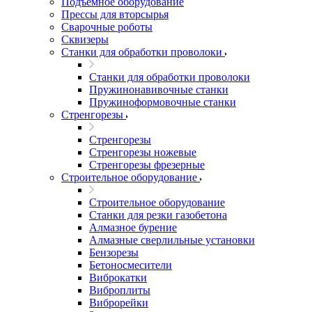
Подъемное оборудование
Прессы для вторсырья
Сварочные роботы
Сквизеры
Станки для обработки проволоки
Станки для обработки проволоки
Пружинонавивочные станки
Пружиноформовочные станки
Стренгорезы
Стренгорезы
Стренгорезы ножевые
Стренгорезы фрезерные
Строительное оборудование
Строительное оборудование
Станки для резки газобетона
Алмазное бурение
Алмазные сверлильные установки
Бензорезы
Бетоносмесители
Виброкатки
Виброплиты
Виброрейки