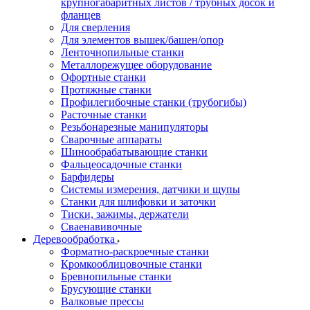
крупногабаритных листов / трубных досок и
фланцев
Для сверления
Для элементов вышек/башен/опор
Ленточнопильные станки
Металлорежущее оборудование
Офортные станки
Протяжные станки
Профилегибочные станки (трубогибы)
Расточные станки
Резьбонарезные манипуляторы
Сварочные аппараты
Шинообрабатывающие станки
Фальцеосадочные станки
Барфидеры
Системы измерения, датчики и щупы
Станки для шлифовки и заточки
Тиски, зажимы, держатели
Cваенавивочные
Деревообработка
Форматно-раскроечные станки
Кромкооблицовочные станки
Бревнопильные станки
Брусующие станки
Валковые прессы