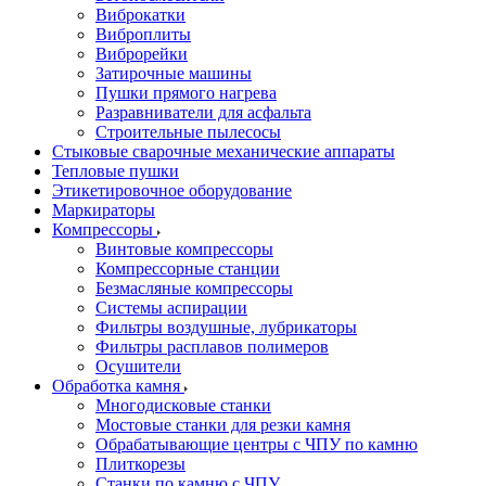
Виброкатки
Виброплиты
Виброрейки
Затирочные машины
Пушки прямого нагрева
Разравниватели для асфальта
Строительные пылесосы
Стыковые сварочные механические аппараты
Тепловые пушки
Этикетировочное оборудование
Маркираторы
Компрессоры
Винтовые компрессоры
Компрессорные станции
Безмасляные компрессоры
Системы аспирации
Фильтры воздушные, лубрикаторы
Фильтры расплавов полимеров
Осушители
Обработка камня
Многодисковые станки
Мостовые станки для резки камня
Обрабатывающие центры с ЧПУ по камню
Плиткорезы
Станки по камню с ЧПУ