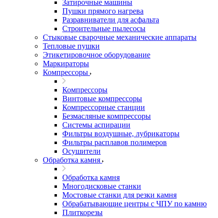
Затирочные машины
Пушки прямого нагрева
Разравниватели для асфальта
Строительные пылесосы
Стыковые сварочные механические аппараты
Тепловые пушки
Этикетировочное оборудование
Маркираторы
Компрессоры
Компрессоры
Винтовые компрессоры
Компрессорные станции
Безмасляные компрессоры
Системы аспирации
Фильтры воздушные, лубрикаторы
Фильтры расплавов полимеров
Осушители
Обработка камня
Обработка камня
Многодисковые станки
Мостовые станки для резки камня
Обрабатывающие центры с ЧПУ по камню
Плиткорезы