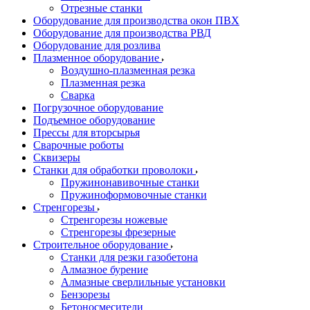
Отрезные станки
Оборудование для производства окон ПВХ
Оборудование для производства РВД
Оборудование для розлива
Плазменное оборудование
Воздушно-плазменная резка
Плазменная резка
Сварка
Погрузочное оборудование
Подъемное оборудование
Прессы для вторсырья
Сварочные роботы
Сквизеры
Станки для обработки проволоки
Пружинонавивочные станки
Пружиноформовочные станки
Стренгорезы
Стренгорезы ножевые
Стренгорезы фрезерные
Строительное оборудование
Станки для резки газобетона
Алмазное бурение
Алмазные сверлильные установки
Бензорезы
Бетоносмесители