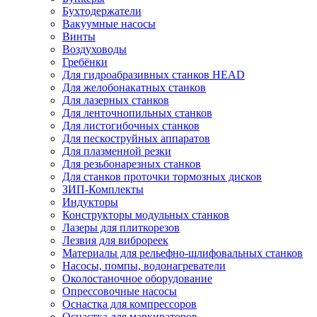
Бухтодержатели
Вакуумные насосы
Винты
Воздуховоды
Гребёнки
Для гидроабразивных станков HEAD
Для желобонакатных станков
Для лазерных станков
Для ленточнопильных станков
Для листогибочных станков
Для пескоструйных аппаратов
Для плазменной резки
Для резьбонарезных станков
Для станков проточки тормозных дисков
ЗИП-Комплекты
Индукторы
Конструкторы модульных станков
Лазеры для плиткорезов
Лезвия для виброреек
Материалы для рельефно-шлифовальных станков
Насосы, помпы, водонагреватели
Околостаночное оборудование
Опрессовочные насосы
Оснастка для компрессоров
Оснастка для маркираторов