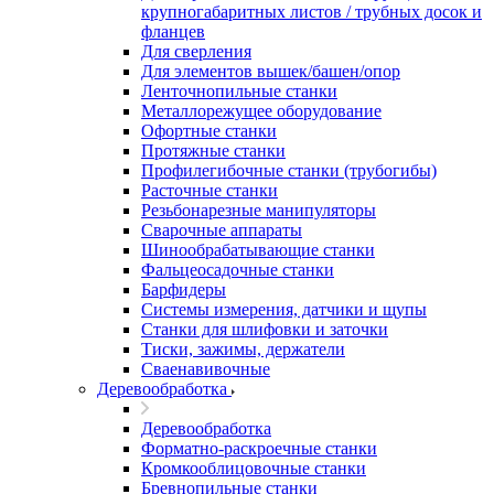
крупногабаритных листов / трубных досок и
фланцев
Для сверления
Для элементов вышек/башен/опор
Ленточнопильные станки
Металлорежущее оборудование
Офортные станки
Протяжные станки
Профилегибочные станки (трубогибы)
Расточные станки
Резьбонарезные манипуляторы
Сварочные аппараты
Шинообрабатывающие станки
Фальцеосадочные станки
Барфидеры
Системы измерения, датчики и щупы
Станки для шлифовки и заточки
Тиски, зажимы, держатели
Cваенавивочные
Деревообработка
Деревообработка
Форматно-раскроечные станки
Кромкооблицовочные станки
Бревнопильные станки