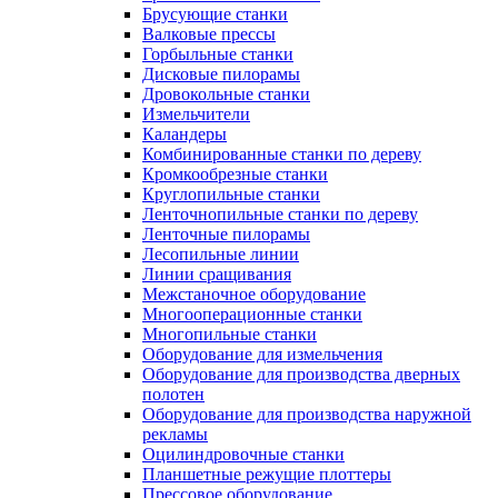
Брусующие станки
Валковые прессы
Горбыльные станки
Дисковые пилорамы
Дровокольные станки
Измельчители
Каландеры
Комбинированные станки по дереву
Кромкообрезные станки
Круглопильные станки
Ленточнопильные станки по дереву
Ленточные пилорамы
Лесопильные линии
Линии сращивания
Межстаночное оборудование
Многооперационные станки
Многопильные станки
Оборудование для измельчения
Оборудование для производства дверных
полотен
Оборудование для производства наружной
рекламы
Оцилиндровочные станки
Планшетные режущие плоттеры
Прессовое оборудование