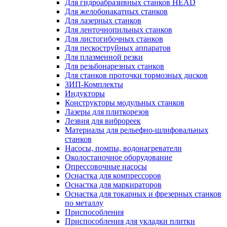
Для гидроабразивных станков HEAD
Для желобонакатных станков
Для лазерных станков
Для ленточнопильных станков
Для листогибочных станков
Для пескоструйных аппаратов
Для плазменной резки
Для резьбонарезных станков
Для станков проточки тормозных дисков
ЗИП-Комплекты
Индукторы
Конструкторы модульных станков
Лазеры для плиткорезов
Лезвия для виброреек
Материалы для рельефно-шлифовальных
станков
Насосы, помпы, водонагреватели
Околостаночное оборудование
Опрессовочные насосы
Оснастка для компрессоров
Оснастка для маркираторов
Оснастка для токарных и фрезерных станков
по металлу
Приспособления
Приспособления для укладки плитки