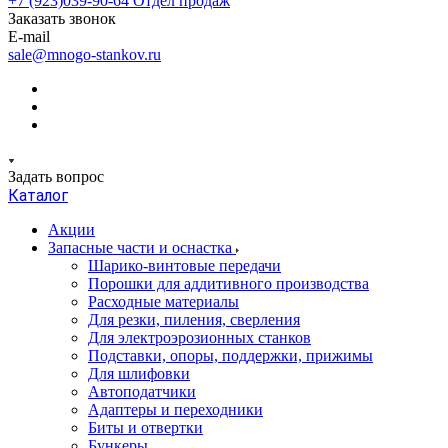
+7 (923)039-90-64
Отдел продаж
Заказать звонок
E-mail
sale@mnogo-stankov.ru
Задать вопрос
Каталог
Акции
Запасные части и оснастка
Шарико-винтовые передачи
Порошки для аддитивного производства
Расходные материалы
Для резки, пиления, сверления
Для электроэрозионных станков
Подставки, опоры, поддержки, прижимы
Для шлифовки
Автоподатчики
Адаптеры и переходники
Биты и отвертки
Бункеры