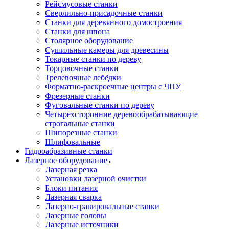
Рейсмусовые станки
Сверлильно-присадочные станки
Станки для деревянного домостроения
Станки для шпона
Столярное оборудование
Сушильные камеры для древесины
Токарные станки по дереву
Торцовочные станки
Трелевочные лебёдки
Форматно-раскроечные центры с ЧПУ
Фрезерные станки
Фуговальные станки по дереву
Четырёхсторонние деревообрабатывающие
строгальные станки
Шипорезные станки
Шлифовальные
Гидроабразивные станки
Лазерное оборудование
Лазерная резка
Установки лазерной очистки
Блоки питания
Лазерная сварка
Лазерно-гравировальные станки
Лазерные головы
Лазерные источники