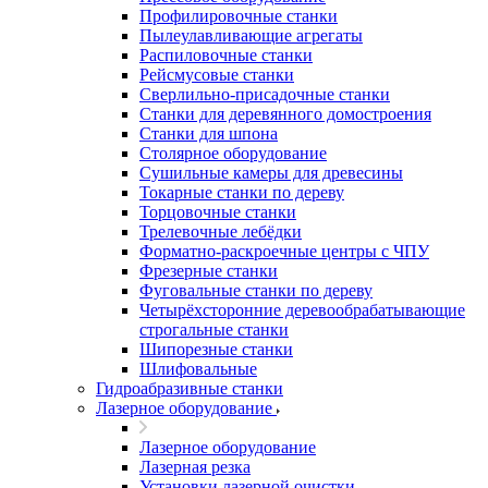
Профилировочные станки
Пылеулавливающие агрегаты
Распиловочные станки
Рейсмусовые станки
Сверлильно-присадочные станки
Станки для деревянного домостроения
Станки для шпона
Столярное оборудование
Сушильные камеры для древесины
Токарные станки по дереву
Торцовочные станки
Трелевочные лебёдки
Форматно-раскроечные центры с ЧПУ
Фрезерные станки
Фуговальные станки по дереву
Четырёхсторонние деревообрабатывающие
строгальные станки
Шипорезные станки
Шлифовальные
Гидроабразивные станки
Лазерное оборудование
Лазерное оборудование
Лазерная резка
Установки лазерной очистки