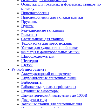
Оснастка для токарных и фрезерных станков по
металлу
Приспособления
Приспособления для укладки плитки
Пружины
Пульты
Редукционные вкладыши
Рольганы
Светильники для станков
Техоснастка для пресс-ножниц
Улитки для художественной ковки
Фильтры и фильтровальные мешки
Шарошкодержатели
Шестерни
Щётки
Ручной инструмент
Аккумуляторный инструмент
Акумуляторные ленточные пилы
Виброплиты
Гайковерты, дрели, перфораторы
Глубинные вибраторы
Диэлектрический инструмент до 1000В
Для дачи и сада
Заточные станки для ленточных пил