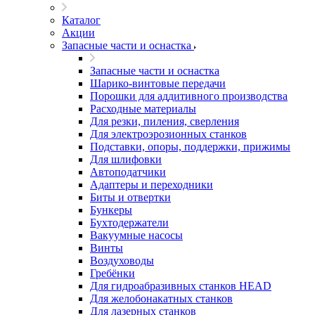
Каталог
Акции
Запасные части и оснастка
Запасные части и оснастка
Шарико-винтовые передачи
Порошки для аддитивного производства
Расходные материалы
Для резки, пиления, сверления
Для электроэрозионных станков
Подставки, опоры, поддержки, прижимы
Для шлифовки
Автоподатчики
Адаптеры и переходники
Биты и отвертки
Бункеры
Бухтодержатели
Вакуумные насосы
Винты
Воздуховоды
Гребёнки
Для гидроабразивных станков HEAD
Для желобонакатных станков
Для лазерных станков