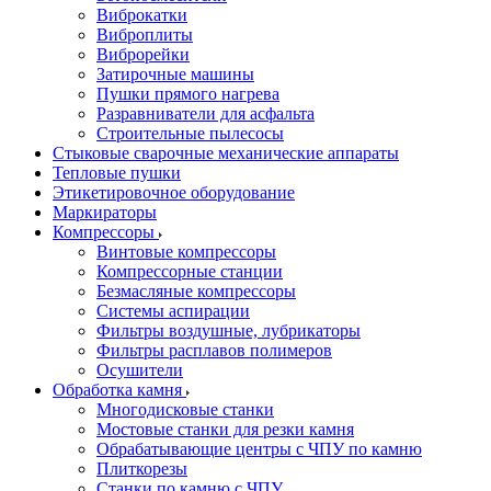
Виброкатки
Виброплиты
Виброрейки
Затирочные машины
Пушки прямого нагрева
Разравниватели для асфальта
Строительные пылесосы
Стыковые сварочные механические аппараты
Тепловые пушки
Этикетировочное оборудование
Маркираторы
Компрессоры
Винтовые компрессоры
Компрессорные станции
Безмасляные компрессоры
Системы аспирации
Фильтры воздушные, лубрикаторы
Фильтры расплавов полимеров
Осушители
Обработка камня
Многодисковые станки
Мостовые станки для резки камня
Обрабатывающие центры с ЧПУ по камню
Плиткорезы
Станки по камню с ЧПУ