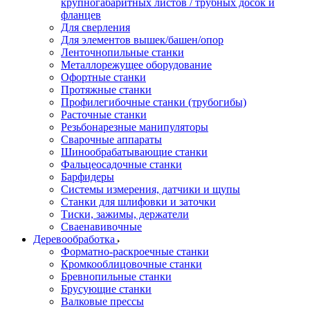
крупногабаритных листов / трубных досок и
фланцев
Для сверления
Для элементов вышек/башен/опор
Ленточнопильные станки
Металлорежущее оборудование
Офортные станки
Протяжные станки
Профилегибочные станки (трубогибы)
Расточные станки
Резьбонарезные манипуляторы
Сварочные аппараты
Шинообрабатывающие станки
Фальцеосадочные станки
Барфидеры
Системы измерения, датчики и щупы
Станки для шлифовки и заточки
Тиски, зажимы, держатели
Cваенавивочные
Деревообработка
Форматно-раскроечные станки
Кромкооблицовочные станки
Бревнопильные станки
Брусующие станки
Валковые прессы