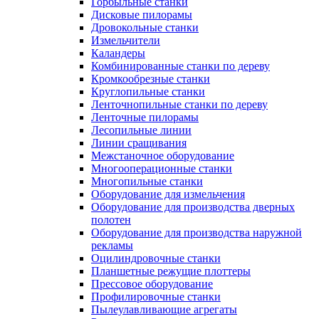
Горбыльные станки
Дисковые пилорамы
Дровокольные станки
Измельчители
Каландеры
Комбинированные станки по дереву
Кромкообрезные станки
Круглопильные станки
Ленточнопильные станки по дереву
Ленточные пилорамы
Лесопильные линии
Линии сращивания
Межстаночное оборудование
Многооперационные станки
Многопильные станки
Оборудование для измельчения
Оборудование для производства дверных
полотен
Оборудование для производства наружной
рекламы
Оцилиндровочные станки
Планшетные режущие плоттеры
Прессовое оборудование
Профилировочные станки
Пылеулавливающие агрегаты