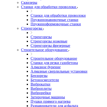
Сквизеры
Станки для обработки проволоки
Станки для обработки проволоки
Пружинонавивочные станки
Пружиноформовочные станки
Стренгорезы
Стренгорезы
Стренгорезы ножевые
Стренгорезы фрезерные
Строительное оборудование
Строительное оборудование
Станки для резки газобетона
Алмазное бурение
Алмазные сверлильные установки
Бензорезы
Бетоносмесители
Виброкатки
Виброплиты
Виброрейки
Затирочные машины
Пушки прямого нагрева
Разравниватели для асфальта