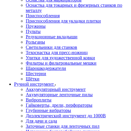
Оснастка для токарных и фрезерных станков по
металлу
Приспособления
Приспособления для укладки плитки
Пружины
Пульты
Редукционные вкладыши
Рольганы
Светильники для станков
Техоснастка для пресс-ножниц
Улитки для художественной ковки
Фильтры и фильтровальные мешки
Шарошкодержатели
Шестерни
Щётки
Ручной инструмент
Аккумуляторный инструмент
Акумуляторные ленточные пилы
Виброплиты
Гайковерты, дрели, перфораторы
Глубинные вибраторы
Диэлектрический инструмент до 1000В
Для дачи и сада
Заточные станки для ленточных пил