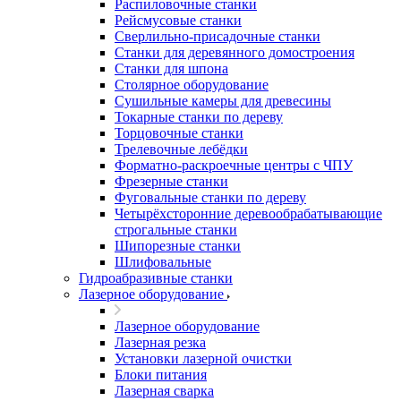
Распиловочные станки
Рейсмусовые станки
Сверлильно-присадочные станки
Станки для деревянного домостроения
Станки для шпона
Столярное оборудование
Сушильные камеры для древесины
Токарные станки по дереву
Торцовочные станки
Трелевочные лебёдки
Форматно-раскроечные центры с ЧПУ
Фрезерные станки
Фуговальные станки по дереву
Четырёхсторонние деревообрабатывающие
строгальные станки
Шипорезные станки
Шлифовальные
Гидроабразивные станки
Лазерное оборудование
Лазерное оборудование
Лазерная резка
Установки лазерной очистки
Блоки питания
Лазерная сварка