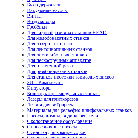
Бухтодержатели
Вакуумные насосы
Винты
Воздуховоды
Гребёнки
Для гидроабразивных станков HEAD
Для желобонакатных станков
Для лазерных станков
Для ленточнопильных станков
Для листогибочных станков
Для пескоструйных аппаратов
Для плазменной резки
Для резьбонарезных станков
Для станков проточки тормозных дисков
ЗИП-Комплекты
Индукторы
Конструкторы модульных станков
Лазеры для плиткорезов
Лезвия для виброреек
Материалы для рельефно-шлифовальных станков
Насосы, помпы, водонагреватели
Околостаночное оборудование
Опрессовочные насосы
Оснастка для компрессоров
Оснастка для маркираторов