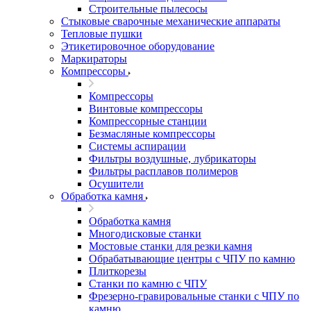
Строительные пылесосы
Стыковые сварочные механические аппараты
Тепловые пушки
Этикетировочное оборудование
Маркираторы
Компрессоры
Компрессоры
Винтовые компрессоры
Компрессорные станции
Безмасляные компрессоры
Системы аспирации
Фильтры воздушные, лубрикаторы
Фильтры расплавов полимеров
Осушители
Обработка камня
Обработка камня
Многодисковые станки
Мостовые станки для резки камня
Обрабатывающие центры с ЧПУ по камню
Плиткорезы
Станки по камню с ЧПУ
Фрезерно-гравировальные станки с ЧПУ по
камню