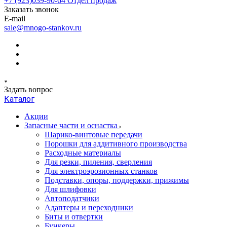
+7 (923)039-90-64
Отдел продаж
Заказать звонок
E-mail
sale@mnogo-stankov.ru
Задать вопрос
Каталог
Акции
Запасные части и оснастка
Шарико-винтовые передачи
Порошки для аддитивного производства
Расходные материалы
Для резки, пиления, сверления
Для электроэрозионных станков
Подставки, опоры, поддержки, прижимы
Для шлифовки
Автоподатчики
Адаптеры и переходники
Биты и отвертки
Бункеры