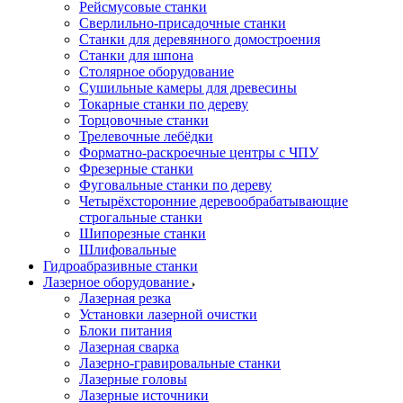
Рейсмусовые станки
Сверлильно-присадочные станки
Станки для деревянного домостроения
Станки для шпона
Столярное оборудование
Сушильные камеры для древесины
Токарные станки по дереву
Торцовочные станки
Трелевочные лебёдки
Форматно-раскроечные центры с ЧПУ
Фрезерные станки
Фуговальные станки по дереву
Четырёхсторонние деревообрабатывающие
строгальные станки
Шипорезные станки
Шлифовальные
Гидроабразивные станки
Лазерное оборудование
Лазерная резка
Установки лазерной очистки
Блоки питания
Лазерная сварка
Лазерно-гравировальные станки
Лазерные головы
Лазерные источники