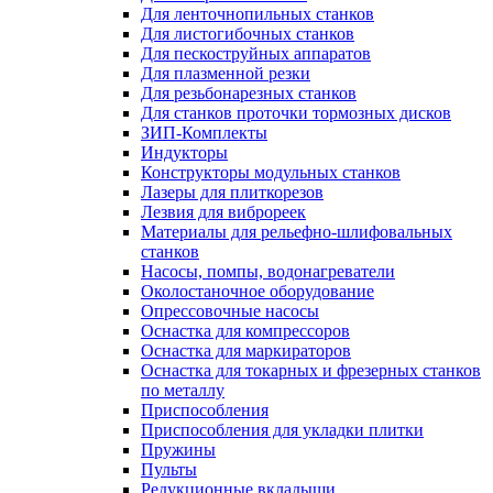
Для ленточнопильных станков
Для листогибочных станков
Для пескоструйных аппаратов
Для плазменной резки
Для резьбонарезных станков
Для станков проточки тормозных дисков
ЗИП-Комплекты
Индукторы
Конструкторы модульных станков
Лазеры для плиткорезов
Лезвия для виброреек
Материалы для рельефно-шлифовальных
станков
Насосы, помпы, водонагреватели
Околостаночное оборудование
Опрессовочные насосы
Оснастка для компрессоров
Оснастка для маркираторов
Оснастка для токарных и фрезерных станков
по металлу
Приспособления
Приспособления для укладки плитки
Пружины
Пульты
Редукционные вкладыши