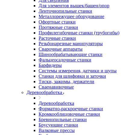
Для сверления
Для элементов вышек/башен/опор
Ленточнопильные станки
Металлорежущее оборудование
Офортные станки
Протяжные станки
Профилегибочные станки (трубогибы)
Расточные станки
Резьбонарезные манипуляторы
Сварочные аппараты
Шинообрабатывающие станки
Фальцеосадочные станки
Барфидеры
Системы измерения, датчики и щупы
Станки для шлифовки и заточки
Тиски, зажимы, держатели
Cваенавивочные
Деревообработка
Деревообработка
Форматно-раскроечные станки
Кромкооблицовочные станки
Бревнопильные станки
Брусующие станки
Валковые прессы