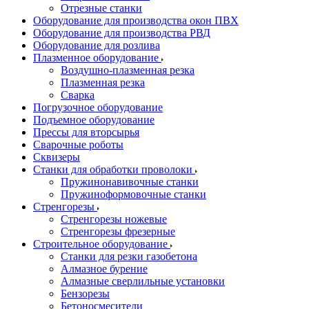
Отрезные станки
Оборудование для производства окон ПВХ
Оборудование для производства РВД
Оборудование для розлива
Плазменное оборудование
Воздушно-плазменная резка
Плазменная резка
Сварка
Погрузочное оборудование
Подъемное оборудование
Прессы для вторсырья
Сварочные роботы
Сквизеры
Станки для обработки проволоки
Пружинонавивочные станки
Пружиноформовочные станки
Стренгорезы
Стренгорезы ножевые
Стренгорезы фрезерные
Строительное оборудование
Станки для резки газобетона
Алмазное бурение
Алмазные сверлильные установки
Бензорезы
Бетоносмесители