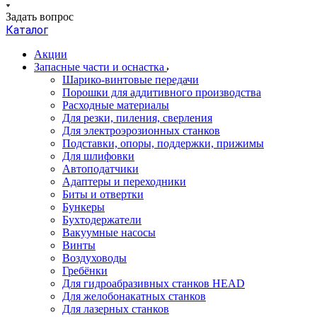
Задать вопрос
Каталог
Акции
Запасные части и оснастка
Шарико-винтовые передачи
Порошки для аддитивного производства
Расходные материалы
Для резки, пиления, сверления
Для электроэрозионных станков
Подставки, опоры, поддержки, прижимы
Для шлифовки
Автоподатчики
Адаптеры и переходники
Биты и отвертки
Бункеры
Бухтодержатели
Вакуумные насосы
Винты
Воздуховоды
Гребёнки
Для гидроабразивных станков HEAD
Для желобонакатных станков
Для лазерных станков