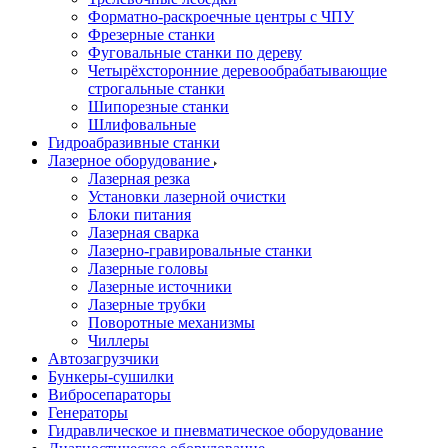
Форматно-раскроечные центры с ЧПУ
Фрезерные станки
Фуговальные станки по дереву
Четырёхсторонние деревообрабатывающие
строгальные станки
Шипорезные станки
Шлифовальные
Гидроабразивные станки
Лазерное оборудование
Лазерная резка
Установки лазерной очистки
Блоки питания
Лазерная сварка
Лазерно-гравировальные станки
Лазерные головы
Лазерные источники
Лазерные трубки
Поворотные механизмы
Чиллеры
Автозагрузчики
Бункеры-сушилки
Вибросепараторы
Генераторы
Гидравлическое и пневматическое оборудование