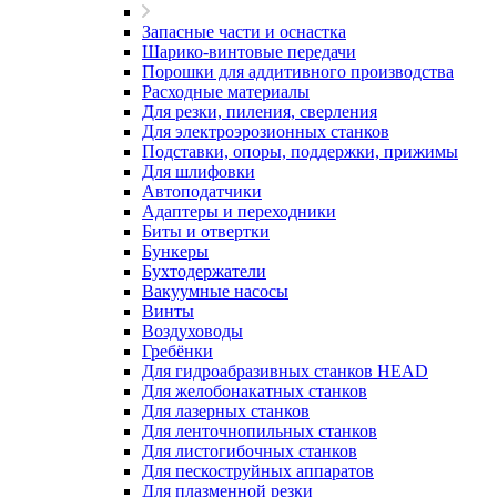
Запасные части и оснастка
Шарико-винтовые передачи
Порошки для аддитивного производства
Расходные материалы
Для резки, пиления, сверления
Для электроэрозионных станков
Подставки, опоры, поддержки, прижимы
Для шлифовки
Автоподатчики
Адаптеры и переходники
Биты и отвертки
Бункеры
Бухтодержатели
Вакуумные насосы
Винты
Воздуховоды
Гребёнки
Для гидроабразивных станков HEAD
Для желобонакатных станков
Для лазерных станков
Для ленточнопильных станков
Для листогибочных станков
Для пескоструйных аппаратов
Для плазменной резки