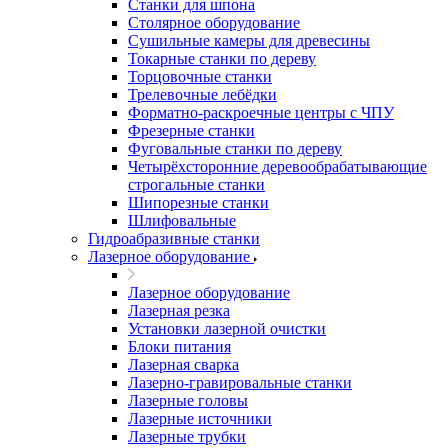
Станки для шпона
Столярное оборудование
Сушильные камеры для древесины
Токарные станки по дереву
Торцовочные станки
Трелевочные лебёдки
Форматно-раскроечные центры с ЧПУ
Фрезерные станки
Фуговальные станки по дереву
Четырёхсторонние деревообрабатывающие
строгальные станки
Шипорезные станки
Шлифовальные
Гидроабразивные станки
Лазерное оборудование
Лазерное оборудование
Лазерная резка
Установки лазерной очистки
Блоки питания
Лазерная сварка
Лазерно-гравировальные станки
Лазерные головы
Лазерные источники
Лазерные трубки