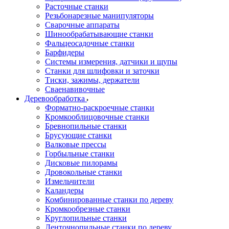
Расточные станки
Резьбонарезные манипуляторы
Сварочные аппараты
Шинообрабатывающие станки
Фальцеосадочные станки
Барфидеры
Системы измерения, датчики и щупы
Станки для шлифовки и заточки
Тиски, зажимы, держатели
Cваенавивочные
Деревообработка
Форматно-раскроечные станки
Кромкооблицовочные станки
Бревнопильные станки
Брусующие станки
Валковые прессы
Горбыльные станки
Дисковые пилорамы
Дровокольные станки
Измельчители
Каландеры
Комбинированные станки по дереву
Кромкообрезные станки
Круглопильные станки
Ленточнопильные станки по дереву