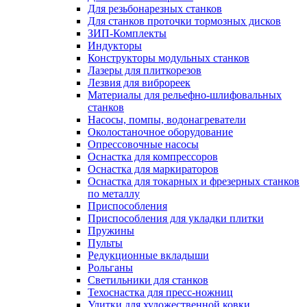
Для резьбонарезных станков
Для станков проточки тормозных дисков
ЗИП-Комплекты
Индукторы
Конструкторы модульных станков
Лазеры для плиткорезов
Лезвия для виброреек
Материалы для рельефно-шлифовальных
станков
Насосы, помпы, водонагреватели
Околостаночное оборудование
Опрессовочные насосы
Оснастка для компрессоров
Оснастка для маркираторов
Оснастка для токарных и фрезерных станков
по металлу
Приспособления
Приспособления для укладки плитки
Пружины
Пульты
Редукционные вкладыши
Рольганы
Светильники для станков
Техоснастка для пресс-ножниц
Улитки для художественной ковки