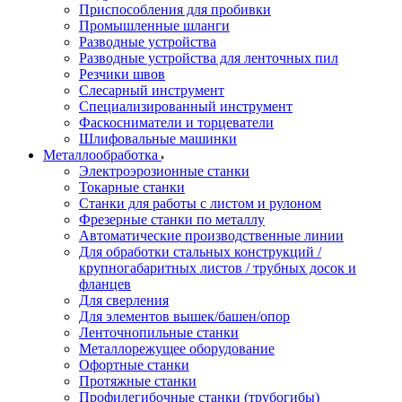
Приспособления для пробивки
Промышленные шланги
Разводные устройства
Разводные устройства для ленточных пил
Резчики швов
Слесарный инструмент
Специализированный инструмент
Фаскосниматели и торцеватели
Шлифовальные машинки
Металлообработка
Электроэрозионные станки
Токарные станки
Станки для работы с листом и рулоном
Фрезерные станки по металлу
Автоматические производственные линии
Для обработки стальных конструкций /
крупногабаритных листов / трубных досок и
фланцев
Для сверления
Для элементов вышек/башен/опор
Ленточнопильные станки
Металлорежущее оборудование
Офортные станки
Протяжные станки
Профилегибочные станки (трубогибы)