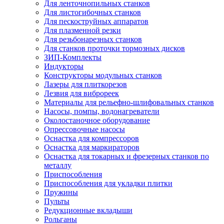
Для ленточнопильных станков
Для листогибочных станков
Для пескоструйных аппаратов
Для плазменной резки
Для резьбонарезных станков
Для станков проточки тормозных дисков
ЗИП-Комплекты
Индукторы
Конструкторы модульных станков
Лазеры для плиткорезов
Лезвия для виброреек
Материалы для рельефно-шлифовальных станков
Насосы, помпы, водонагреватели
Околостаночное оборудование
Опрессовочные насосы
Оснастка для компрессоров
Оснастка для маркираторов
Оснастка для токарных и фрезерных станков по
металлу
Приспособления
Приспособления для укладки плитки
Пружины
Пульты
Редукционные вкладыши
Рольганы