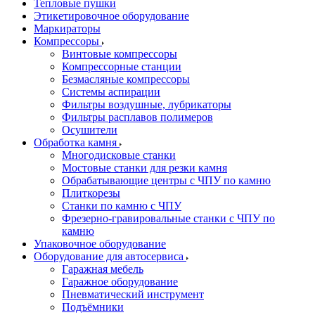
Тепловые пушки
Этикетировочное оборудование
Маркираторы
Компрессоры
Винтовые компрессоры
Компрессорные станции
Безмасляные компрессоры
Системы аспирации
Фильтры воздушные, лубрикаторы
Фильтры расплавов полимеров
Осушители
Обработка камня
Многодисковые станки
Мостовые станки для резки камня
Обрабатывающие центры с ЧПУ по камню
Плиткорезы
Станки по камню с ЧПУ
Фрезерно-гравировальные станки с ЧПУ по
камню
Упаковочное оборудование
Оборудование для автосервиса
Гаражная мебель
Гаражное оборудование
Пневматический инструмент
Подъёмники