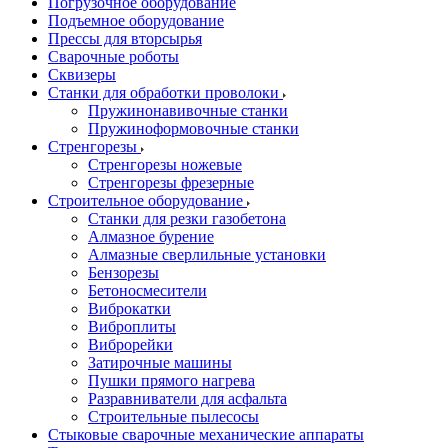
Погрузочное оборудование
Подъемное оборудование
Прессы для вторсырья
Сварочные роботы
Сквизеры
Станки для обработки проволоки
Пружинонавивочные станки
Пружиноформовочные станки
Стренгорезы
Стренгорезы ножевые
Стренгорезы фрезерные
Строительное оборудование
Станки для резки газобетона
Алмазное бурение
Алмазные сверлильные установки
Бензорезы
Бетоносмесители
Виброкатки
Виброплиты
Виброрейки
Затирочные машины
Пушки прямого нагрева
Разравниватели для асфальта
Строительные пылесосы
Стыковые сварочные механические аппараты