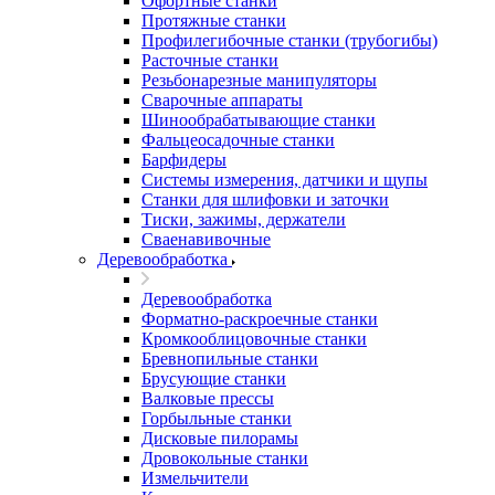
Офортные станки
Протяжные станки
Профилегибочные станки (трубогибы)
Расточные станки
Резьбонарезные манипуляторы
Сварочные аппараты
Шинообрабатывающие станки
Фальцеосадочные станки
Барфидеры
Системы измерения, датчики и щупы
Станки для шлифовки и заточки
Тиски, зажимы, держатели
Cваенавивочные
Деревообработка
Деревообработка
Форматно-раскроечные станки
Кромкооблицовочные станки
Бревнопильные станки
Брусующие станки
Валковые прессы
Горбыльные станки
Дисковые пилорамы
Дровокольные станки
Измельчители