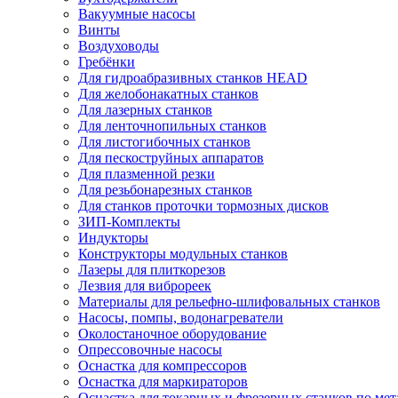
Вакуумные насосы
Винты
Воздуховоды
Гребёнки
Для гидроабразивных станков HEAD
Для желобонакатных станков
Для лазерных станков
Для ленточнопильных станков
Для листогибочных станков
Для пескоструйных аппаратов
Для плазменной резки
Для резьбонарезных станков
Для станков проточки тормозных дисков
ЗИП-Комплекты
Индукторы
Конструкторы модульных станков
Лазеры для плиткорезов
Лезвия для виброреек
Материалы для рельефно-шлифовальных станков
Насосы, помпы, водонагреватели
Околостаночное оборудование
Опрессовочные насосы
Оснастка для компрессоров
Оснастка для маркираторов
Оснастка для токарных и фрезерных станков по мет