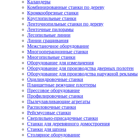
Каландеры
Комбинированные станки по дереву
Кромкообрезные станки
Круглопильные станки
Ленточнопильные станки по дереву
Ленточные пилорамы
Лесопильные линии
Линии сращивания
Межстаночное оборудование
Многооперационные станки
Многопильные станки
Оборудование для измельчения
Оборудование для производства дверных полотен
Оборудование для производства наружной рекламы
Оцилиндровочные станки
Планшетные режущие плоттеры
Прессовое оборудование
Профилировочные станки
Пылеулавливающие агрегаты
Распиловочные станки
Рейсмусовые станки
Сверлильно-присадочные станки
Станки для деревянного домостроения
Станки для шпона
Столярное оборудование