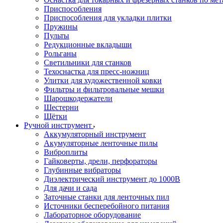
Приспособления
Приспособления для укладки плитки
Пружины
Пульты
Редукционные вкладыши
Рольганы
Светильники для станков
Техоснастка для пресс-ножниц
Улитки для художественной ковки
Фильтры и фильтровальные мешки
Шарошкодержатели
Шестерни
Щётки
Ручной инструмент
Аккумуляторный инструмент
Акумуляторные ленточные пилы
Виброплиты
Гайковерты, дрели, перфораторы
Глубинные вибраторы
Диэлектрический инструмент до 1000В
Для дачи и сада
Заточные станки для ленточных пил
Источники бесперебойного питания
Лабораторное оборудование