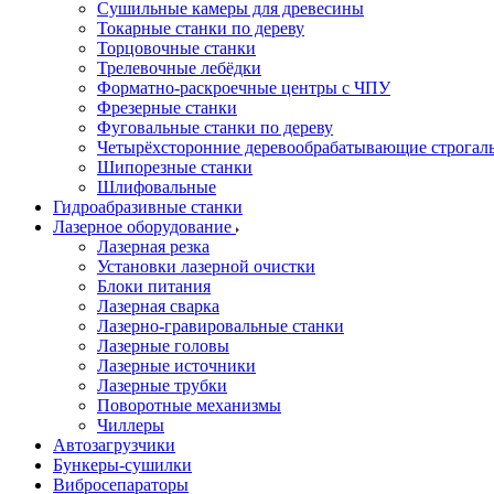
Сушильные камеры для древесины
Токарные станки по дереву
Торцовочные станки
Трелевочные лебёдки
Форматно-раскроечные центры с ЧПУ
Фрезерные станки
Фуговальные станки по дереву
Четырёхсторонние деревообрабатывающие строгал
Шипорезные станки
Шлифовальные
Гидроабразивные станки
Лазерное оборудование
Лазерная резка
Установки лазерной очистки
Блоки питания
Лазерная сварка
Лазерно-гравировальные станки
Лазерные головы
Лазерные источники
Лазерные трубки
Поворотные механизмы
Чиллеры
Автозагрузчики
Бункеры-сушилки
Вибросепараторы