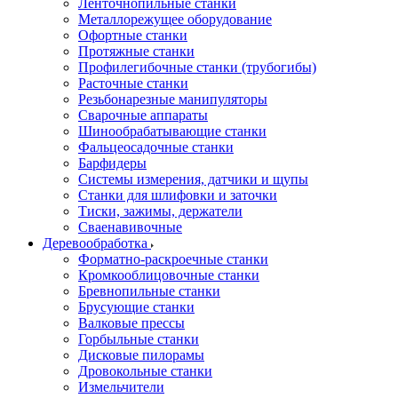
Ленточнопильные станки
Металлорежущее оборудование
Офортные станки
Протяжные станки
Профилегибочные станки (трубогибы)
Расточные станки
Резьбонарезные манипуляторы
Сварочные аппараты
Шинообрабатывающие станки
Фальцеосадочные станки
Барфидеры
Системы измерения, датчики и щупы
Станки для шлифовки и заточки
Тиски, зажимы, держатели
Cваенавивочные
Деревообработка
Форматно-раскроечные станки
Кромкооблицовочные станки
Бревнопильные станки
Брусующие станки
Валковые прессы
Горбыльные станки
Дисковые пилорамы
Дровокольные станки
Измельчители