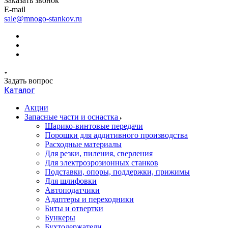
Заказать звонок
E-mail
sale@mnogo-stankov.ru
Задать вопрос
Каталог
Акции
Запасные части и оснастка
Шарико-винтовые передачи
Порошки для аддитивного производства
Расходные материалы
Для резки, пиления, сверления
Для электроэрозионных станков
Подставки, опоры, поддержки, прижимы
Для шлифовки
Автоподатчики
Адаптеры и переходники
Биты и отвертки
Бункеры
Бухтодержатели