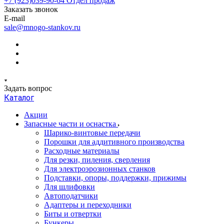
+7 (923)039-90-64
Отдел продаж
Заказать звонок
E-mail
sale@mnogo-stankov.ru
Задать вопрос
Каталог
Акции
Запасные части и оснастка
Шарико-винтовые передачи
Порошки для аддитивного производства
Расходные материалы
Для резки, пиления, сверления
Для электроэрозионных станков
Подставки, опоры, поддержки, прижимы
Для шлифовки
Автоподатчики
Адаптеры и переходники
Биты и отвертки
Бункеры