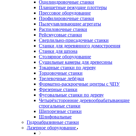
Оцилиндровочные станки
Планшетные режущие плоттеры
Прессовое оборудование
Профилировочные станки
Пылеулавливающие агрегаты
Распиловочные станки
Рейсмусовые станки
Сверлильно-присадочные станки
Станки для деревянного домостроения
Станки для шпона
Столярное оборудование
Сушильные камеры для древесины
Токарные станки по дереву
Торцовочные станки
Трелевочные лебёдки
Форматно-раскроечные центры с ЧПУ
Фрезерные станки
Фуговальные станки по дереву
Четырёхсторонние деревообрабатывающие
строгальные станки
Шипорезные станки
Шлифовальные
Гидроабразивные станки
Лазерное оборудование