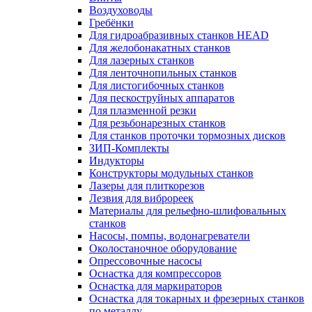
Воздуховоды
Гребёнки
Для гидроабразивных станков HEAD
Для желобонакатных станков
Для лазерных станков
Для ленточнопильных станков
Для листогибочных станков
Для пескоструйных аппаратов
Для плазменной резки
Для резьбонарезных станков
Для станков проточки тормозных дисков
ЗИП-Комплекты
Индукторы
Конструкторы модульных станков
Лазеры для плиткорезов
Лезвия для виброреек
Материалы для рельефно-шлифовальных
станков
Насосы, помпы, водонагреватели
Околостаночное оборудование
Опрессовочные насосы
Оснастка для компрессоров
Оснастка для маркираторов
Оснастка для токарных и фрезерных станков
по металлу