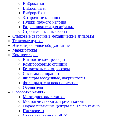
Виброкатки
Виброплиты
Виброрейки
Затирочные машины
Пушки прямого нагрева
Разравниватели для асфальта
Строительные пылесосы
Стыковые сварочные механические аппараты
Тепловые пушки
Этикетировочное оборудование
Маркираторы
Компрессоры
Винтовые компрессоры
Компрессорные станции
Безмасляные компрессоры
Системы аспирации
Фильтры воздушные, лубрикаторы
Фильтры расплавов полимеров
Осушители
Обработка камня
Многодисковые станки
Мостовые станки для резки камня
Обрабатывающие центры с ЧПУ по камню
Плиткорезы
Станки по камню с ЧПУ