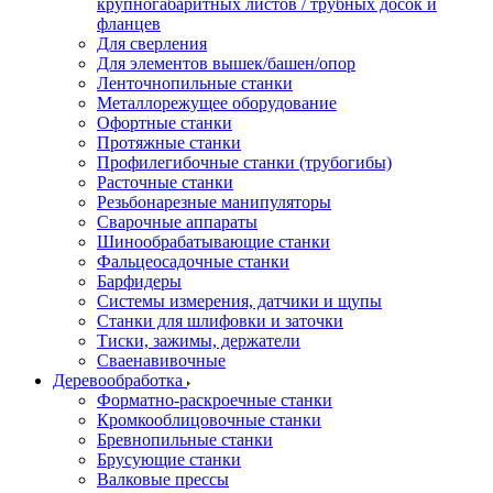
крупногабаритных листов / трубных досок и
фланцев
Для сверления
Для элементов вышек/башен/опор
Ленточнопильные станки
Металлорежущее оборудование
Офортные станки
Протяжные станки
Профилегибочные станки (трубогибы)
Расточные станки
Резьбонарезные манипуляторы
Сварочные аппараты
Шинообрабатывающие станки
Фальцеосадочные станки
Барфидеры
Системы измерения, датчики и щупы
Станки для шлифовки и заточки
Тиски, зажимы, держатели
Cваенавивочные
Деревообработка
Форматно-раскроечные станки
Кромкооблицовочные станки
Бревнопильные станки
Брусующие станки
Валковые прессы