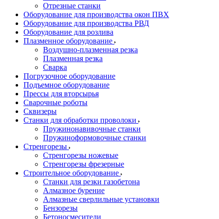
Отрезные станки
Оборудование для производства окон ПВХ
Оборудование для производства РВД
Оборудование для розлива
Плазменное оборудование
Воздушно-плазменная резка
Плазменная резка
Сварка
Погрузочное оборудование
Подъемное оборудование
Прессы для вторсырья
Сварочные роботы
Сквизеры
Станки для обработки проволоки
Пружинонавивочные станки
Пружиноформовочные станки
Стренгорезы
Стренгорезы ножевые
Стренгорезы фрезерные
Строительное оборудование
Станки для резки газобетона
Алмазное бурение
Алмазные сверлильные установки
Бензорезы
Бетоносмесители