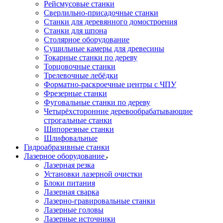
Рейсмусовые станки
Сверлильно-присадочные станки
Станки для деревянного домостроения
Станки для шпона
Столярное оборудование
Сушильные камеры для древесины
Токарные станки по дереву
Торцовочные станки
Трелевочные лебёдки
Форматно-раскроечные центры с ЧПУ
Фрезерные станки
Фуговальные станки по дереву
Четырёхсторонние деревообрабатывающие
строгальные станки
Шипорезные станки
Шлифовальные
Гидроабразивные станки
Лазерное оборудование
Лазерная резка
Установки лазерной очистки
Блоки питания
Лазерная сварка
Лазерно-гравировальные станки
Лазерные головы
Лазерные источники