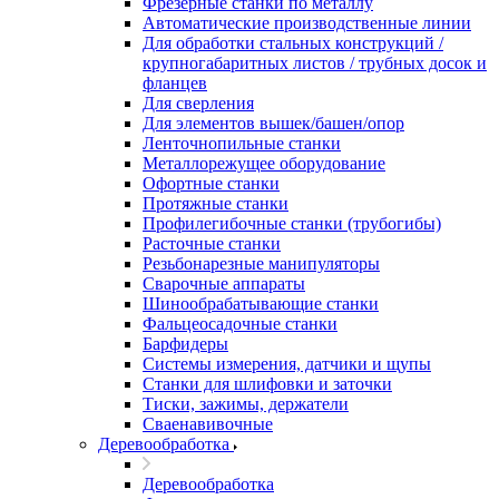
Фрезерные станки по металлу
Автоматические производственные линии
Для обработки стальных конструкций /
крупногабаритных листов / трубных досок и
фланцев
Для сверления
Для элементов вышек/башен/опор
Ленточнопильные станки
Металлорежущее оборудование
Офортные станки
Протяжные станки
Профилегибочные станки (трубогибы)
Расточные станки
Резьбонарезные манипуляторы
Сварочные аппараты
Шинообрабатывающие станки
Фальцеосадочные станки
Барфидеры
Системы измерения, датчики и щупы
Станки для шлифовки и заточки
Тиски, зажимы, держатели
Cваенавивочные
Деревообработка
Деревообработка