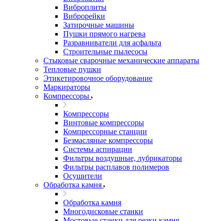
Виброплиты
Виброрейки
Затирочные машины
Пушки прямого нагрева
Разравниватели для асфальта
Строительные пылесосы
Стыковые сварочные механические аппараты
Тепловые пушки
Этикетировочное оборудование
Маркираторы
Компрессоры
Компрессоры
Винтовые компрессоры
Компрессорные станции
Безмасляные компрессоры
Системы аспирации
Фильтры воздушные, лубрикаторы
Фильтры расплавов полимеров
Осушители
Обработка камня
Обработка камня
Многодисковые станки
Мостовые станки для резки камня