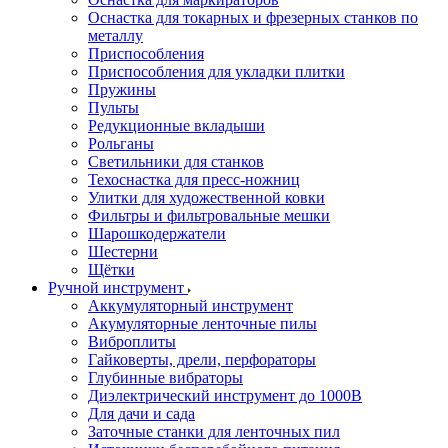
Оснастка для токарных и фрезерных станков по
металлу
Приспособления
Приспособления для укладки плитки
Пружины
Пульты
Редукционные вкладыши
Рольганы
Светильники для станков
Техоснастка для пресс-ножниц
Улитки для художественной ковки
Фильтры и фильтровальные мешки
Шарошкодержатели
Шестерни
Щётки
Ручной инструмент
Аккумуляторный инструмент
Акумуляторные ленточные пилы
Виброплиты
Гайковерты, дрели, перфораторы
Глубинные вибраторы
Диэлектрический инструмент до 1000В
Для дачи и сада
Заточные станки для ленточных пил