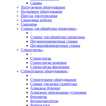
Сварка
Погрузочное оборудование
Подъемное оборудование
Прессы для вторсырья
Сварочные роботы
Сквизеры
Станки для обработки проволоки
Станки для обработки проволоки
Пружинонавивочные станки
Пружиноформовочные станки
Стренгорезы
Стренгорезы
Стренгорезы ножевые
Стренгорезы фрезерные
Строительное оборудование
Строительное оборудование
Станки для резки газобетона
Алмазное бурение
Алмазные сверлильные установки
Бензорезы
Бетоносмесители
Виброкатки