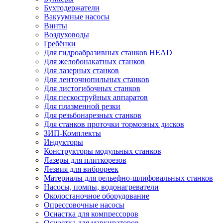
Бухтодержатели
Вакуумные насосы
Винты
Воздуховоды
Гребёнки
Для гидроабразивных станков HEAD
Для желобонакатных станков
Для лазерных станков
Для ленточнопильных станков
Для листогибочных станков
Для пескоструйных аппаратов
Для плазменной резки
Для резьбонарезных станков
Для станков проточки тормозных дисков
ЗИП-Комплекты
Индукторы
Конструкторы модульных станков
Лазеры для плиткорезов
Лезвия для виброреек
Материалы для рельефно-шлифовальных станков
Насосы, помпы, водонагреватели
Околостаночное оборудование
Опрессовочные насосы
Оснастка для компрессоров
Оснастка для маркираторов