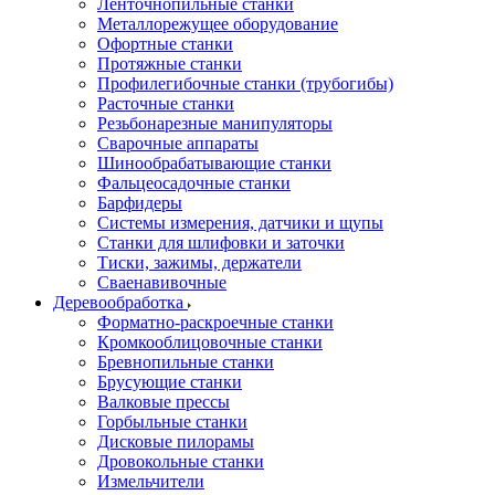
Ленточнопильные станки
Металлорежущее оборудование
Офортные станки
Протяжные станки
Профилегибочные станки (трубогибы)
Расточные станки
Резьбонарезные манипуляторы
Сварочные аппараты
Шинообрабатывающие станки
Фальцеосадочные станки
Барфидеры
Системы измерения, датчики и щупы
Станки для шлифовки и заточки
Тиски, зажимы, держатели
Cваенавивочные
Деревообработка
Форматно-раскроечные станки
Кромкооблицовочные станки
Бревнопильные станки
Брусующие станки
Валковые прессы
Горбыльные станки
Дисковые пилорамы
Дровокольные станки
Измельчители