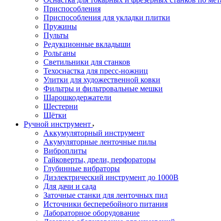
Приспособления
Приспособления для укладки плитки
Пружины
Пульты
Редукционные вкладыши
Рольганы
Светильники для станков
Техоснастка для пресс-ножниц
Улитки для художественной ковки
Фильтры и фильтровальные мешки
Шарошкодержатели
Шестерни
Щётки
Ручной инструмент
Аккумуляторный инструмент
Акумуляторные ленточные пилы
Виброплиты
Гайковерты, дрели, перфораторы
Глубинные вибраторы
Диэлектрический инструмент до 1000В
Для дачи и сада
Заточные станки для ленточных пил
Источники бесперебойного питания
Лабораторное оборудование