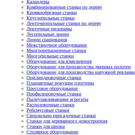
Каландеры
Комбинированные станки по дереву
Кромкообрезные станки
Круглопильные станки
Ленточнопильные станки по дереву
Ленточные пилорамы
Лесопильные линии
Линии сращивания
Межстаночное оборудование
Многооперационные станки
Многопильные станки
Оборудование для измельчения
Оборудование для производства дверных полотен
Оборудование для производства наружной рекламы
Оцилиндровочные станки
Планшетные режущие плоттеры
Прессовое оборудование
Профилировочные станки
Пылеулавливающие агрегаты
Распиловочные станки
Рейсмусовые станки
Сверлильно-присадочные станки
Станки для деревянного домостроения
Станки для шпона
Столярное оборудование