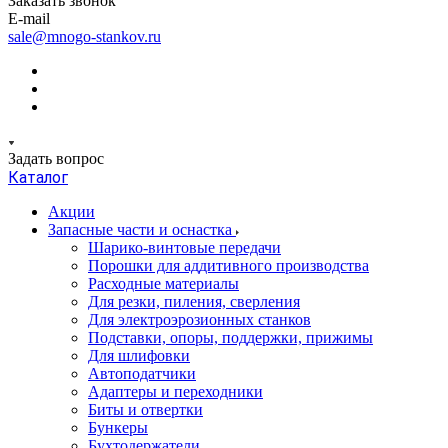
Заказать звонок
E-mail
sale@mnogo-stankov.ru
Задать вопрос
Каталог
Акции
Запасные части и оснастка
Шарико-винтовые передачи
Порошки для аддитивного производства
Расходные материалы
Для резки, пиления, сверления
Для электроэрозионных станков
Подставки, опоры, поддержки, прижимы
Для шлифовки
Автоподатчики
Адаптеры и переходники
Биты и отвертки
Бункеры
Бухтодержатели