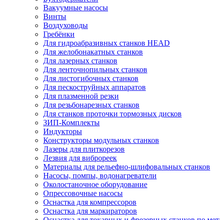
Вакуумные насосы
Винты
Воздуховоды
Гребёнки
Для гидроабразивных станков HEAD
Для желобонакатных станков
Для лазерных станков
Для ленточнопильных станков
Для листогибочных станков
Для пескоструйных аппаратов
Для плазменной резки
Для резьбонарезных станков
Для станков проточки тормозных дисков
ЗИП-Комплекты
Индукторы
Конструкторы модульных станков
Лазеры для плиткорезов
Лезвия для виброреек
Материалы для рельефно-шлифовальных станков
Насосы, помпы, водонагреватели
Околостаночное оборудование
Опрессовочные насосы
Оснастка для компрессоров
Оснастка для маркираторов
Оснастка для токарных и фрезерных станков по мет