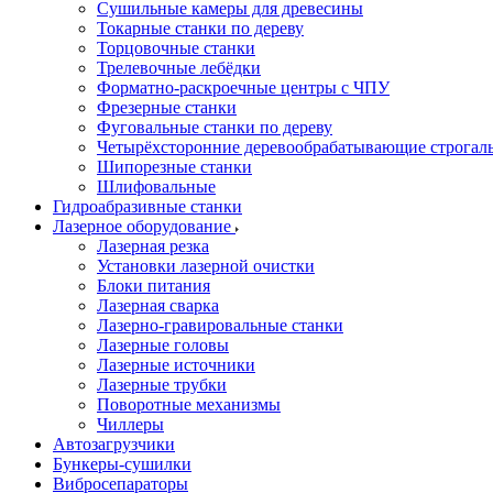
Сушильные камеры для древесины
Токарные станки по дереву
Торцовочные станки
Трелевочные лебёдки
Форматно-раскроечные центры с ЧПУ
Фрезерные станки
Фуговальные станки по дереву
Четырёхсторонние деревообрабатывающие строгал
Шипорезные станки
Шлифовальные
Гидроабразивные станки
Лазерное оборудование
Лазерная резка
Установки лазерной очистки
Блоки питания
Лазерная сварка
Лазерно-гравировальные станки
Лазерные головы
Лазерные источники
Лазерные трубки
Поворотные механизмы
Чиллеры
Автозагрузчики
Бункеры-сушилки
Вибросепараторы