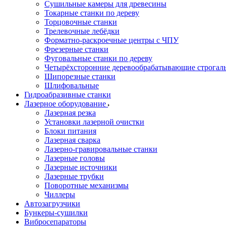
Сушильные камеры для древесины
Токарные станки по дереву
Торцовочные станки
Трелевочные лебёдки
Форматно-раскроечные центры с ЧПУ
Фрезерные станки
Фуговальные станки по дереву
Четырёхсторонние деревообрабатывающие строгал
Шипорезные станки
Шлифовальные
Гидроабразивные станки
Лазерное оборудование
Лазерная резка
Установки лазерной очистки
Блоки питания
Лазерная сварка
Лазерно-гравировальные станки
Лазерные головы
Лазерные источники
Лазерные трубки
Поворотные механизмы
Чиллеры
Автозагрузчики
Бункеры-сушилки
Вибросепараторы