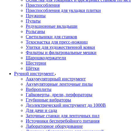
Приспособления
Приспособления для укладки плитки
Пружины
Пульты
Редукционные вкладыши
Рольганы
Светильники для станков
Техоснастка для пресс-ножниц
Улитки для художественной ковки
Фильтры и фильтровальные мешки
Шарошкодержатели
Шестерни
Щётки
Ручной инструмент
Аккумуляторный инструмент
Акумуляторные ленточные пилы
Виброплиты
Гайковерты, дрели, перфораторы
Глубинные вибраторы
Диэлектрический инструмент до 1000В
Для дачи и сада
Заточные станки для ленточных пил
Источники бесперебойного питания
Лабораторное оборудование