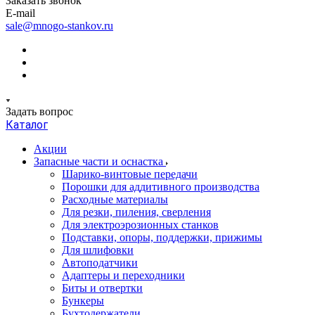
Заказать звонок
E-mail
sale@mnogo-stankov.ru
Задать вопрос
Каталог
Акции
Запасные части и оснастка
Шарико-винтовые передачи
Порошки для аддитивного производства
Расходные материалы
Для резки, пиления, сверления
Для электроэрозионных станков
Подставки, опоры, поддержки, прижимы
Для шлифовки
Автоподатчики
Адаптеры и переходники
Биты и отвертки
Бункеры
Бухтодержатели