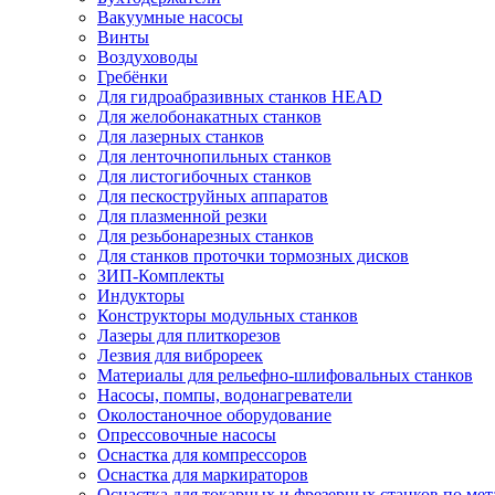
Вакуумные насосы
Винты
Воздуховоды
Гребёнки
Для гидроабразивных станков HEAD
Для желобонакатных станков
Для лазерных станков
Для ленточнопильных станков
Для листогибочных станков
Для пескоструйных аппаратов
Для плазменной резки
Для резьбонарезных станков
Для станков проточки тормозных дисков
ЗИП-Комплекты
Индукторы
Конструкторы модульных станков
Лазеры для плиткорезов
Лезвия для виброреек
Материалы для рельефно-шлифовальных станков
Насосы, помпы, водонагреватели
Околостаночное оборудование
Опрессовочные насосы
Оснастка для компрессоров
Оснастка для маркираторов
Оснастка для токарных и фрезерных станков по мет