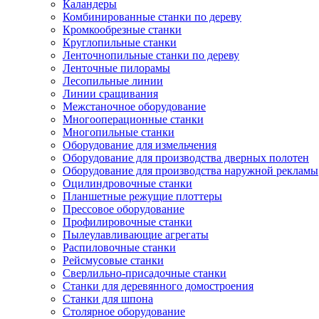
Каландеры
Комбинированные станки по дереву
Кромкообрезные станки
Круглопильные станки
Ленточнопильные станки по дереву
Ленточные пилорамы
Лесопильные линии
Линии сращивания
Межстаночное оборудование
Многооперационные станки
Многопильные станки
Оборудование для измельчения
Оборудование для производства дверных полотен
Оборудование для производства наружной рекламы
Оцилиндровочные станки
Планшетные режущие плоттеры
Прессовое оборудование
Профилировочные станки
Пылеулавливающие агрегаты
Распиловочные станки
Рейсмусовые станки
Сверлильно-присадочные станки
Станки для деревянного домостроения
Станки для шпона
Столярное оборудование