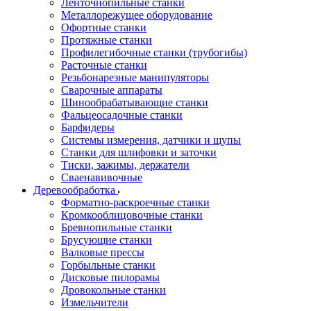
Ленточнопильные станки
Металлорежущее оборудование
Офортные станки
Протяжные станки
Профилегибочные станки (трубогибы)
Расточные станки
Резьбонарезные манипуляторы
Сварочные аппараты
Шинообрабатывающие станки
Фальцеосадочные станки
Барфидеры
Системы измерения, датчики и щупы
Станки для шлифовки и заточки
Тиски, зажимы, держатели
Cваенавивочные
Деревообработка
Форматно-раскроечные станки
Кромкооблицовочные станки
Бревнопильные станки
Брусующие станки
Валковые прессы
Горбыльные станки
Дисковые пилорамы
Дровокольные станки
Измельчители