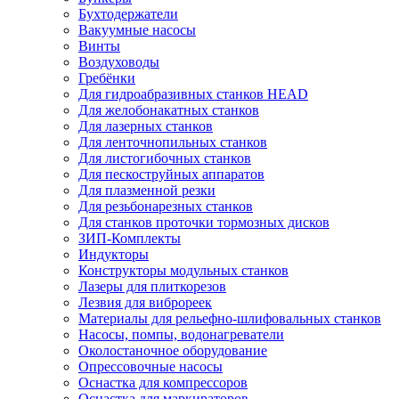
Бухтодержатели
Вакуумные насосы
Винты
Воздуховоды
Гребёнки
Для гидроабразивных станков HEAD
Для желобонакатных станков
Для лазерных станков
Для ленточнопильных станков
Для листогибочных станков
Для пескоструйных аппаратов
Для плазменной резки
Для резьбонарезных станков
Для станков проточки тормозных дисков
ЗИП-Комплекты
Индукторы
Конструкторы модульных станков
Лазеры для плиткорезов
Лезвия для виброреек
Материалы для рельефно-шлифовальных станков
Насосы, помпы, водонагреватели
Околостаночное оборудование
Опрессовочные насосы
Оснастка для компрессоров
Оснастка для маркираторов