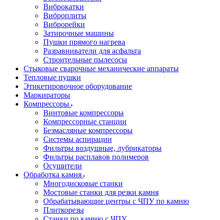
Виброкатки
Виброплиты
Виброрейки
Затирочные машины
Пушки прямого нагрева
Разравниватели для асфальта
Строительные пылесосы
Стыковые сварочные механические аппараты
Тепловые пушки
Этикетировочное оборудование
Маркираторы
Компрессоры
Винтовые компрессоры
Компрессорные станции
Безмасляные компрессоры
Системы аспирации
Фильтры воздушные, лубрикаторы
Фильтры расплавов полимеров
Осушители
Обработка камня
Многодисковые станки
Мостовые станки для резки камня
Обрабатывающие центры с ЧПУ по камню
Плиткорезы
Станки по камню с ЧПУ