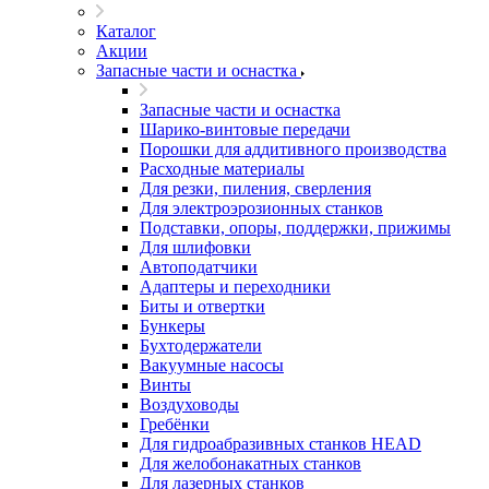
Каталог
Акции
Запасные части и оснастка
Запасные части и оснастка
Шарико-винтовые передачи
Порошки для аддитивного производства
Расходные материалы
Для резки, пиления, сверления
Для электроэрозионных станков
Подставки, опоры, поддержки, прижимы
Для шлифовки
Автоподатчики
Адаптеры и переходники
Биты и отвертки
Бункеры
Бухтодержатели
Вакуумные насосы
Винты
Воздуховоды
Гребёнки
Для гидроабразивных станков HEAD
Для желобонакатных станков
Для лазерных станков