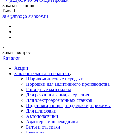
+7 (923)039-90-64
Отдел продаж
Заказать звонок
E-mail
sale@mnogo-stankov.ru
Задать вопрос
Каталог
Акции
Запасные части и оснастка
Шарико-винтовые передачи
Порошки для аддитивного производства
Расходные материалы
Для резки, пиления, сверления
Для электроэрозионных станков
Подставки, опоры, поддержки, прижимы
Для шлифовки
Автоподатчики
Адаптеры и переходники
Биты и отвертки
Бункеры