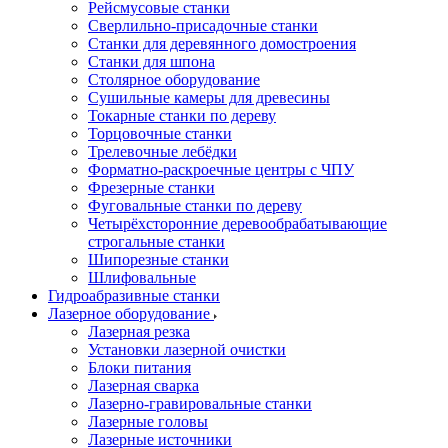
Рейсмусовые станки
Сверлильно-присадочные станки
Станки для деревянного домостроения
Станки для шпона
Столярное оборудование
Сушильные камеры для древесины
Токарные станки по дереву
Торцовочные станки
Трелевочные лебёдки
Форматно-раскроечные центры с ЧПУ
Фрезерные станки
Фуговальные станки по дереву
Четырёхсторонние деревообрабатывающие
строгальные станки
Шипорезные станки
Шлифовальные
Гидроабразивные станки
Лазерное оборудование
Лазерная резка
Установки лазерной очистки
Блоки питания
Лазерная сварка
Лазерно-гравировальные станки
Лазерные головы
Лазерные источники