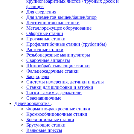
крупногабаритных листов / трубных досок и
фланцев
Для сверления
Для элементов вышек/башен/опор
Ленточнопильные станки
Металлорежущее оборудование
Офортные станки
Протяжные станки
Профилегибочные станки (трубогибы)
Расточные станки
Резьбонарезные манипуляторы
Сварочные аппараты
Шинообрабатывающие станки
Фальцеосадочные станки
Барфидеры
Системы измерения, датчики и щупы
Станки для шлифовки и заточки
Тиски, зажимы, держатели
Cваенавивочные
Деревообработка
Форматно-раскроечные станки
Кромкооблицовочные станки
Бревнопильные станки
Брусующие станки
Валковые прессы