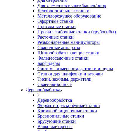
Для сверления
Для элементов вышек/башен/опор
Ленточнопильные станки
Металлорежущее оборудование
Офортные станки
Протяжные станки
Профилегибочные станки (трубогибы)
Расточные станки
Резьбонарезные манипуляторы
Сварочные аппараты
Шинообрабатывающие станки
Фальцеосадочные станки
Барфидеры
Системы измерения, датчики и щупы
Станки для шлифовки и заточки
Тиски, зажимы, держатели
Cваенавивочные
Деревообработка
Деревообработка
Форматно-раскроечные станки
Кромкооблицовочные станки
Бревнопильные станки
Брусующие станки
Валковые прессы