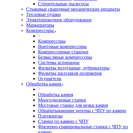
Строительные пылесосы
Стыковые сварочные механические аппараты
Тепловые пушки
Этикетировочное оборудование
Маркираторы
Компрессоры
Компрессоры
Винтовые компрессоры
Компрессорные станции
Безмасляные компрессоры
Системы аспирации
Фильтры воздушные, лубрикаторы
Фильтры расплавов полимеров
Осушители
Обработка камня
Обработка камня
Многодисковые станки
Мостовые станки для резки камня
Обрабатывающие центры с ЧПУ по камню
Плиткорезы
Станки по камню с ЧПУ
Фрезерно-гравировальные станки с ЧПУ по
камню