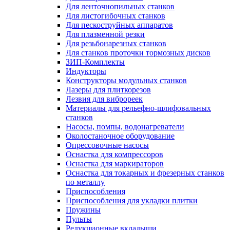
Для ленточнопильных станков
Для листогибочных станков
Для пескоструйных аппаратов
Для плазменной резки
Для резьбонарезных станков
Для станков проточки тормозных дисков
ЗИП-Комплекты
Индукторы
Конструкторы модульных станков
Лазеры для плиткорезов
Лезвия для виброреек
Материалы для рельефно-шлифовальных
станков
Насосы, помпы, водонагреватели
Околостаночное оборудование
Опрессовочные насосы
Оснастка для компрессоров
Оснастка для маркираторов
Оснастка для токарных и фрезерных станков
по металлу
Приспособления
Приспособления для укладки плитки
Пружины
Пульты
Редукционные вкладыши