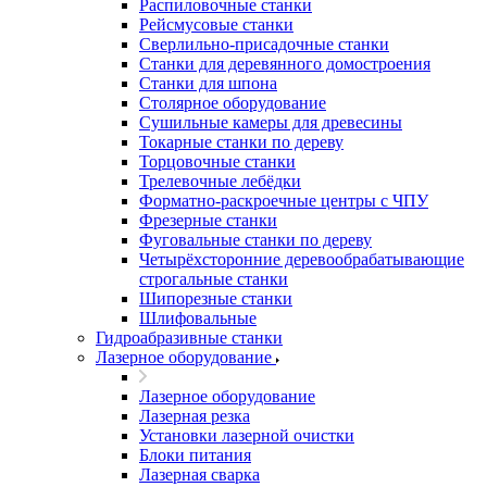
Распиловочные станки
Рейсмусовые станки
Сверлильно-присадочные станки
Станки для деревянного домостроения
Станки для шпона
Столярное оборудование
Сушильные камеры для древесины
Токарные станки по дереву
Торцовочные станки
Трелевочные лебёдки
Форматно-раскроечные центры с ЧПУ
Фрезерные станки
Фуговальные станки по дереву
Четырёхсторонние деревообрабатывающие
строгальные станки
Шипорезные станки
Шлифовальные
Гидроабразивные станки
Лазерное оборудование
Лазерное оборудование
Лазерная резка
Установки лазерной очистки
Блоки питания
Лазерная сварка