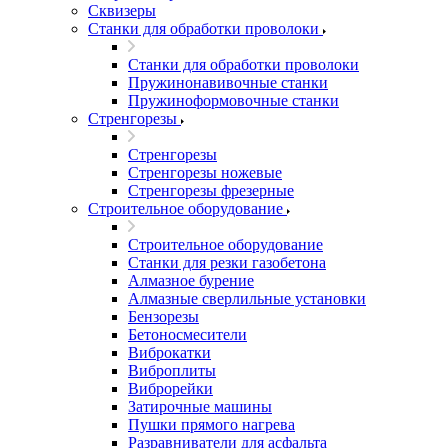
Сквизеры
Станки для обработки проволоки
Станки для обработки проволоки
Пружинонавивочные станки
Пружиноформовочные станки
Стренгорезы
Стренгорезы
Стренгорезы ножевые
Стренгорезы фрезерные
Строительное оборудование
Строительное оборудование
Станки для резки газобетона
Алмазное бурение
Алмазные сверлильные установки
Бензорезы
Бетоносмесители
Виброкатки
Виброплиты
Виброрейки
Затирочные машины
Пушки прямого нагрева
Разравниватели для асфальта