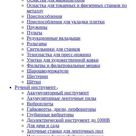
Оснастка для токарных и фрезерных станков по
металлу
Приспособления
Приспособления для укладки плитки
Пружины
Пульты
Редукционные вкладыши
Рольганы
Светильники для станков
Техоснастка для пресс-ножниц
Улитки для художественной ковки
Фильтры и фильтровальные мешки
Шарошкодержатели
Шестерни
Щётки
Ручной инструмент
Аккумуляторный инструмент
Акумуляторные ленточные пилы
Виброплиты
Гайковерты, дрели, перфораторы
Глубинные вибраторы
Диэлектрический инструмент до 1000В
Для дачи и сада
Заточные станки для ленточных пил