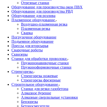
Отрезные станки
Оборудование для производства окон ПВХ
Оборудование для производства РВД
Оборудование для розлива
Плазменное оборудование
Воздушно-плазменная резка
Плазменная резка
Сварка
Погрузочное оборудование
Подъемное оборудование
Прессы для вторсырья
Сварочные роботы
Сквизеры
Станки для обработки проволоки
Пружинонавивочные станки
Пружиноформовочные станки
Стренгорезы
Стренгорезы ножевые
Стренгорезы фрезерные
Строительное оборудование
Станки для резки газобетона
Алмазное бурение
Алмазные сверлильные установки
Бензорезы
Бетоносмесители