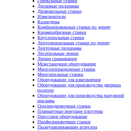
Горбыльные станки
Дисковые пилорамы
Дровокольные станки
Измельчители
Каландеры
Комбинированные станки по дереву
Кромкообрезные станки
Круглопильные станки
Ленточнопильные станки по дереву
Ленточные пилорамы
Лесопильные линии
Линии сращивания
Межстаночное оборудование
Многооперационные станки
Многопильные станки
Оборудование для измельчения
Оборудование для производства дверных
полотен
Оборудование для производства наружной
рекламы
Оцилиндровочные станки
Планшетные режущие плоттеры
Прессовое оборудование
Профилировочные станки
Пылеулавливающие агрегаты