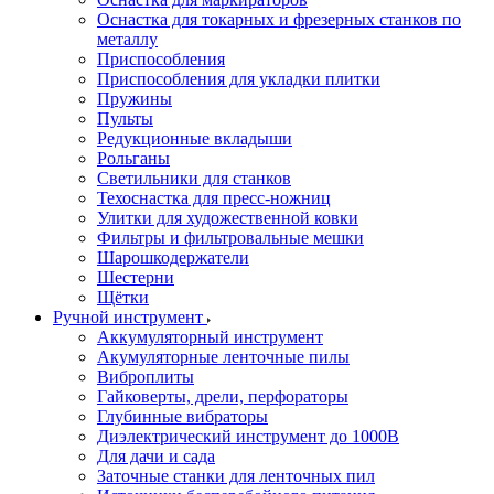
Оснастка для токарных и фрезерных станков по
металлу
Приспособления
Приспособления для укладки плитки
Пружины
Пульты
Редукционные вкладыши
Рольганы
Светильники для станков
Техоснастка для пресс-ножниц
Улитки для художественной ковки
Фильтры и фильтровальные мешки
Шарошкодержатели
Шестерни
Щётки
Ручной инструмент
Аккумуляторный инструмент
Акумуляторные ленточные пилы
Виброплиты
Гайковерты, дрели, перфораторы
Глубинные вибраторы
Диэлектрический инструмент до 1000В
Для дачи и сада
Заточные станки для ленточных пил