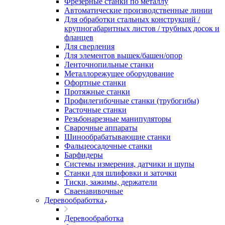
Фрезерные станки по металлу
Автоматические производственные линии
Для обработки стальных конструкций /
крупногабаритных листов / трубных досок и
фланцев
Для сверления
Для элементов вышек/башен/опор
Ленточнопильные станки
Металлорежущее оборудование
Офортные станки
Протяжные станки
Профилегибочные станки (трубогибы)
Расточные станки
Резьбонарезные манипуляторы
Сварочные аппараты
Шинообрабатывающие станки
Фальцеосадочные станки
Барфидеры
Системы измерения, датчики и щупы
Станки для шлифовки и заточки
Тиски, зажимы, держатели
Cваенавивочные
Деревообработка
Деревообработка