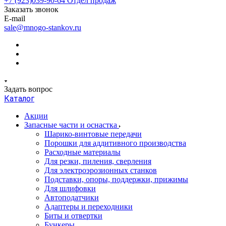
+7 (923)039-90-64
Отдел продаж
Заказать звонок
E-mail
sale@mnogo-stankov.ru
Задать вопрос
Каталог
Акции
Запасные части и оснастка
Шарико-винтовые передачи
Порошки для аддитивного производства
Расходные материалы
Для резки, пиления, сверления
Для электроэрозионных станков
Подставки, опоры, поддержки, прижимы
Для шлифовки
Автоподатчики
Адаптеры и переходники
Биты и отвертки
Бункеры