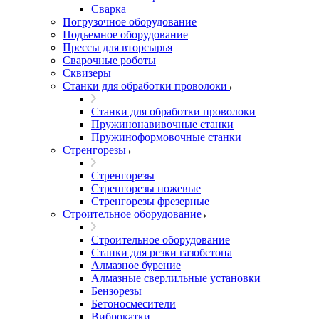
Сварка
Погрузочное оборудование
Подъемное оборудование
Прессы для вторсырья
Сварочные роботы
Сквизеры
Станки для обработки проволоки
Станки для обработки проволоки
Пружинонавивочные станки
Пружиноформовочные станки
Стренгорезы
Стренгорезы
Стренгорезы ножевые
Стренгорезы фрезерные
Строительное оборудование
Строительное оборудование
Станки для резки газобетона
Алмазное бурение
Алмазные сверлильные установки
Бензорезы
Бетоносмесители
Виброкатки