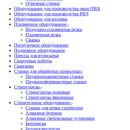
Отрезные станки
Оборудование для производства окон ПВХ
Оборудование для производства РВД
Оборудование для розлива
Плазменное оборудование
Воздушно-плазменная резка
Плазменная резка
Сварка
Погрузочное оборудование
Подъемное оборудование
Прессы для вторсырья
Сварочные роботы
Сквизеры
Станки для обработки проволоки
Пружинонавивочные станки
Пружиноформовочные станки
Стренгорезы
Стренгорезы ножевые
Стренгорезы фрезерные
Строительное оборудование
Станки для резки газобетона
Алмазное бурение
Алмазные сверлильные установки
Бензорезы
Бетоносмесители