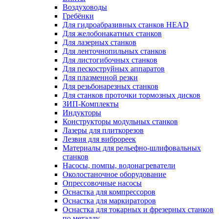
Воздуховоды
Гребёнки
Для гидроабразивных станков HEAD
Для желобонакатных станков
Для лазерных станков
Для ленточнопильных станков
Для листогибочных станков
Для пескоструйных аппаратов
Для плазменной резки
Для резьбонарезных станков
Для станков проточки тормозных дисков
ЗИП-Комплекты
Индукторы
Конструкторы модульных станков
Лазеры для плиткорезов
Лезвия для виброреек
Материалы для рельефно-шлифовальных
станков
Насосы, помпы, водонагреватели
Околостаночное оборудование
Опрессовочные насосы
Оснастка для компрессоров
Оснастка для маркираторов
Оснастка для токарных и фрезерных станков
по металлу