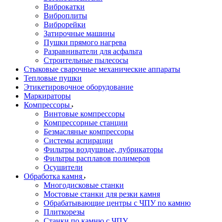
Виброкатки
Виброплиты
Виброрейки
Затирочные машины
Пушки прямого нагрева
Разравниватели для асфальта
Строительные пылесосы
Стыковые сварочные механические аппараты
Тепловые пушки
Этикетировочное оборудование
Маркираторы
Компрессоры
Винтовые компрессоры
Компрессорные станции
Безмасляные компрессоры
Системы аспирации
Фильтры воздушные, лубрикаторы
Фильтры расплавов полимеров
Осушители
Обработка камня
Многодисковые станки
Мостовые станки для резки камня
Обрабатывающие центры с ЧПУ по камню
Плиткорезы
Станки по камню с ЧПУ