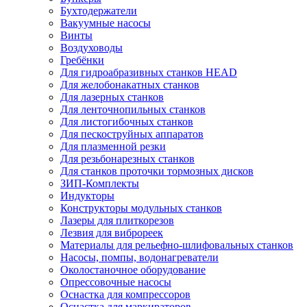
Бухтодержатели
Вакуумные насосы
Винты
Воздуховоды
Гребёнки
Для гидроабразивных станков HEAD
Для желобонакатных станков
Для лазерных станков
Для ленточнопильных станков
Для листогибочных станков
Для пескоструйных аппаратов
Для плазменной резки
Для резьбонарезных станков
Для станков проточки тормозных дисков
ЗИП-Комплекты
Индукторы
Конструкторы модульных станков
Лазеры для плиткорезов
Лезвия для виброреек
Материалы для рельефно-шлифовальных станков
Насосы, помпы, водонагреватели
Околостаночное оборудование
Опрессовочные насосы
Оснастка для компрессоров
Оснастка для маркираторов