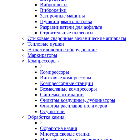
Виброплиты
Виброрейки
Затирочные машины
Пушки прямого нагрева
Разравниватели для асфальта
Строительные пылесосы
Стыковые сварочные механические аппараты
Тепловые пушки
Этикетировочное оборудование
Маркираторы
Компрессоры
Компрессоры
Винтовые компрессоры
Компрессорные станции
Безмасляные компрессоры
Системы аспирации
Фильтры воздушные, лубрикаторы
Фильтры расплавов полимеров
Осушители
Обработка камня
Обработка камня
Многодисковые станки
Мостовые станки для резки камня