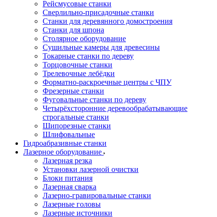
Рейсмусовые станки
Сверлильно-присадочные станки
Станки для деревянного домостроения
Станки для шпона
Столярное оборудование
Сушильные камеры для древесины
Токарные станки по дереву
Торцовочные станки
Трелевочные лебёдки
Форматно-раскроечные центры с ЧПУ
Фрезерные станки
Фуговальные станки по дереву
Четырёхсторонние деревообрабатывающие
строгальные станки
Шипорезные станки
Шлифовальные
Гидроабразивные станки
Лазерное оборудование
Лазерная резка
Установки лазерной очистки
Блоки питания
Лазерная сварка
Лазерно-гравировальные станки
Лазерные головы
Лазерные источники