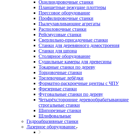
Оцилиндровочные станки
Планшетные режущие плоттеры
Прессовое оборудование
Профилировочные станки
Пылеулавливающие агрегаты
Распиловочные станки
Рейсмусовые станки
Сверлильно-присадочные станки
Станки для деревянного домостроения
Станки для шпона
Столярное оборудование
Сушильные камеры для древесины
Токарные станки по дереву
Торцовочные станки
Трелевочные лебёдки
Форматно-раскроечные центры с ЧПУ
Фрезерные станки
Фуговальные станки по дереву
Четырёхсторонние деревообрабатывающие
строгальные станки
Шипорезные станки
Шлифовальные
Гидроабразивные станки
Лазерное оборудование