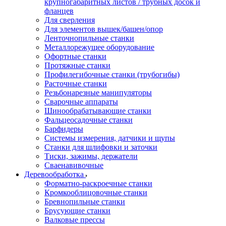
крупногабаритных листов / трубных досок и
фланцев
Для сверления
Для элементов вышек/башен/опор
Ленточнопильные станки
Металлорежущее оборудование
Офортные станки
Протяжные станки
Профилегибочные станки (трубогибы)
Расточные станки
Резьбонарезные манипуляторы
Сварочные аппараты
Шинообрабатывающие станки
Фальцеосадочные станки
Барфидеры
Системы измерения, датчики и щупы
Станки для шлифовки и заточки
Тиски, зажимы, держатели
Cваенавивочные
Деревообработка
Форматно-раскроечные станки
Кромкооблицовочные станки
Бревнопильные станки
Брусующие станки
Валковые прессы