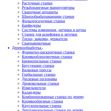
Расточные станки
Резьбонарезные манипуляторы
Сварочные аппараты
Шинообрабатывающие станки
Фальцеосадочные станки
Барфидеры
Системы измерения, датчики и щупы
Станки для шлифовки и заточки
Тиски, зажимы, держатели
Cваенавивочные
Деревообработка
Форматно-раскроечные станки
Кромкооблицовочные станки
Бревнопильные станки
Брусующие станки
Валковые прессы
Горбыльные станки
Дисковые пилорамы
Дровокольные станки
Измельчители
Каландеры
Комбинированные станки по дереву
Кромкообрезные станки
Круглопильные станки
Ленточнопильные станки по дереву