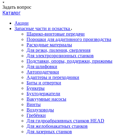
Задать вопрос
Каталог
Акции
Запасные части и оснастка
Шарико-винтовые передачи
Порошки для аддитивного производства
Расходные материалы
Для резки, пиления, сверления
Для электроэрозионных станков
Подставки, опоры, поддержки, прижимы
Для шлифовки
Автоподатчики
Адаптеры и переходники
Биты и отвертки
Бункеры
Бухтодержатели
Вакуумные насосы
Винты
Воздуховоды
Гребёнки
Для гидроабразивных станков HEAD
Для желобонакатных станков
Для лазерных станков