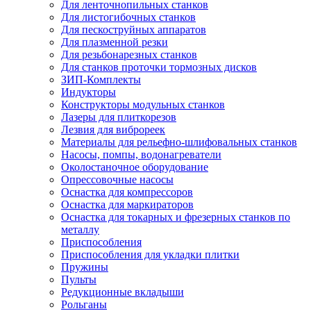
Для ленточнопильных станков
Для листогибочных станков
Для пескоструйных аппаратов
Для плазменной резки
Для резьбонарезных станков
Для станков проточки тормозных дисков
ЗИП-Комплекты
Индукторы
Конструкторы модульных станков
Лазеры для плиткорезов
Лезвия для виброреек
Материалы для рельефно-шлифовальных станков
Насосы, помпы, водонагреватели
Околостаночное оборудование
Опрессовочные насосы
Оснастка для компрессоров
Оснастка для маркираторов
Оснастка для токарных и фрезерных станков по
металлу
Приспособления
Приспособления для укладки плитки
Пружины
Пульты
Редукционные вкладыши
Рольганы