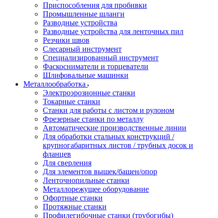
Приспособления для пробивки
Промышленные шланги
Разводные устройства
Разводные устройства для ленточных пил
Резчики швов
Слесарный инструмент
Специализированный инструмент
Фаскосниматели и торцеватели
Шлифовальные машинки
Металлообработка
Электроэрозионные станки
Токарные станки
Станки для работы с листом и рулоном
Фрезерные станки по металлу
Автоматические производственные линии
Для обработки стальных конструкций /
крупногабаритных листов / трубных досок и
фланцев
Для сверления
Для элементов вышек/башен/опор
Ленточнопильные станки
Металлорежущее оборудование
Офортные станки
Протяжные станки
Профилегибочные станки (трубогибы)