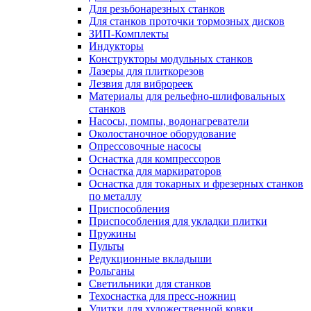
Для резьбонарезных станков
Для станков проточки тормозных дисков
ЗИП-Комплекты
Индукторы
Конструкторы модульных станков
Лазеры для плиткорезов
Лезвия для виброреек
Материалы для рельефно-шлифовальных
станков
Насосы, помпы, водонагреватели
Околостаночное оборудование
Опрессовочные насосы
Оснастка для компрессоров
Оснастка для маркираторов
Оснастка для токарных и фрезерных станков
по металлу
Приспособления
Приспособления для укладки плитки
Пружины
Пульты
Редукционные вкладыши
Рольганы
Светильники для станков
Техоснастка для пресс-ножниц
Улитки для художественной ковки