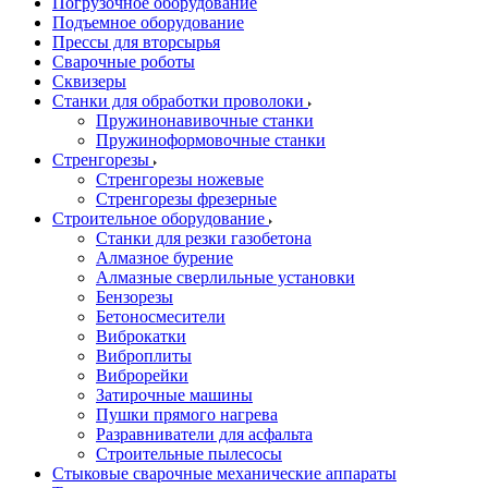
Погрузочное оборудование
Подъемное оборудование
Прессы для вторсырья
Сварочные роботы
Сквизеры
Станки для обработки проволоки
Пружинонавивочные станки
Пружиноформовочные станки
Стренгорезы
Стренгорезы ножевые
Стренгорезы фрезерные
Строительное оборудование
Станки для резки газобетона
Алмазное бурение
Алмазные сверлильные установки
Бензорезы
Бетоносмесители
Виброкатки
Виброплиты
Виброрейки
Затирочные машины
Пушки прямого нагрева
Разравниватели для асфальта
Строительные пылесосы
Стыковые сварочные механические аппараты