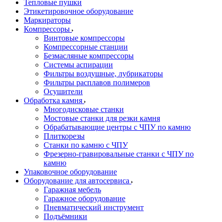
Тепловые пушки
Этикетировочное оборудование
Маркираторы
Компрессоры
Винтовые компрессоры
Компрессорные станции
Безмасляные компрессоры
Системы аспирации
Фильтры воздушные, лубрикаторы
Фильтры расплавов полимеров
Осушители
Обработка камня
Многодисковые станки
Мостовые станки для резки камня
Обрабатывающие центры с ЧПУ по камню
Плиткорезы
Станки по камню с ЧПУ
Фрезерно-гравировальные станки с ЧПУ по
камню
Упаковочное оборудование
Оборудование для автосервиса
Гаражная мебель
Гаражное оборудование
Пневматический инструмент
Подъёмники