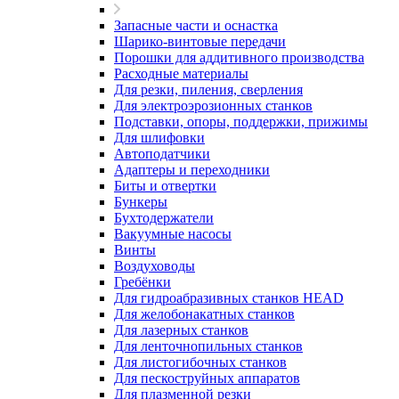
Запасные части и оснастка
Шарико-винтовые передачи
Порошки для аддитивного производства
Расходные материалы
Для резки, пиления, сверления
Для электроэрозионных станков
Подставки, опоры, поддержки, прижимы
Для шлифовки
Автоподатчики
Адаптеры и переходники
Биты и отвертки
Бункеры
Бухтодержатели
Вакуумные насосы
Винты
Воздуховоды
Гребёнки
Для гидроабразивных станков HEAD
Для желобонакатных станков
Для лазерных станков
Для ленточнопильных станков
Для листогибочных станков
Для пескоструйных аппаратов
Для плазменной резки