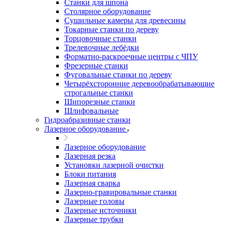
Станки для шпона
Столярное оборудование
Сушильные камеры для древесины
Токарные станки по дереву
Торцовочные станки
Трелевочные лебёдки
Форматно-раскроечные центры с ЧПУ
Фрезерные станки
Фуговальные станки по дереву
Четырёхсторонние деревообрабатывающие
строгальные станки
Шипорезные станки
Шлифовальные
Гидроабразивные станки
Лазерное оборудование
Лазерное оборудование
Лазерная резка
Установки лазерной очистки
Блоки питания
Лазерная сварка
Лазерно-гравировальные станки
Лазерные головы
Лазерные источники
Лазерные трубки