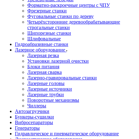
Форматно-раскроечные центры с ЧПУ
Фрезерные станки
Фуговальные станки по дереву
Четырёхсторонние деревообрабатывающие
строгальные станки
Шипорезные станки
Шлифовальные
Гидроабразивные станки
Лазерное оборудование
Лазерная резка
Установки лазерной очистки
Блоки питания
Лазерная сварка
Лазерно-гравировальные станки
Лазерные головы
Лазерные источники
Лазерные трубки
Поворотные механизмы
Чиллеры
Автозагрузчики
Бункеры-сушилки
Вибросепараторы
Генераторы
Гидравлическое и пневматическое оборудование