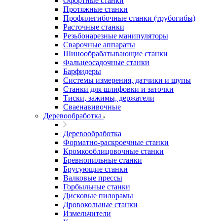
Офортные станки
Протяжные станки
Профилегибочные станки (трубогибы)
Расточные станки
Резьбонарезные манипуляторы
Сварочные аппараты
Шинообрабатывающие станки
Фальцеосадочные станки
Барфидеры
Системы измерения, датчики и щупы
Станки для шлифовки и заточки
Тиски, зажимы, держатели
Cваенавивочные
Деревообработка
Деревообработка
Форматно-раскроечные станки
Кромкооблицовочные станки
Бревнопильные станки
Брусующие станки
Валковые прессы
Горбыльные станки
Дисковые пилорамы
Дровокольные станки
Измельчители