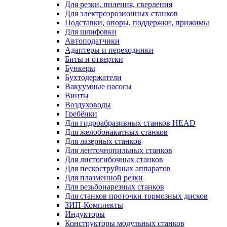
Для резки, пиления, сверления
Для электроэрозионных станков
Подставки, опоры, поддержки, прижимы
Для шлифовки
Автоподатчики
Адаптеры и переходники
Биты и отвертки
Бункеры
Бухтодержатели
Вакуумные насосы
Винты
Воздуховоды
Гребёнки
Для гидроабразивных станков HEAD
Для желобонакатных станков
Для лазерных станков
Для ленточнопильных станков
Для листогибочных станков
Для пескоструйных аппаратов
Для плазменной резки
Для резьбонарезных станков
Для станков проточки тормозных дисков
ЗИП-Комплекты
Индукторы
Конструкторы модульных станков