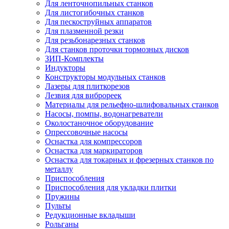
Для ленточнопильных станков
Для листогибочных станков
Для пескоструйных аппаратов
Для плазменной резки
Для резьбонарезных станков
Для станков проточки тормозных дисков
ЗИП-Комплекты
Индукторы
Конструкторы модульных станков
Лазеры для плиткорезов
Лезвия для виброреек
Материалы для рельефно-шлифовальных станков
Насосы, помпы, водонагреватели
Околостаночное оборудование
Опрессовочные насосы
Оснастка для компрессоров
Оснастка для маркираторов
Оснастка для токарных и фрезерных станков по
металлу
Приспособления
Приспособления для укладки плитки
Пружины
Пульты
Редукционные вкладыши
Рольганы