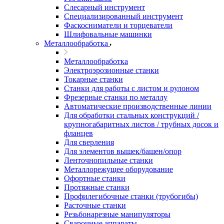
Слесарный инструмент
Специализированный инструмент
Фаскосниматели и торцеватели
Шлифовальные машинки
Металлообработка
Металлообработка
Электроэрозионные станки
Токарные станки
Станки для работы с листом и рулоном
Фрезерные станки по металлу
Автоматические производственные линии
Для обработки стальных конструкций /
крупногабаритных листов / трубных досок и
фланцев
Для сверления
Для элементов вышек/башен/опор
Ленточнопильные станки
Металлорежущее оборудование
Офортные станки
Протяжные станки
Профилегибочные станки (трубогибы)
Расточные станки
Резьбонарезные манипуляторы
Сварочные аппараты