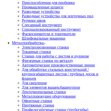
Приспособления для пробивки
Промышленные шланги
Разводные устройства
Разводные устройства для ленточных пил
Резчики швов
Слесарный инструмент
Специализированный инструмент
Фаскосниматели и торцеватели
Шлифовальные машинки
Металлообработка
Электроэрозионные станки
Токарные станки
Станки для работы с листом и рулоном
Фрезерные станки по металлу
Автоматические производственные линии
Для обработки стальных конструкций /
крупногабаритных листов / трубных досок и
фланцев
Для сверления
Для элементов вышек/башен/опор
Ленточнопильные станки
Металлорежущее оборудование
Офортные станки
Протяжные станки
Профилегибочные станки (трубогибы)