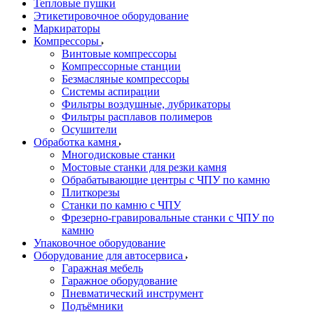
Тепловые пушки
Этикетировочное оборудование
Маркираторы
Компрессоры
Винтовые компрессоры
Компрессорные станции
Безмасляные компрессоры
Системы аспирации
Фильтры воздушные, лубрикаторы
Фильтры расплавов полимеров
Осушители
Обработка камня
Многодисковые станки
Мостовые станки для резки камня
Обрабатывающие центры с ЧПУ по камню
Плиткорезы
Станки по камню с ЧПУ
Фрезерно-гравировальные станки с ЧПУ по
камню
Упаковочное оборудование
Оборудование для автосервиса
Гаражная мебель
Гаражное оборудование
Пневматический инструмент
Подъёмники