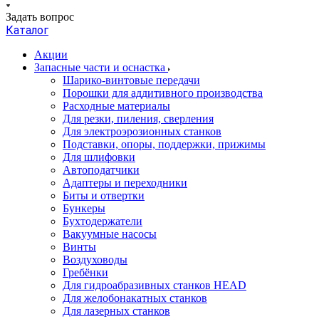
Задать вопрос
Каталог
Акции
Запасные части и оснастка
Шарико-винтовые передачи
Порошки для аддитивного производства
Расходные материалы
Для резки, пиления, сверления
Для электроэрозионных станков
Подставки, опоры, поддержки, прижимы
Для шлифовки
Автоподатчики
Адаптеры и переходники
Биты и отвертки
Бункеры
Бухтодержатели
Вакуумные насосы
Винты
Воздуховоды
Гребёнки
Для гидроабразивных станков HEAD
Для желобонакатных станков
Для лазерных станков