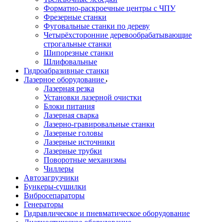
Форматно-раскроечные центры с ЧПУ
Фрезерные станки
Фуговальные станки по дереву
Четырёхсторонние деревообрабатывающие
строгальные станки
Шипорезные станки
Шлифовальные
Гидроабразивные станки
Лазерное оборудование
Лазерная резка
Установки лазерной очистки
Блоки питания
Лазерная сварка
Лазерно-гравировальные станки
Лазерные головы
Лазерные источники
Лазерные трубки
Поворотные механизмы
Чиллеры
Автозагрузчики
Бункеры-сушилки
Вибросепараторы
Генераторы
Гидравлическое и пневматическое оборудование