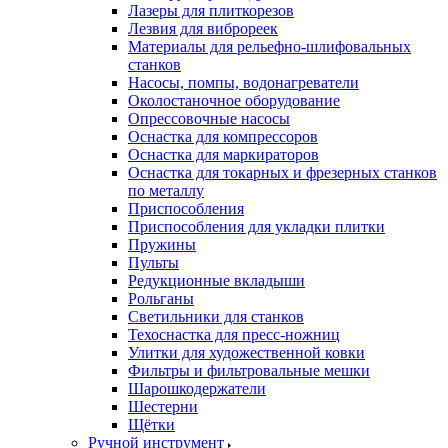
Лазеры для плиткорезов
Лезвия для виброреек
Материалы для рельефно-шлифовальных
станков
Насосы, помпы, водонагреватели
Околостаночное оборудование
Опрессовочные насосы
Оснастка для компрессоров
Оснастка для маркираторов
Оснастка для токарных и фрезерных станков
по металлу
Приспособления
Приспособления для укладки плитки
Пружины
Пульты
Редукционные вкладыши
Рольганы
Светильники для станков
Техоснастка для пресс-ножниц
Улитки для художественной ковки
Фильтры и фильтровальные мешки
Шарошкодержатели
Шестерни
Щётки
Ручной инструмент