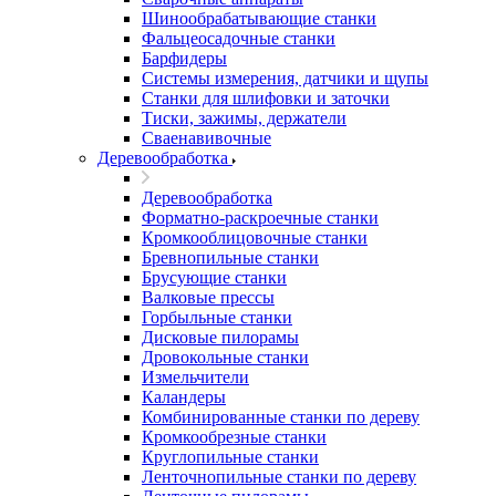
Шинообрабатывающие станки
Фальцеосадочные станки
Барфидеры
Системы измерения, датчики и щупы
Станки для шлифовки и заточки
Тиски, зажимы, держатели
Cваенавивочные
Деревообработка
Деревообработка
Форматно-раскроечные станки
Кромкооблицовочные станки
Бревнопильные станки
Брусующие станки
Валковые прессы
Горбыльные станки
Дисковые пилорамы
Дровокольные станки
Измельчители
Каландеры
Комбинированные станки по дереву
Кромкообрезные станки
Круглопильные станки
Ленточнопильные станки по дереву