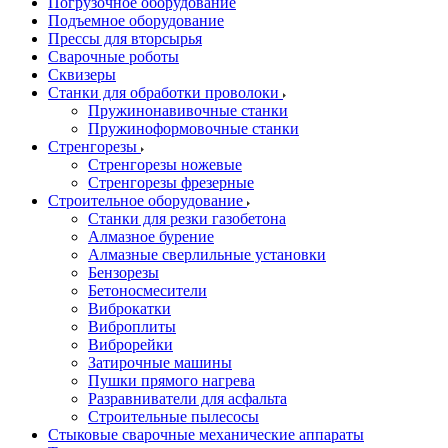
Погрузочное оборудование
Подъемное оборудование
Прессы для вторсырья
Сварочные роботы
Сквизеры
Станки для обработки проволоки
Пружинонавивочные станки
Пружиноформовочные станки
Стренгорезы
Стренгорезы ножевые
Стренгорезы фрезерные
Строительное оборудование
Станки для резки газобетона
Алмазное бурение
Алмазные сверлильные установки
Бензорезы
Бетоносмесители
Виброкатки
Виброплиты
Виброрейки
Затирочные машины
Пушки прямого нагрева
Разравниватели для асфальта
Строительные пылесосы
Стыковые сварочные механические аппараты