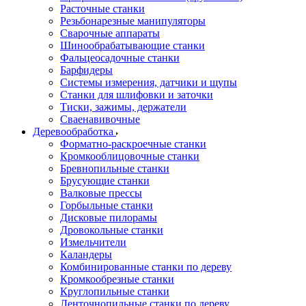
Расточные станки
Резьбонарезные манипуляторы
Сварочные аппараты
Шинообрабатывающие станки
Фальцеосадочные станки
Барфидеры
Системы измерения, датчики и щупы
Станки для шлифовки и заточки
Тиски, зажимы, держатели
Cваенавивочные
Деревообработка
Форматно-раскроечные станки
Кромкооблицовочные станки
Бревнопильные станки
Брусующие станки
Валковые прессы
Горбыльные станки
Дисковые пилорамы
Дровокольные станки
Измельчители
Каландеры
Комбинированные станки по дереву
Кромкообрезные станки
Круглопильные станки
Ленточнопильные станки по дереву