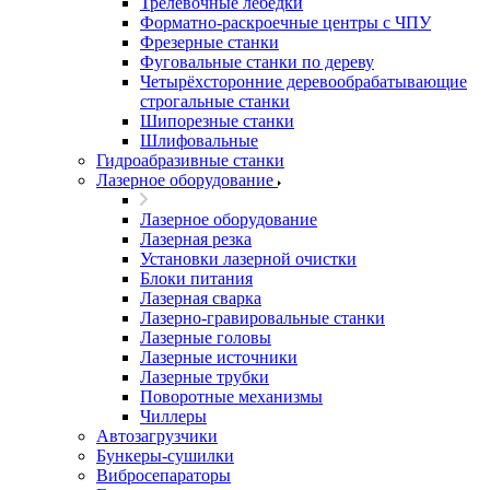
Трелевочные лебёдки
Форматно-раскроечные центры с ЧПУ
Фрезерные станки
Фуговальные станки по дереву
Четырёхсторонние деревообрабатывающие
строгальные станки
Шипорезные станки
Шлифовальные
Гидроабразивные станки
Лазерное оборудование
Лазерное оборудование
Лазерная резка
Установки лазерной очистки
Блоки питания
Лазерная сварка
Лазерно-гравировальные станки
Лазерные головы
Лазерные источники
Лазерные трубки
Поворотные механизмы
Чиллеры
Автозагрузчики
Бункеры-сушилки
Вибросепараторы