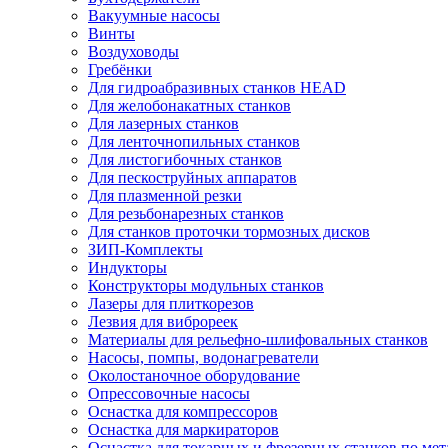
Вакуумные насосы
Винты
Воздуховоды
Гребёнки
Для гидроабразивных станков HEAD
Для желобонакатных станков
Для лазерных станков
Для ленточнопильных станков
Для листогибочных станков
Для пескоструйных аппаратов
Для плазменной резки
Для резьбонарезных станков
Для станков проточки тормозных дисков
ЗИП-Комплекты
Индукторы
Конструкторы модульных станков
Лазеры для плиткорезов
Лезвия для виброреек
Материалы для рельефно-шлифовальных станков
Насосы, помпы, водонагреватели
Околостаночное оборудование
Опрессовочные насосы
Оснастка для компрессоров
Оснастка для маркираторов
Оснастка для токарных и фрезерных станков по мет