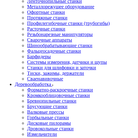
Ленточнопильные станки
Металлорежущее оборудование
Офортные станки
Протяжные станки
Профилегибочные станки (трубогибы)
Расточные станки
Резьбонарезные манипуляторы
Сварочные аппараты
Шинообрабатывающие станки
Фальцеосадочные станки
Барфидеры
Системы измерения, датчики и щупы
Станки для шлифовки и заточки
Тиски, зажимы, держатели
Cваенавивочные
Деревообработка
Форматно-раскроечные станки
Кромкооблицовочные станки
Бревнопильные станки
Брусующие станки
Валковые прессы
Горбыльные станки
Дисковые пилорамы
Дровокольные станки
Измельчители