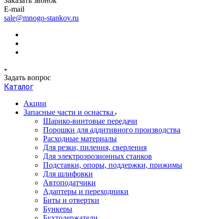
Заказать звонок
E-mail
sale@mnogo-stankov.ru
Задать вопрос
Каталог
Акции
Запасные части и оснастка
Шарико-винтовые передачи
Порошки для аддитивного производства
Расходные материалы
Для резки, пиления, сверления
Для электроэрозионных станков
Подставки, опоры, поддержки, прижимы
Для шлифовки
Автоподатчики
Адаптеры и переходники
Биты и отвертки
Бункеры
Бухтодержатели