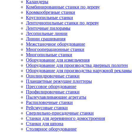
Каландеры
Комбинированные станки по дереву
Кромкообрезные станки
Круглопильные станки
Ленточнопильные станки по дереву
Ленточные пилорамы
Лесопильные линии
Линии сращивания
Межстаночное оборудование
Многооперационные станки
Многопильные станки
Оборудование для измельчения
Оборудование для производства дверных полотен
Оборудование для производства наружной рекламы
Оцилиндровочные станки
Планшетные режущие плоттеры
Прессовое оборудование
Профилировочные станки
Пылеулавливающие агрегаты
Распиловочные станки
Рейсмусовые станки
Сверлильно-присадочные станки
Станки для деревянного домостроения
Станки для шпона
Столярное оборудование