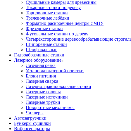
Сушильные камеры для древесины
Токарные станки по дереву
Торцовочные станки
Трелевочные лебёдки
Форматно-раскроечные центры с ЧПУ
Фрезерные станки
Фуговальные станки по дереву
Четырёхсторонние деревообрабатывающие строгал
Шипорезные станки
Шлифовальные
Гидроабразивные станки
Лазерное оборудование
Лазерная резка
Установки лазерной очистки
Блоки питания
Лазерная сварка
Лазерно-гравировальные станки
Лазерные головы
Лазерные источники
Лазерные трубки
Поворотные механизмы
Чиллеры
Автозагрузчики
Бункеры-сушилки
Вибросепараторы