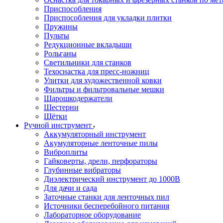
Приспособления
Приспособления для укладки плитки
Пружины
Пульты
Редукционные вкладыши
Рольганы
Светильники для станков
Техоснастка для пресс-ножниц
Улитки для художественной ковки
Фильтры и фильтровальные мешки
Шарошкодержатели
Шестерни
Щётки
Ручной инструмент
Аккумуляторный инструмент
Акумуляторные ленточные пилы
Виброплиты
Гайковерты, дрели, перфораторы
Глубинные вибраторы
Диэлектрический инструмент до 1000В
Для дачи и сада
Заточные станки для ленточных пил
Источники бесперебойного питания
Лабораторное оборудование