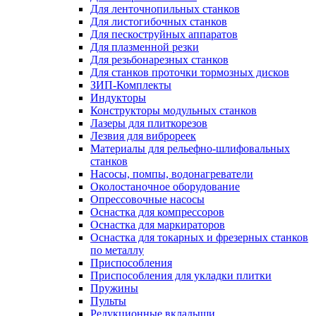
Для ленточнопильных станков
Для листогибочных станков
Для пескоструйных аппаратов
Для плазменной резки
Для резьбонарезных станков
Для станков проточки тормозных дисков
ЗИП-Комплекты
Индукторы
Конструкторы модульных станков
Лазеры для плиткорезов
Лезвия для виброреек
Материалы для рельефно-шлифовальных
станков
Насосы, помпы, водонагреватели
Околостаночное оборудование
Опрессовочные насосы
Оснастка для компрессоров
Оснастка для маркираторов
Оснастка для токарных и фрезерных станков
по металлу
Приспособления
Приспособления для укладки плитки
Пружины
Пульты
Редукционные вкладыши