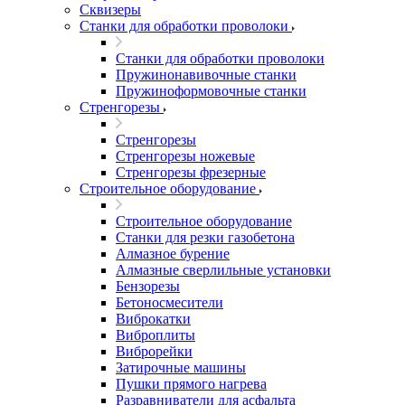
Сквизеры
Станки для обработки проволоки
Станки для обработки проволоки
Пружинонавивочные станки
Пружиноформовочные станки
Стренгорезы
Стренгорезы
Стренгорезы ножевые
Стренгорезы фрезерные
Строительное оборудование
Строительное оборудование
Станки для резки газобетона
Алмазное бурение
Алмазные сверлильные установки
Бензорезы
Бетоносмесители
Виброкатки
Виброплиты
Виброрейки
Затирочные машины
Пушки прямого нагрева
Разравниватели для асфальта