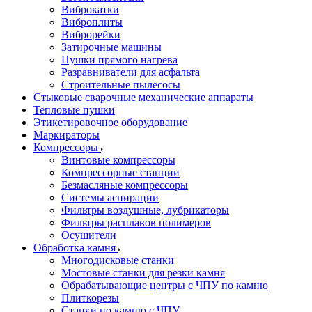
Виброкатки
Виброплиты
Виброрейки
Затирочные машины
Пушки прямого нагрева
Разравниватели для асфальта
Строительные пылесосы
Стыковые сварочные механические аппараты
Тепловые пушки
Этикетировочное оборудование
Маркираторы
Компрессоры
Винтовые компрессоры
Компрессорные станции
Безмасляные компрессоры
Системы аспирации
Фильтры воздушные, лубрикаторы
Фильтры расплавов полимеров
Осушители
Обработка камня
Многодисковые станки
Мостовые станки для резки камня
Обрабатывающие центры с ЧПУ по камню
Плиткорезы
Станки по камню с ЧПУ