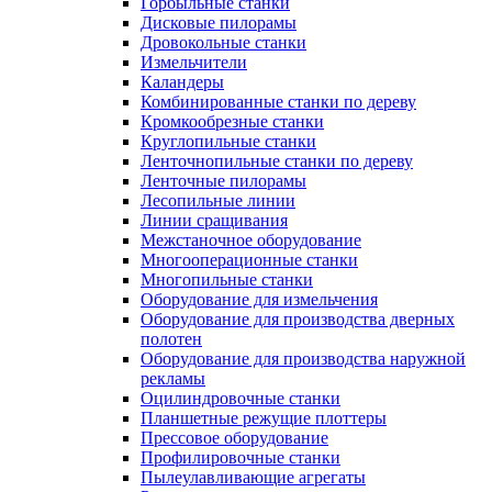
Горбыльные станки
Дисковые пилорамы
Дровокольные станки
Измельчители
Каландеры
Комбинированные станки по дереву
Кромкообрезные станки
Круглопильные станки
Ленточнопильные станки по дереву
Ленточные пилорамы
Лесопильные линии
Линии сращивания
Межстаночное оборудование
Многооперационные станки
Многопильные станки
Оборудование для измельчения
Оборудование для производства дверных
полотен
Оборудование для производства наружной
рекламы
Оцилиндровочные станки
Планшетные режущие плоттеры
Прессовое оборудование
Профилировочные станки
Пылеулавливающие агрегаты