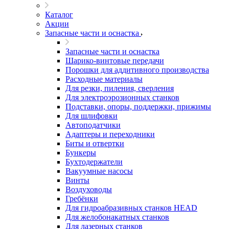
Каталог
Акции
Запасные части и оснастка
Запасные части и оснастка
Шарико-винтовые передачи
Порошки для аддитивного производства
Расходные материалы
Для резки, пиления, сверления
Для электроэрозионных станков
Подставки, опоры, поддержки, прижимы
Для шлифовки
Автоподатчики
Адаптеры и переходники
Биты и отвертки
Бункеры
Бухтодержатели
Вакуумные насосы
Винты
Воздуховоды
Гребёнки
Для гидроабразивных станков HEAD
Для желобонакатных станков
Для лазерных станков