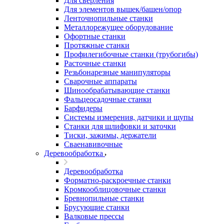
Для сверления
Для элементов вышек/башен/опор
Ленточнопильные станки
Металлорежущее оборудование
Офортные станки
Протяжные станки
Профилегибочные станки (трубогибы)
Расточные станки
Резьбонарезные манипуляторы
Сварочные аппараты
Шинообрабатывающие станки
Фальцеосадочные станки
Барфидеры
Системы измерения, датчики и щупы
Станки для шлифовки и заточки
Тиски, зажимы, держатели
Cваенавивочные
Деревообработка
Деревообработка
Форматно-раскроечные станки
Кромкооблицовочные станки
Бревнопильные станки
Брусующие станки
Валковые прессы