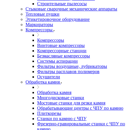
Строительные пылесосы
Стыковые сварочные механические аппараты
Тепловые пушки
Этикетировочное оборудование
Маркираторы
Компрессоры
Компрессоры
Винтовые компрессоры
Компрессорные станции
Безмасляные компрессоры
Системы аспирации
Фильтры воздушные, лубрикаторы
Фильтры расплавов полимеров
Осушители
Обработка камня
Обработка камня
Многодисковые станки
Мостовые станки для резки камня
Обрабатывающие центры с ЧПУ по камню
Плиткорезы
Станки по камню с ЧПУ
Фрезерно-гравировальные станки с ЧПУ по
камню