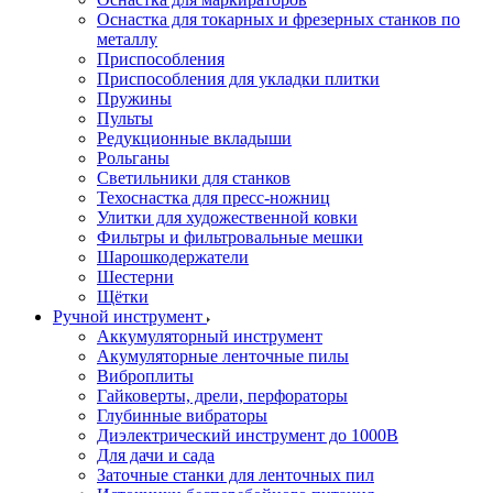
Оснастка для токарных и фрезерных станков по
металлу
Приспособления
Приспособления для укладки плитки
Пружины
Пульты
Редукционные вкладыши
Рольганы
Светильники для станков
Техоснастка для пресс-ножниц
Улитки для художественной ковки
Фильтры и фильтровальные мешки
Шарошкодержатели
Шестерни
Щётки
Ручной инструмент
Аккумуляторный инструмент
Акумуляторные ленточные пилы
Виброплиты
Гайковерты, дрели, перфораторы
Глубинные вибраторы
Диэлектрический инструмент до 1000В
Для дачи и сада
Заточные станки для ленточных пил