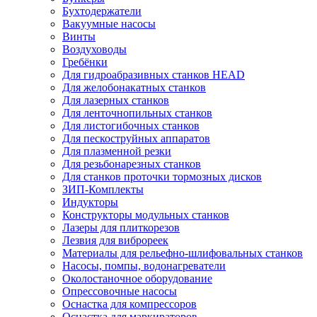
Бухтодержатели
Вакуумные насосы
Винты
Воздуховоды
Гребёнки
Для гидроабразивных станков HEAD
Для желобонакатных станков
Для лазерных станков
Для ленточнопильных станков
Для листогибочных станков
Для пескоструйных аппаратов
Для плазменной резки
Для резьбонарезных станков
Для станков проточки тормозных дисков
ЗИП-Комплекты
Индукторы
Конструкторы модульных станков
Лазеры для плиткорезов
Лезвия для виброреек
Материалы для рельефно-шлифовальных станков
Насосы, помпы, водонагреватели
Околостаночное оборудование
Опрессовочные насосы
Оснастка для компрессоров
Оснастка для маркираторов