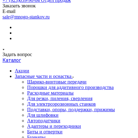
+7 (923)039-90-64
Отдел продаж
Заказать звонок
E-mail
sale@mnogo-stankov.ru
Задать вопрос
Каталог
Акции
Запасные части и оснастка
Шарико-винтовые передачи
Порошки для аддитивного производства
Расходные материалы
Для резки, пиления, сверления
Для электроэрозионных станков
Подставки, опоры, поддержки, прижимы
Для шлифовки
Автоподатчики
Адаптеры и переходники
Биты и отвертки
Бункеры