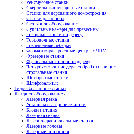
Рейсмусовые станки
Сверлильно-присадочные станки
Станки для деревянного домостроения
Станки для шпона
Столярное оборудование
Сушильные камеры для древесины
Токарные станки по дереву
Торцовочные станки
Трелевочные лебёдки
Форматно-раскроечные центры с ЧПУ
Фрезерные станки
Фуговальные станки по дереву
Четырёхсторонние деревообрабатывающие
строгальные станки
Шипорезные станки
Шлифовальные
Гидроабразивные станки
Лазерное оборудование
Лазерная резка
Установки лазерной очистки
Блоки питания
Лазерная сварка
Лазерно-гравировальные станки
Лазерные головы
Лазерные источники