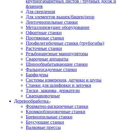
крупногабаритных листов / трубных досок и
фланцев
Для сверления
Для элементов вышек/башен/опор
Ленточнопильные станки
Металлорежущее оборудование
Офортные станки
Протяжные станки
Профилегибочные станки (трубогибы)
Расточные станки
Резьбонарезные манипуляторы
Сварочные аппараты
Шинообрабатывающие станки
Фальцеосадочные станки
Барфидеры
Системы измерения, датчики и щупы
Станки для шлифовки и заточки
Тиски, зажимы, держатели
Cваенавивочные
Деревообработка
Форматно-раскроечные станки
Кромкооблицовочные станки
Бревнопильные станки
Брусующие станки
Валковые прессы