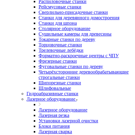
Распиловочные станки
Рейсмусовые станки
Сверлильно-присадочные станки
Станки для деревянного домостроения
Станки для шпона
Столярное оборудование
Сушильные камеры для древесины
Токарные станки по дереву
Торцовочные станки
Трелевочные лебёдки
Форматно-раскроечные центры с ЧПУ
Фрезерные станки
Фуговальные станки по дереву
Четырёхсторонние деревообрабатывающие
строгальные станки
Шипорезные станки
Шлифовальные
Гидроабразивные станки
Лазерное оборудование
Лазерное оборудование
Лазерная резка
Установки лазерной очистки
Блоки питания
Лазерная сварка