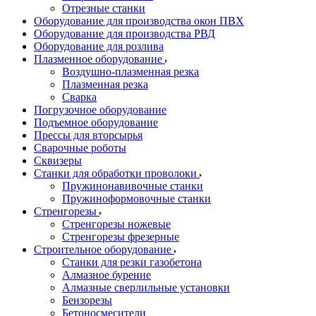
Отрезные станки
Оборудование для производства окон ПВХ
Оборудование для производства РВД
Оборудование для розлива
Плазменное оборудование
Воздушно-плазменная резка
Плазменная резка
Сварка
Погрузочное оборудование
Подъемное оборудование
Прессы для вторсырья
Сварочные роботы
Сквизеры
Станки для обработки проволоки
Пружинонавивочные станки
Пружиноформовочные станки
Стренгорезы
Стренгорезы ножевые
Стренгорезы фрезерные
Строительное оборудование
Станки для резки газобетона
Алмазное бурение
Алмазные сверлильные установки
Бензорезы
Бетоносмесители