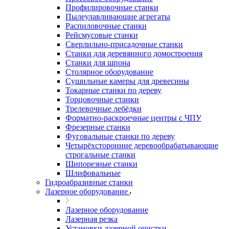
Профилировочные станки
Пылеулавливающие агрегаты
Распиловочные станки
Рейсмусовые станки
Сверлильно-присадочные станки
Станки для деревянного домостроения
Станки для шпона
Столярное оборудование
Сушильные камеры для древесины
Токарные станки по дереву
Торцовочные станки
Трелевочные лебёдки
Форматно-раскроечные центры с ЧПУ
Фрезерные станки
Фуговальные станки по дереву
Четырёхсторонние деревообрабатывающие
строгальные станки
Шипорезные станки
Шлифовальные
Гидроабразивные станки
Лазерное оборудование
Лазерное оборудование
Лазерная резка
Установки лазерной очистки