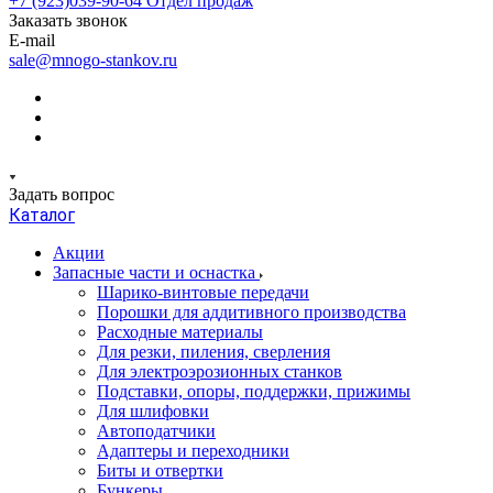
+7 (923)039-90-64
Отдел продаж
Заказать звонок
E-mail
sale@mnogo-stankov.ru
Задать вопрос
Каталог
Акции
Запасные части и оснастка
Шарико-винтовые передачи
Порошки для аддитивного производства
Расходные материалы
Для резки, пиления, сверления
Для электроэрозионных станков
Подставки, опоры, поддержки, прижимы
Для шлифовки
Автоподатчики
Адаптеры и переходники
Биты и отвертки
Бункеры