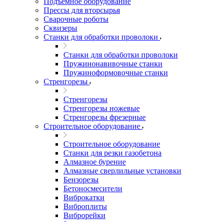
Подъемное оборудование
Прессы для вторсырья
Сварочные роботы
Сквизеры
Станки для обработки проволоки
Станки для обработки проволоки
Пружинонавивочные станки
Пружиноформовочные станки
Стренгорезы
Стренгорезы
Стренгорезы ножевые
Стренгорезы фрезерные
Строительное оборудование
Строительное оборудование
Станки для резки газобетона
Алмазное бурение
Алмазные сверлильные установки
Бензорезы
Бетоносмесители
Виброкатки
Виброплиты
Виброрейки