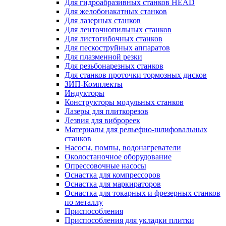
Для гидроабразивных станков HEAD
Для желобонакатных станков
Для лазерных станков
Для ленточнопильных станков
Для листогибочных станков
Для пескоструйных аппаратов
Для плазменной резки
Для резьбонарезных станков
Для станков проточки тормозных дисков
ЗИП-Комплекты
Индукторы
Конструкторы модульных станков
Лазеры для плиткорезов
Лезвия для виброреек
Материалы для рельефно-шлифовальных
станков
Насосы, помпы, водонагреватели
Околостаночное оборудование
Опрессовочные насосы
Оснастка для компрессоров
Оснастка для маркираторов
Оснастка для токарных и фрезерных станков
по металлу
Приспособления
Приспособления для укладки плитки