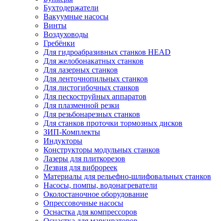
Бухтодержатели
Вакуумные насосы
Винты
Воздуховоды
Гребёнки
Для гидроабразивных станков HEAD
Для желобонакатных станков
Для лазерных станков
Для ленточнопильных станков
Для листогибочных станков
Для пескоструйных аппаратов
Для плазменной резки
Для резьбонарезных станков
Для станков проточки тормозных дисков
ЗИП-Комплекты
Индукторы
Конструкторы модульных станков
Лазеры для плиткорезов
Лезвия для виброреек
Материалы для рельефно-шлифовальных станков
Насосы, помпы, водонагреватели
Околостаночное оборудование
Опрессовочные насосы
Оснастка для компрессоров
Оснастка для маркираторов