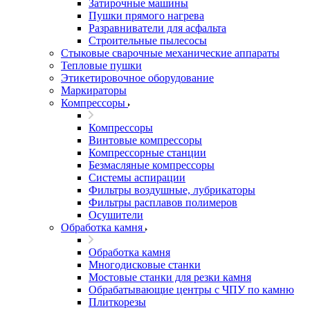
Затирочные машины
Пушки прямого нагрева
Разравниватели для асфальта
Строительные пылесосы
Стыковые сварочные механические аппараты
Тепловые пушки
Этикетировочное оборудование
Маркираторы
Компрессоры
Компрессоры
Винтовые компрессоры
Компрессорные станции
Безмасляные компрессоры
Системы аспирации
Фильтры воздушные, лубрикаторы
Фильтры расплавов полимеров
Осушители
Обработка камня
Обработка камня
Многодисковые станки
Мостовые станки для резки камня
Обрабатывающие центры с ЧПУ по камню
Плиткорезы