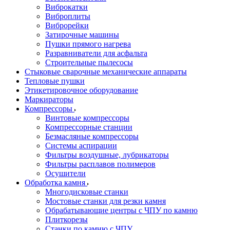
Виброкатки
Виброплиты
Виброрейки
Затирочные машины
Пушки прямого нагрева
Разравниватели для асфальта
Строительные пылесосы
Стыковые сварочные механические аппараты
Тепловые пушки
Этикетировочное оборудование
Маркираторы
Компрессоры
Винтовые компрессоры
Компрессорные станции
Безмасляные компрессоры
Системы аспирации
Фильтры воздушные, лубрикаторы
Фильтры расплавов полимеров
Осушители
Обработка камня
Многодисковые станки
Мостовые станки для резки камня
Обрабатывающие центры с ЧПУ по камню
Плиткорезы
Станки по камню с ЧПУ