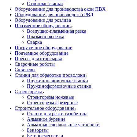
Отрезные станки
Оборудование для производства окон ПВХ
Оборудование для производства РВД
Оборудование для розлива
Плазменное оборудование
Воздушно-плазменная резка
Плазменная резка
Сварка
Погрузочное оборудование
Подъемное оборудование
Прессы для вторсырья
Сварочные роботы
Сквизеры
Станки для обработки проволоки
Пружинонавивочные станки
Пружиноформовочные станки
Стренгорезы
Стренгорезы ножевые
Стренгорезы фрезерные
Строительное оборудование
Станки для резки газобетона
Алмазное бурение
Алмазные сверлильные установки
Бензорезы
Бетоносмесители