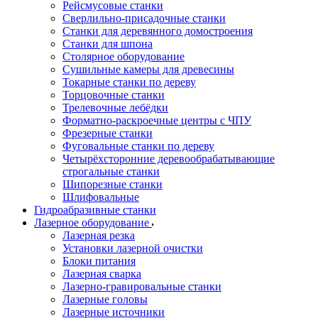
Рейсмусовые станки
Сверлильно-присадочные станки
Станки для деревянного домостроения
Станки для шпона
Столярное оборудование
Сушильные камеры для древесины
Токарные станки по дереву
Торцовочные станки
Трелевочные лебёдки
Форматно-раскроечные центры с ЧПУ
Фрезерные станки
Фуговальные станки по дереву
Четырёхсторонние деревообрабатывающие
строгальные станки
Шипорезные станки
Шлифовальные
Гидроабразивные станки
Лазерное оборудование
Лазерная резка
Установки лазерной очистки
Блоки питания
Лазерная сварка
Лазерно-гравировальные станки
Лазерные головы
Лазерные источники