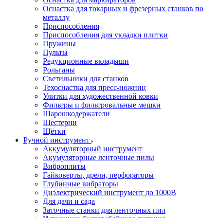
Оснастка для токарных и фрезерных станков по
металлу
Приспособления
Приспособления для укладки плитки
Пружины
Пульты
Редукционные вкладыши
Рольганы
Светильники для станков
Техоснастка для пресс-ножниц
Улитки для художественной ковки
Фильтры и фильтровальные мешки
Шарошкодержатели
Шестерни
Щётки
Ручной инструмент
Аккумуляторный инструмент
Акумуляторные ленточные пилы
Виброплиты
Гайковерты, дрели, перфораторы
Глубинные вибраторы
Диэлектрический инструмент до 1000В
Для дачи и сада
Заточные станки для ленточных пил