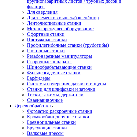
крупногабаритных листов / трубных досок и
фланцев
Для сверления
Для элементов вышек/башен/опор
Ленточнопильные станки
Металлорежущее оборудование
Офортные станки
Протяжные станки
Профилегибочные станки (трубогибы)
Расточные станки
Резьбонарезные манипуляторы
Сварочные аппараты
Шинообрабатывающие станки
Фальцеосадочные станки
Барфидеры
Системы измерения, датчики и щупы
Станки для шлифовки и заточки
Тиски, зажимы, держатели
Cваенавивочные
Деревообработка
Форматно-раскроечные станки
Кромкооблицовочные станки
Бревнопильные станки
Брусующие станки
Валковые прессы