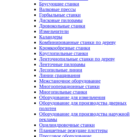
Брусующие станки
Валковые прессы
Горбыльные станки
Дисковые пилорамы
Дровокольные станки
Измельчители
Каландеры
Комбинированные станки по дереву
Кромкообрезные станки
Круглопильные станки
Ленточнопильные станки по дереву
Ленточные пилорамы
Лесопильные линии
Линии сращивания
Межстаночное оборудование
Многооперационные станки
Многопильные станки
Оборудование для измельчения
Оборудование для производства дверных
полотен
Оборудование для производства наружной
рекламы
Оцилиндровочные станки
Планшетные режущие плоттеры
Прессовое оборудование