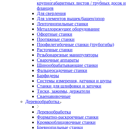
крупногабаритных листов / трубных досок и
фланцев
Для сверления
Для элементов вышек/башен/опор
Ленточнопильные станки
Металлорежущее оборудование
Офортные станки
Протяжные станки
Профилегибочные станки (трубогибы)
Расточные станки
Резьбонарезные манипуляторы
Сварочные аппараты
Шинообрабатывающие станки
Фальцеосадочные станки
Барфидеры
Системы измерения, датчики и щупы
Станки для шлифовки и заточки
Тиски, зажимы, держатели
Cваенавивочные
Деревообработка
Деревообработка
Форматно-раскроечные станки
Кромкооблицовочные станки
Бревнопильные станки