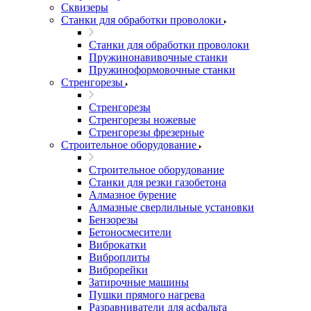
Сквизеры
Станки для обработки проволоки
Станки для обработки проволоки
Пружинонавивочные станки
Пружиноформовочные станки
Стренгорезы
Стренгорезы
Стренгорезы ножевые
Стренгорезы фрезерные
Строительное оборудование
Строительное оборудование
Станки для резки газобетона
Алмазное бурение
Алмазные сверлильные установки
Бензорезы
Бетоносмесители
Виброкатки
Виброплиты
Виброрейки
Затирочные машины
Пушки прямого нагрева
Разравниватели для асфальта