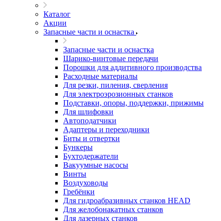
Каталог
Акции
Запасные части и оснастка
Запасные части и оснастка
Шарико-винтовые передачи
Порошки для аддитивного производства
Расходные материалы
Для резки, пиления, сверления
Для электроэрозионных станков
Подставки, опоры, поддержки, прижимы
Для шлифовки
Автоподатчики
Адаптеры и переходники
Биты и отвертки
Бункеры
Бухтодержатели
Вакуумные насосы
Винты
Воздуховоды
Гребёнки
Для гидроабразивных станков HEAD
Для желобонакатных станков
Для лазерных станков