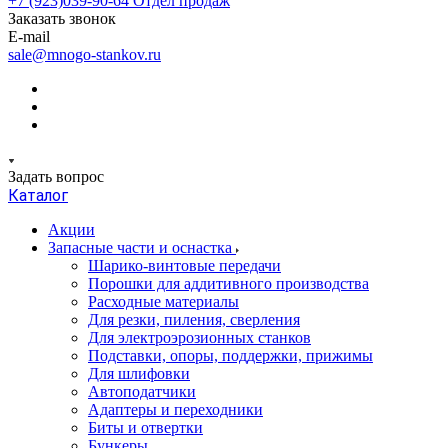
+7 (923)039-90-64
Отдел продаж
Заказать звонок
E-mail
sale@mnogo-stankov.ru
Задать вопрос
Каталог
Акции
Запасные части и оснастка
Шарико-винтовые передачи
Порошки для аддитивного производства
Расходные материалы
Для резки, пиления, сверления
Для электроэрозионных станков
Подставки, опоры, поддержки, прижимы
Для шлифовки
Автоподатчики
Адаптеры и переходники
Биты и отвертки
Бункеры