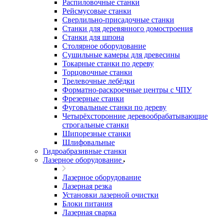
Распиловочные станки
Рейсмусовые станки
Сверлильно-присадочные станки
Станки для деревянного домостроения
Станки для шпона
Столярное оборудование
Сушильные камеры для древесины
Токарные станки по дереву
Торцовочные станки
Трелевочные лебёдки
Форматно-раскроечные центры с ЧПУ
Фрезерные станки
Фуговальные станки по дереву
Четырёхсторонние деревообрабатывающие
строгальные станки
Шипорезные станки
Шлифовальные
Гидроабразивные станки
Лазерное оборудование
Лазерное оборудование
Лазерная резка
Установки лазерной очистки
Блоки питания
Лазерная сварка