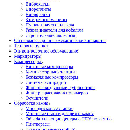
Виброкатки
Виброплиты
Виброрейки
Затирочные машины
Пушки прямого нагрева
Разравниватели для асфальта
Строительные пылесосы
Стыковые сварочные механические аппараты
Тепловые пушки
Этикетировочное оборудование
Маркираторы
Компрессоры
Винтовые компрессоры
Компрессорные станции
Безмасляные компрессоры
Системы аспирации
Фильтры воздушные, лубрикаторы
Фильтры расплавов полимеров
Осушители
Обработка камня
Многодисковые станки
Мостовые станки для резки камня
Обрабатывающие центры с ЧПУ по камню
Плиткорезы
Станки по камню с ЧПУ