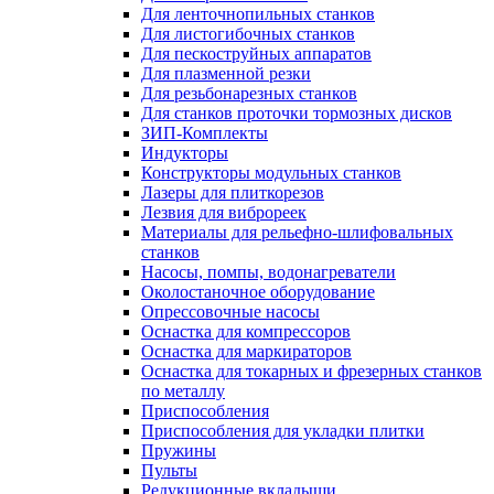
Для ленточнопильных станков
Для листогибочных станков
Для пескоструйных аппаратов
Для плазменной резки
Для резьбонарезных станков
Для станков проточки тормозных дисков
ЗИП-Комплекты
Индукторы
Конструкторы модульных станков
Лазеры для плиткорезов
Лезвия для виброреек
Материалы для рельефно-шлифовальных
станков
Насосы, помпы, водонагреватели
Околостаночное оборудование
Опрессовочные насосы
Оснастка для компрессоров
Оснастка для маркираторов
Оснастка для токарных и фрезерных станков
по металлу
Приспособления
Приспособления для укладки плитки
Пружины
Пульты
Редукционные вкладыши