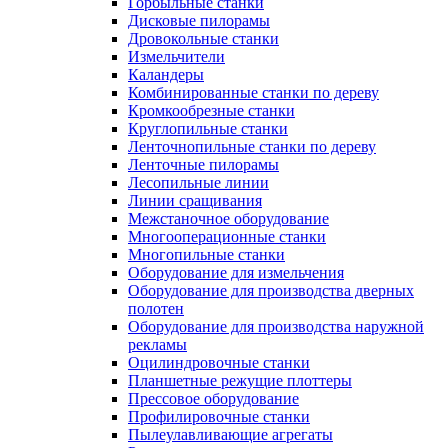
Горбыльные станки
Дисковые пилорамы
Дровокольные станки
Измельчители
Каландеры
Комбинированные станки по дереву
Кромкообрезные станки
Круглопильные станки
Ленточнопильные станки по дереву
Ленточные пилорамы
Лесопильные линии
Линии сращивания
Межстаночное оборудование
Многооперационные станки
Многопильные станки
Оборудование для измельчения
Оборудование для производства дверных
полотен
Оборудование для производства наружной
рекламы
Оцилиндровочные станки
Планшетные режущие плоттеры
Прессовое оборудование
Профилировочные станки
Пылеулавливающие агрегаты