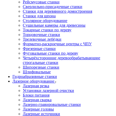
Рейсмусовые станки
Сверлильно-присадочные станки
Станки для деревянного домостроения
Станки для шпона
Столярное оборудование
Сушильные камеры для древесины
Токарные станки по дереву
Торцовочные станки
Трелевочные лебёдки
Форматно-раскроечные центры с ЧПУ
Фрезерные станки
Фуговальные станки по дереву
Четырёхсторонние деревообрабатывающие
строгальные станки
Шипорезные станки
Шлифовальные
Гидроабразивные станки
Лазерное оборудование
Лазерная резка
Установки лазерной очистки
Блоки питания
Лазерная сварка
Лазерно-гравировальные станки
Лазерные головы
Лазерные источники