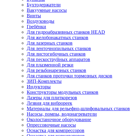
Бухтодержатели
Вакуумные насосы
Винты
Воздуховоды
Гребёнки
Для гидроабразивных станков HEAD
Для желобонакатных станков
Для лазерных станков
Для ленточнопильных станков
Для листогибочных станков
Для пескоструйных аппаратов
Для плазменной резки
Для резьбонарезных станков
Для станков проточки тормозных дисков
ЗИП-Комплекты
Индукторы
Конструкторы модульных станков
Лазеры для плиткорезов
Лезвия для виброреек
Материалы для рельефно-шлифовальных станков
Насосы, помпы, водонагреватели
Околостаночное оборудование
Опрессовочные насосы
Оснастка для компрессоров
Оснастка для маркираторов