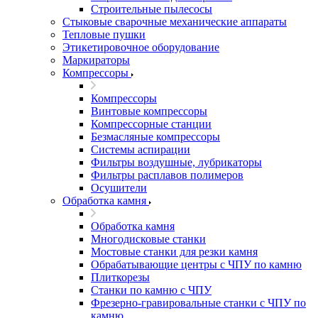
Строительные пылесосы
Стыковые сварочные механические аппараты
Тепловые пушки
Этикетировочное оборудование
Маркираторы
Компрессоры
Компрессоры
Винтовые компрессоры
Компрессорные станции
Безмасляные компрессоры
Системы аспирации
Фильтры воздушные, лубрикаторы
Фильтры расплавов полимеров
Осушители
Обработка камня
Обработка камня
Многодисковые станки
Мостовые станки для резки камня
Обрабатывающие центры с ЧПУ по камню
Плиткорезы
Станки по камню с ЧПУ
Фрезерно-гравировальные станки с ЧПУ по
камню