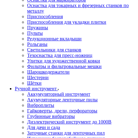
Оснастка для токарных и фрезерных станков по
металлу
Приспособления
Приспособления для укладки плитки
Пружины
Пульты
Редукционные вкладыши
Рольганы
Светильники для станков
Техоснастка для пресс-ножниц
Улитки для художественной ковки
Фильтры и фильтровальные мешки
Шарошкодержатели
Шестерни
Щётки
Ручной инструмент
Аккумуляторный инструмент
Акумуляторные ленточные пилы
Виброплиты
Гайковерты, дрели, перфораторы
Глубинные вибраторы
Диэлектрический инструмент до 1000В
Для дачи и сада
Заточные станки для ленточных пил