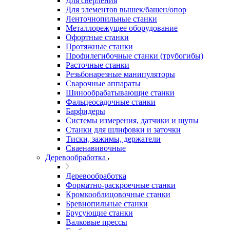
Для сверления
Для элементов вышек/башен/опор
Ленточнопильные станки
Металлорежущее оборудование
Офортные станки
Протяжные станки
Профилегибочные станки (трубогибы)
Расточные станки
Резьбонарезные манипуляторы
Сварочные аппараты
Шинообрабатывающие станки
Фальцеосадочные станки
Барфидеры
Системы измерения, датчики и щупы
Станки для шлифовки и заточки
Тиски, зажимы, держатели
Cваенавивочные
Деревообработка
Деревообработка
Форматно-раскроечные станки
Кромкооблицовочные станки
Бревнопильные станки
Брусующие станки
Валковые прессы