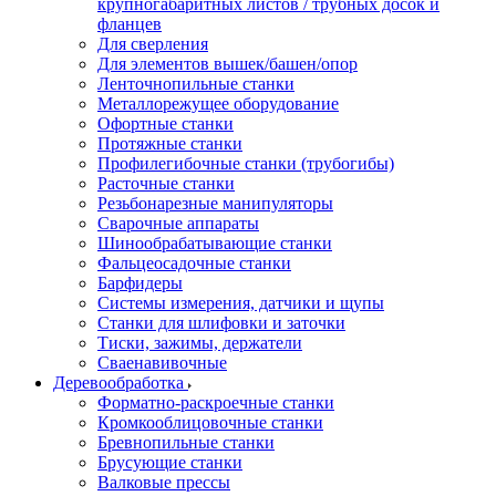
крупногабаритных листов / трубных досок и
фланцев
Для сверления
Для элементов вышек/башен/опор
Ленточнопильные станки
Металлорежущее оборудование
Офортные станки
Протяжные станки
Профилегибочные станки (трубогибы)
Расточные станки
Резьбонарезные манипуляторы
Сварочные аппараты
Шинообрабатывающие станки
Фальцеосадочные станки
Барфидеры
Системы измерения, датчики и щупы
Станки для шлифовки и заточки
Тиски, зажимы, держатели
Cваенавивочные
Деревообработка
Форматно-раскроечные станки
Кромкооблицовочные станки
Бревнопильные станки
Брусующие станки
Валковые прессы