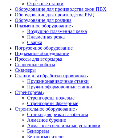
Отрезные станки
Оборудование для производства окон ПВХ
Оборудование для производства РВД
Оборудование для розлива
Плазменное оборудование
Воздушно-плазменная резка
Плазменная резка
Сварка
Погрузочное оборудование
Подъемное оборудование
Прессы для вторсырья
Сварочные роботы
Сквизеры
Станки для обработки проволоки
Пружинонавивочные станки
Пружиноформовочные станки
Стренгорезы
Стренгорезы ножевые
Стренгорезы фрезерные
Строительное оборудование
Станки для резки газобетона
Алмазное бурение
Алмазные сверлильные установки
Бензорезы
Бетоносмесители