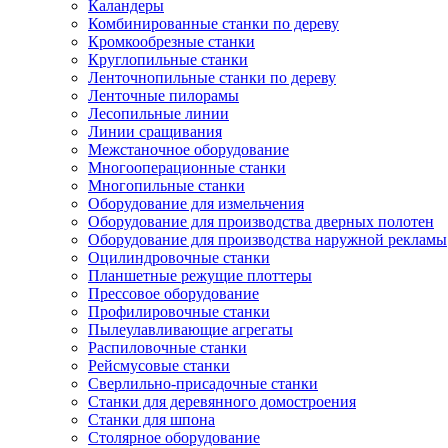
Каландеры
Комбинированные станки по дереву
Кромкообрезные станки
Круглопильные станки
Ленточнопильные станки по дереву
Ленточные пилорамы
Лесопильные линии
Линии сращивания
Межстаночное оборудование
Многооперационные станки
Многопильные станки
Оборудование для измельчения
Оборудование для производства дверных полотен
Оборудование для производства наружной рекламы
Оцилиндровочные станки
Планшетные режущие плоттеры
Прессовое оборудование
Профилировочные станки
Пылеулавливающие агрегаты
Распиловочные станки
Рейсмусовые станки
Сверлильно-присадочные станки
Станки для деревянного домостроения
Станки для шпона
Столярное оборудование