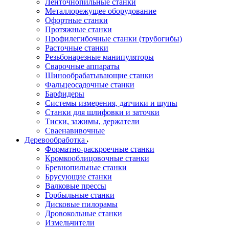
Ленточнопильные станки
Металлорежущее оборудование
Офортные станки
Протяжные станки
Профилегибочные станки (трубогибы)
Расточные станки
Резьбонарезные манипуляторы
Сварочные аппараты
Шинообрабатывающие станки
Фальцеосадочные станки
Барфидеры
Системы измерения, датчики и щупы
Станки для шлифовки и заточки
Тиски, зажимы, держатели
Cваенавивочные
Деревообработка
Форматно-раскроечные станки
Кромкооблицовочные станки
Бревнопильные станки
Брусующие станки
Валковые прессы
Горбыльные станки
Дисковые пилорамы
Дровокольные станки
Измельчители