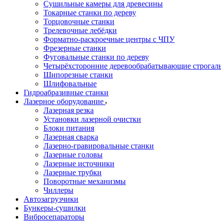
Сушильные камеры для древесины
Токарные станки по дереву
Торцовочные станки
Трелевочные лебёдки
Форматно-раскроечные центры с ЧПУ
Фрезерные станки
Фуговальные станки по дереву
Четырёхсторонние деревообрабатывающие строгал
Шипорезные станки
Шлифовальные
Гидроабразивные станки
Лазерное оборудование
Лазерная резка
Установки лазерной очистки
Блоки питания
Лазерная сварка
Лазерно-гравировальные станки
Лазерные головы
Лазерные источники
Лазерные трубки
Поворотные механизмы
Чиллеры
Автозагрузчики
Бункеры-сушилки
Вибросепараторы