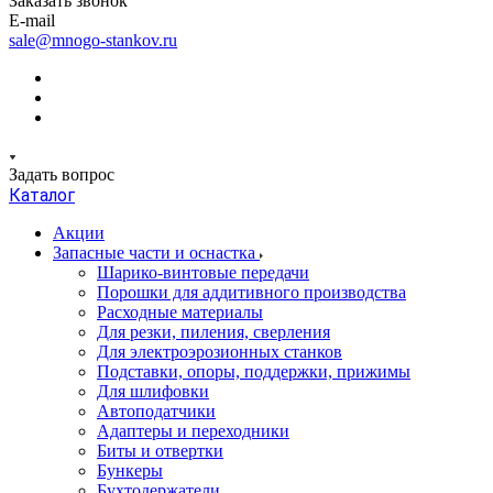
Заказать звонок
E-mail
sale@mnogo-stankov.ru
Задать вопрос
Каталог
Акции
Запасные части и оснастка
Шарико-винтовые передачи
Порошки для аддитивного производства
Расходные материалы
Для резки, пиления, сверления
Для электроэрозионных станков
Подставки, опоры, поддержки, прижимы
Для шлифовки
Автоподатчики
Адаптеры и переходники
Биты и отвертки
Бункеры
Бухтодержатели