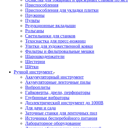
Приспособления
Приспособления для укладки плитки
Пружины
Пульты
Редукционные вкладыши
Рольганы
Светильники для станков
Техоснастка для пресс-ножниц
Улитки для художественной ковки
Фильтры и фильтровальные мешки
Шарошкодержатели
Шестерни
Щётки
Ручной инструмент
Аккумуляторный инструмент
Акумуляторные ленточные пилы
Виброплиты
Гайковерты, дрели, перфораторы
Глубинные вибраторы
Диэлектрический инструмент до 1000В
Для дачи и сада
Заточные станки для ленточных пил
Источники бесперебойного питания
Лабораторное оборудование