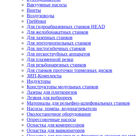
Вакуумные насосы
Винты
Воздуховоды
Гребёнки
Для гидроабразивных станков HEAD
Для желобонакатных станков
Для лазерных станков
Для ленточнопильных станков
Для листогибочных станков
Для пескоструйных аппаратов
Для плазменной резки
Для резьбонарезных станков
Для станков проточки тормозных дисков
ЗИП-Комплекты
Индукторы
Конструкторы модульных станков
Лазеры для плиткорезов
Лезвия для виброреек
Материалы для рельефно-шлифовальных станков
Насосы, помпы, водонагреватели
Околостаночное оборудование
Опрессовочные насосы
Оснастка для компрессоров
Оснастка для маркираторов
Оснастка для токарных и фрезерных станков по мет