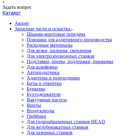
Задать вопрос
Каталог
Акции
Запасные части и оснастка
Шарико-винтовые передачи
Порошки для аддитивного производства
Расходные материалы
Для резки, пиления, сверления
Для электроэрозионных станков
Подставки, опоры, поддержки, прижимы
Для шлифовки
Автоподатчики
Адаптеры и переходники
Биты и отвертки
Бункеры
Бухтодержатели
Вакуумные насосы
Винты
Воздуховоды
Гребёнки
Для гидроабразивных станков HEAD
Для желобонакатных станков
Для лазерных станков