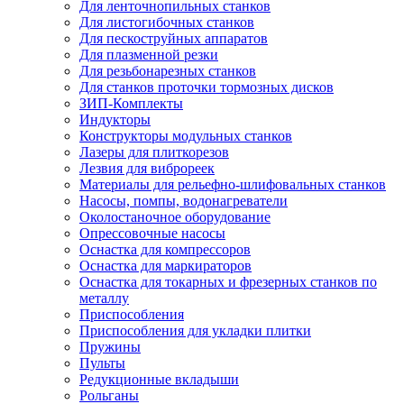
Для ленточнопильных станков
Для листогибочных станков
Для пескоструйных аппаратов
Для плазменной резки
Для резьбонарезных станков
Для станков проточки тормозных дисков
ЗИП-Комплекты
Индукторы
Конструкторы модульных станков
Лазеры для плиткорезов
Лезвия для виброреек
Материалы для рельефно-шлифовальных станков
Насосы, помпы, водонагреватели
Околостаночное оборудование
Опрессовочные насосы
Оснастка для компрессоров
Оснастка для маркираторов
Оснастка для токарных и фрезерных станков по
металлу
Приспособления
Приспособления для укладки плитки
Пружины
Пульты
Редукционные вкладыши
Рольганы