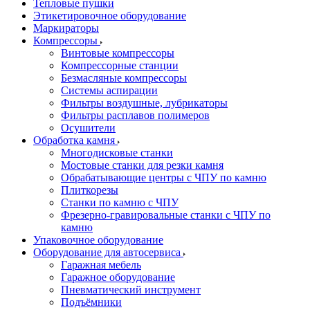
Тепловые пушки
Этикетировочное оборудование
Маркираторы
Компрессоры
Винтовые компрессоры
Компрессорные станции
Безмасляные компрессоры
Системы аспирации
Фильтры воздушные, лубрикаторы
Фильтры расплавов полимеров
Осушители
Обработка камня
Многодисковые станки
Мостовые станки для резки камня
Обрабатывающие центры с ЧПУ по камню
Плиткорезы
Станки по камню с ЧПУ
Фрезерно-гравировальные станки с ЧПУ по
камню
Упаковочное оборудование
Оборудование для автосервиса
Гаражная мебель
Гаражное оборудование
Пневматический инструмент
Подъёмники