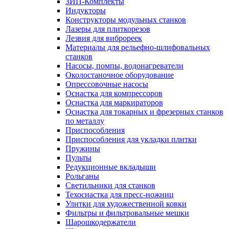
ЗИП-Комплекты
Индукторы
Конструкторы модульных станков
Лазеры для плиткорезов
Лезвия для виброреек
Материалы для рельефно-шлифовальных
станков
Насосы, помпы, водонагреватели
Околостаночное оборудование
Опрессовочные насосы
Оснастка для компрессоров
Оснастка для маркираторов
Оснастка для токарных и фрезерных станков
по металлу
Приспособления
Приспособления для укладки плитки
Пружины
Пульты
Редукционные вкладыши
Рольганы
Светильники для станков
Техоснастка для пресс-ножниц
Улитки для художественной ковки
Фильтры и фильтровальные мешки
Шарошкодержатели