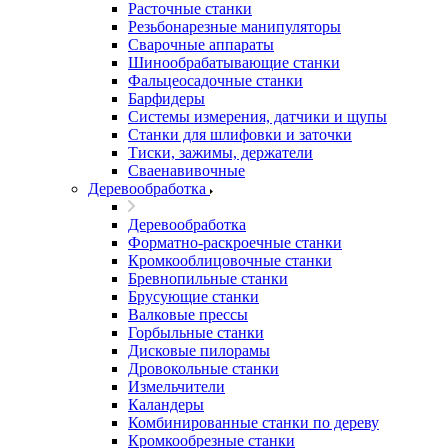
Расточные станки
Резьбонарезные манипуляторы
Сварочные аппараты
Шинообрабатывающие станки
Фальцеосадочные станки
Барфидеры
Системы измерения, датчики и щупы
Станки для шлифовки и заточки
Тиски, зажимы, держатели
Cваенавивочные
Деревообработка
Деревообработка
Форматно-раскроечные станки
Кромкооблицовочные станки
Бревнопильные станки
Брусующие станки
Валковые прессы
Горбыльные станки
Дисковые пилорамы
Дровокольные станки
Измельчители
Каландеры
Комбинированные станки по дереву
Кромкообрезные станки