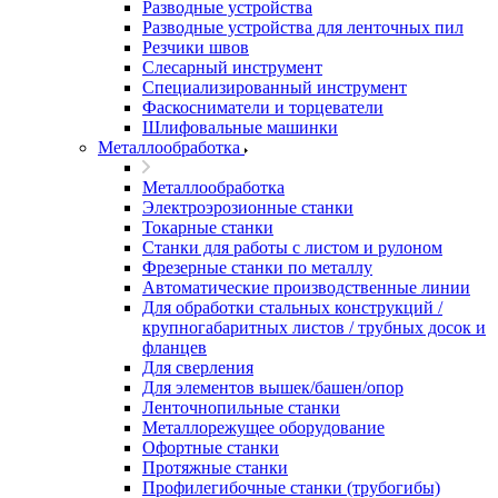
Разводные устройства
Разводные устройства для ленточных пил
Резчики швов
Слесарный инструмент
Специализированный инструмент
Фаскосниматели и торцеватели
Шлифовальные машинки
Металлообработка
Металлообработка
Электроэрозионные станки
Токарные станки
Станки для работы с листом и рулоном
Фрезерные станки по металлу
Автоматические производственные линии
Для обработки стальных конструкций /
крупногабаритных листов / трубных досок и
фланцев
Для сверления
Для элементов вышек/башен/опор
Ленточнопильные станки
Металлорежущее оборудование
Офортные станки
Протяжные станки
Профилегибочные станки (трубогибы)