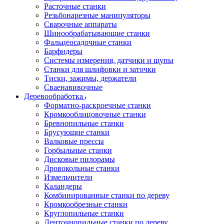
Расточные станки
Резьбонарезные манипуляторы
Сварочные аппараты
Шинообрабатывающие станки
Фальцеосадочные станки
Барфидеры
Системы измерения, датчики и щупы
Станки для шлифовки и заточки
Тиски, зажимы, держатели
Cваенавивочные
Деревообработка
Форматно-раскроечные станки
Кромкооблицовочные станки
Бревнопильные станки
Брусующие станки
Валковые прессы
Горбыльные станки
Дисковые пилорамы
Дровокольные станки
Измельчители
Каландеры
Комбинированные станки по дереву
Кромкообрезные станки
Круглопильные станки
Ленточнопильные станки по дереву