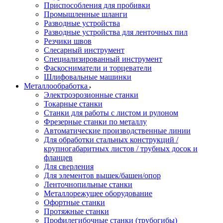
Приспособления для пробивки
Промышленные шланги
Разводные устройства
Разводные устройства для ленточных пил
Резчики швов
Слесарный инструмент
Специализированный инструмент
Фаскосниматели и торцеватели
Шлифовальные машинки
Металлообработка
Электроэрозионные станки
Токарные станки
Станки для работы с листом и рулоном
Фрезерные станки по металлу
Автоматические производственные линии
Для обработки стальных конструкций /
крупногабаритных листов / трубных досок и
фланцев
Для сверления
Для элементов вышек/башен/опор
Ленточнопильные станки
Металлорежущее оборудование
Офортные станки
Протяжные станки
Профилегибочные станки (трубогибы)