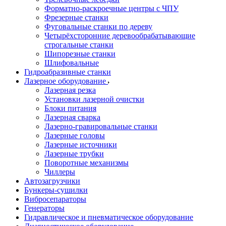
Форматно-раскроечные центры с ЧПУ
Фрезерные станки
Фуговальные станки по дереву
Четырёхсторонние деревообрабатывающие
строгальные станки
Шипорезные станки
Шлифовальные
Гидроабразивные станки
Лазерное оборудование
Лазерная резка
Установки лазерной очистки
Блоки питания
Лазерная сварка
Лазерно-гравировальные станки
Лазерные головы
Лазерные источники
Лазерные трубки
Поворотные механизмы
Чиллеры
Автозагрузчики
Бункеры-сушилки
Вибросепараторы
Генераторы
Гидравлическое и пневматическое оборудование