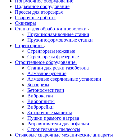
Погрузочное оборудование
Подъемное оборудование
Прессы для вторсырья
Сварочные роботы
Сквизеры
Станки для обработки проволоки
Пружинонавивочные станки
Пружиноформовочные станки
Стренгорезы
Стренгорезы ножевые
Стренгорезы фрезерные
Строительное оборудование
Станки для резки газобетона
Алмазное бурение
Алмазные сверлильные установки
Бензорезы
Бетоносмесители
Виброкатки
Виброплиты
Виброрейки
Затирочные машины
Пушки прямого нагрева
Разравниватели для асфальта
Строительные пылесосы
Стыковые сварочные механические аппараты