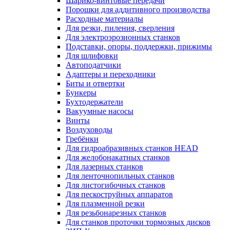
Шарико-винтовые передачи
Порошки для аддитивного производства
Расходные материалы
Для резки, пиления, сверления
Для электроэрозионных станков
Подставки, опоры, поддержки, прижимы
Для шлифовки
Автоподатчики
Адаптеры и переходники
Биты и отвертки
Бункеры
Бухтодержатели
Вакуумные насосы
Винты
Воздуховоды
Гребёнки
Для гидроабразивных станков HEAD
Для желобонакатных станков
Для лазерных станков
Для ленточнопильных станков
Для листогибочных станков
Для пескоструйных аппаратов
Для плазменной резки
Для резьбонарезных станков
Для станков проточки тормозных дисков