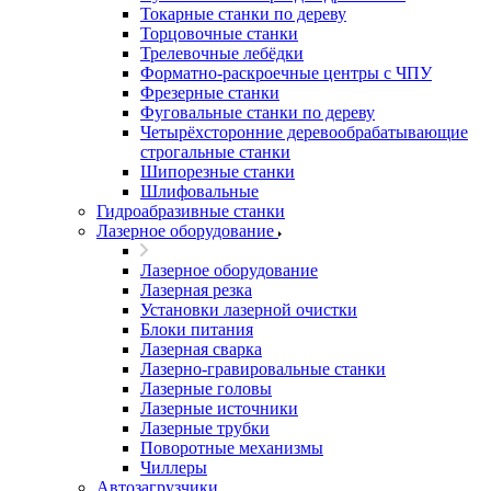
Токарные станки по дереву
Торцовочные станки
Трелевочные лебёдки
Форматно-раскроечные центры с ЧПУ
Фрезерные станки
Фуговальные станки по дереву
Четырёхсторонние деревообрабатывающие
строгальные станки
Шипорезные станки
Шлифовальные
Гидроабразивные станки
Лазерное оборудование
Лазерное оборудование
Лазерная резка
Установки лазерной очистки
Блоки питания
Лазерная сварка
Лазерно-гравировальные станки
Лазерные головы
Лазерные источники
Лазерные трубки
Поворотные механизмы
Чиллеры
Автозагрузчики