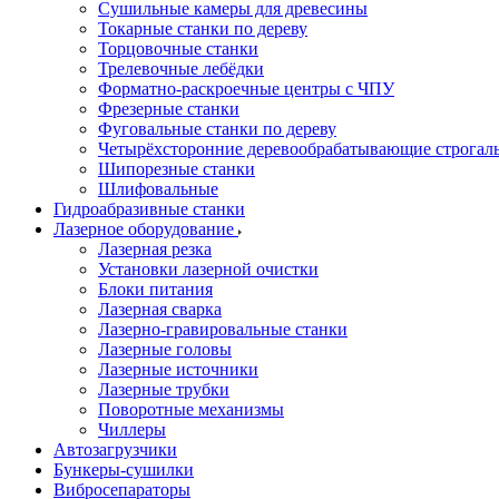
Сушильные камеры для древесины
Токарные станки по дереву
Торцовочные станки
Трелевочные лебёдки
Форматно-раскроечные центры с ЧПУ
Фрезерные станки
Фуговальные станки по дереву
Четырёхсторонние деревообрабатывающие строгал
Шипорезные станки
Шлифовальные
Гидроабразивные станки
Лазерное оборудование
Лазерная резка
Установки лазерной очистки
Блоки питания
Лазерная сварка
Лазерно-гравировальные станки
Лазерные головы
Лазерные источники
Лазерные трубки
Поворотные механизмы
Чиллеры
Автозагрузчики
Бункеры-сушилки
Вибросепараторы