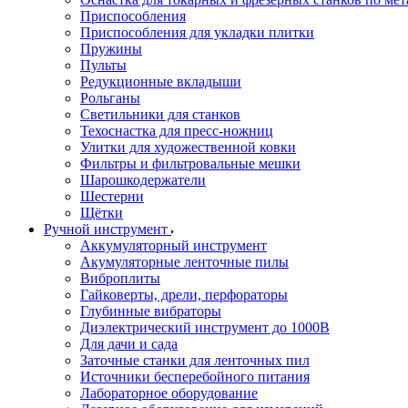
Приспособления
Приспособления для укладки плитки
Пружины
Пульты
Редукционные вкладыши
Рольганы
Светильники для станков
Техоснастка для пресс-ножниц
Улитки для художественной ковки
Фильтры и фильтровальные мешки
Шарошкодержатели
Шестерни
Щётки
Ручной инструмент
Аккумуляторный инструмент
Акумуляторные ленточные пилы
Виброплиты
Гайковерты, дрели, перфораторы
Глубинные вибраторы
Диэлектрический инструмент до 1000В
Для дачи и сада
Заточные станки для ленточных пил
Источники бесперебойного питания
Лабораторное оборудование