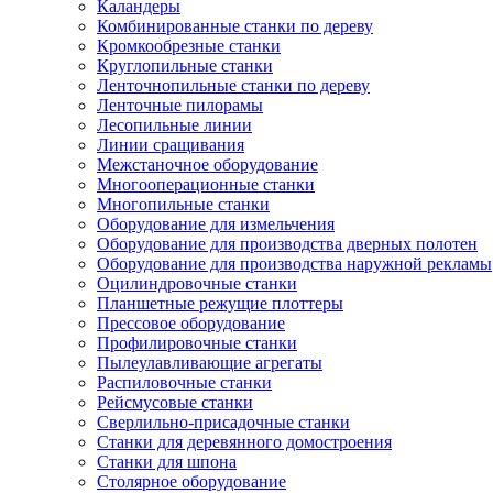
Каландеры
Комбинированные станки по дереву
Кромкообрезные станки
Круглопильные станки
Ленточнопильные станки по дереву
Ленточные пилорамы
Лесопильные линии
Линии сращивания
Межстаночное оборудование
Многооперационные станки
Многопильные станки
Оборудование для измельчения
Оборудование для производства дверных полотен
Оборудование для производства наружной рекламы
Оцилиндровочные станки
Планшетные режущие плоттеры
Прессовое оборудование
Профилировочные станки
Пылеулавливающие агрегаты
Распиловочные станки
Рейсмусовые станки
Сверлильно-присадочные станки
Станки для деревянного домостроения
Станки для шпона
Столярное оборудование