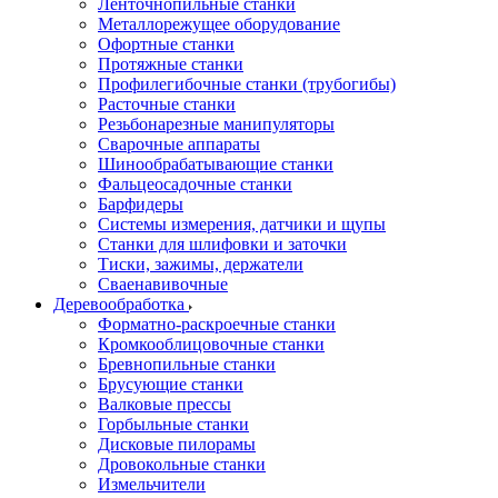
Ленточнопильные станки
Металлорежущее оборудование
Офортные станки
Протяжные станки
Профилегибочные станки (трубогибы)
Расточные станки
Резьбонарезные манипуляторы
Сварочные аппараты
Шинообрабатывающие станки
Фальцеосадочные станки
Барфидеры
Системы измерения, датчики и щупы
Станки для шлифовки и заточки
Тиски, зажимы, держатели
Cваенавивочные
Деревообработка
Форматно-раскроечные станки
Кромкооблицовочные станки
Бревнопильные станки
Брусующие станки
Валковые прессы
Горбыльные станки
Дисковые пилорамы
Дровокольные станки
Измельчители