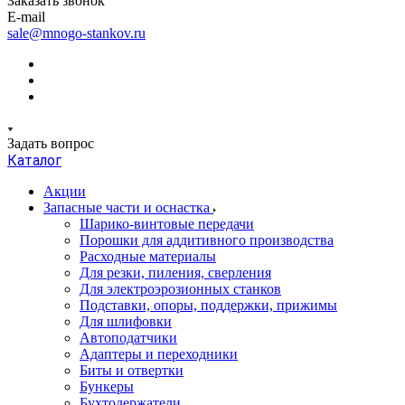
Заказать звонок
E-mail
sale@mnogo-stankov.ru
Задать вопрос
Каталог
Акции
Запасные части и оснастка
Шарико-винтовые передачи
Порошки для аддитивного производства
Расходные материалы
Для резки, пиления, сверления
Для электроэрозионных станков
Подставки, опоры, поддержки, прижимы
Для шлифовки
Автоподатчики
Адаптеры и переходники
Биты и отвертки
Бункеры
Бухтодержатели