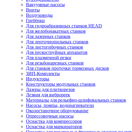
Вакуумные насосы
Винты
Воздуховоды
Гребёнки
Для гидроабразивных станков HEAD
Для желобонакатных станков
Для лазерных станков
Для ленточнопильных станков
Для листогибочных станков
Для пескоструйных аппаратов
Для плазменной резки
Для резьбонарезных станков
Для станков проточки тормозных дисков
ЗИП-Комплекты
Индукторы
Конструкторы модульных станков
Лазеры для плиткорезов
Лезвия для виброреек
Материалы для рельефно-шлифовальных станков
Насосы, помпы, водонагреватели
Околостаночное оборудование
Опрессовочные насосы
Оснастка для компрессоров
Оснастка для маркираторов
Оснастка для токарных и фрезерных станков по мет