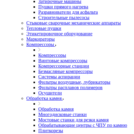
Затирочные машины
Пушки прямого нагрева
Разравниватели для асфальта
Строительные пылесосы
Стыковые сварочные механические аппараты
Тепловые пушки
Этикетировочное оборудование
Маркираторы
Компрессоры
Компрессоры
Винтовые компрессоры
Компрессорные станции
Безмасляные компрессоры
Системы аспирации
Фильтры воздушные, лубрикаторы
Фильтры расплавов полимеров
Осушители
Обработка камня
Обработка камня
Многодисковые станки
Мостовые станки для резки камня
Обрабатывающие центры с ЧПУ по камню
Плиткорезы