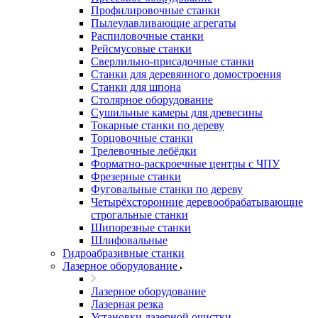
Профилировочные станки
Пылеулавливающие агрегаты
Распиловочные станки
Рейсмусовые станки
Сверлильно-присадочные станки
Станки для деревянного домостроения
Станки для шпона
Столярное оборудование
Сушильные камеры для древесины
Токарные станки по дереву
Торцовочные станки
Трелевочные лебёдки
Форматно-раскроечные центры с ЧПУ
Фрезерные станки
Фуговальные станки по дереву
Четырёхсторонние деревообрабатывающие
строгальные станки
Шипорезные станки
Шлифовальные
Гидроабразивные станки
Лазерное оборудование
Лазерное оборудование
Лазерная резка
Установки лазерной очистки