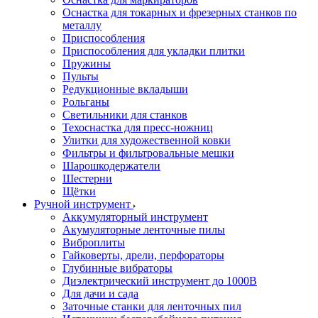
Оснастка для токарных и фрезерных станков по
металлу
Приспособления
Приспособления для укладки плитки
Пружины
Пульты
Редукционные вкладыши
Рольганы
Светильники для станков
Техоснастка для пресс-ножниц
Улитки для художественной ковки
Фильтры и фильтровальные мешки
Шарошкодержатели
Шестерни
Щётки
Ручной инструмент
Аккумуляторный инструмент
Акумуляторные ленточные пилы
Виброплиты
Гайковерты, дрели, перфораторы
Глубинные вибраторы
Диэлектрический инструмент до 1000В
Для дачи и сада
Заточные станки для ленточных пил