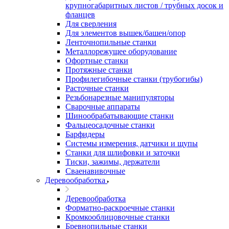
крупногабаритных листов / трубных досок и
фланцев
Для сверления
Для элементов вышек/башен/опор
Ленточнопильные станки
Металлорежущее оборудование
Офортные станки
Протяжные станки
Профилегибочные станки (трубогибы)
Расточные станки
Резьбонарезные манипуляторы
Сварочные аппараты
Шинообрабатывающие станки
Фальцеосадочные станки
Барфидеры
Системы измерения, датчики и щупы
Станки для шлифовки и заточки
Тиски, зажимы, держатели
Cваенавивочные
Деревообработка
Деревообработка
Форматно-раскроечные станки
Кромкооблицовочные станки
Бревнопильные станки