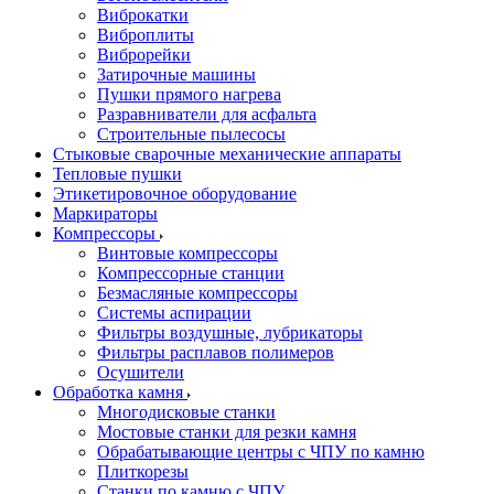
Виброкатки
Виброплиты
Виброрейки
Затирочные машины
Пушки прямого нагрева
Разравниватели для асфальта
Строительные пылесосы
Стыковые сварочные механические аппараты
Тепловые пушки
Этикетировочное оборудование
Маркираторы
Компрессоры
Винтовые компрессоры
Компрессорные станции
Безмасляные компрессоры
Системы аспирации
Фильтры воздушные, лубрикаторы
Фильтры расплавов полимеров
Осушители
Обработка камня
Многодисковые станки
Мостовые станки для резки камня
Обрабатывающие центры с ЧПУ по камню
Плиткорезы
Станки по камню с ЧПУ