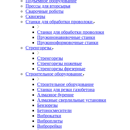
Подъемное оборудование
Прессы для вторсырья
Сварочные роботы
Сквизеры
Станки для обработки проволоки
Станки для обработки проволоки
Пружинонавивочные станки
Пружиноформовочные станки
Стренгорезы
Стренгорезы
Стренгорезы ножевые
Стренгорезы фрезерные
Строительное оборудование
Строительное оборудование
Станки для резки газобетона
Алмазное бурение
Алмазные сверлильные установки
Бензорезы
Бетоносмесители
Виброкатки
Виброплиты
Виброрейки