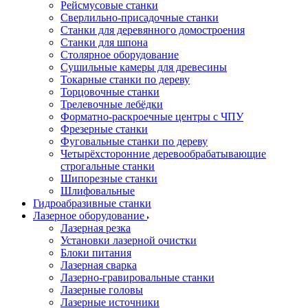
Рейсмусовые станки
Сверлильно-присадочные станки
Станки для деревянного домостроения
Станки для шпона
Столярное оборудование
Сушильные камеры для древесины
Токарные станки по дереву
Торцовочные станки
Трелевочные лебёдки
Форматно-раскроечные центры с ЧПУ
Фрезерные станки
Фуговальные станки по дереву
Четырёхсторонние деревообрабатывающие
строгальные станки
Шипорезные станки
Шлифовальные
Гидроабразивные станки
Лазерное оборудование
Лазерная резка
Установки лазерной очистки
Блоки питания
Лазерная сварка
Лазерно-гравировальные станки
Лазерные головы
Лазерные источники