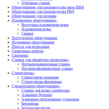
Отрезные станки
Оборудование для производства окон ПВХ
Оборудование для производства РВД
Оборудование для розлива
Плазменное оборудование
Воздушно-плазменная резка
Плазменная резка
Сварка
Погрузочное оборудование
Подъемное оборудование
Прессы для вторсырья
Сварочные роботы
Сквизеры
Станки для обработки проволоки
Пружинонавивочные станки
Пружиноформовочные станки
Стренгорезы
Стренгорезы ножевые
Стренгорезы фрезерные
Строительное оборудование
Станки для резки газобетона
Алмазное бурение
Алмазные сверлильные установки
Бензорезы
Бетоносмесители