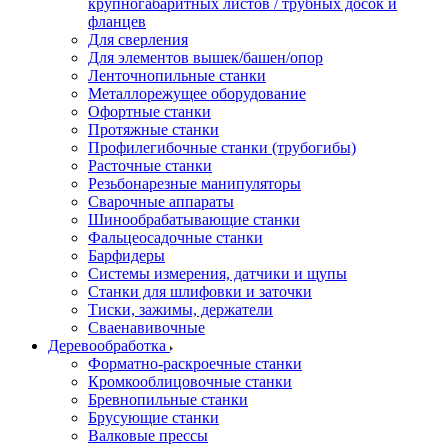
крупногабаритных листов / трубных досок и
фланцев
Для сверления
Для элементов вышек/башен/опор
Ленточнопильные станки
Металлорежущее оборудование
Офортные станки
Протяжные станки
Профилегибочные станки (трубогибы)
Расточные станки
Резьбонарезные манипуляторы
Сварочные аппараты
Шинообрабатывающие станки
Фальцеосадочные станки
Барфидеры
Системы измерения, датчики и щупы
Станки для шлифовки и заточки
Тиски, зажимы, держатели
Cваенавивочные
Деревообработка
Форматно-раскроечные станки
Кромкооблицовочные станки
Бревнопильные станки
Брусующие станки
Валковые прессы