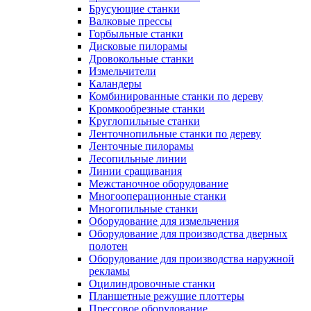
Брусующие станки
Валковые прессы
Горбыльные станки
Дисковые пилорамы
Дровокольные станки
Измельчители
Каландеры
Комбинированные станки по дереву
Кромкообрезные станки
Круглопильные станки
Ленточнопильные станки по дереву
Ленточные пилорамы
Лесопильные линии
Линии сращивания
Межстаночное оборудование
Многооперационные станки
Многопильные станки
Оборудование для измельчения
Оборудование для производства дверных
полотен
Оборудование для производства наружной
рекламы
Оцилиндровочные станки
Планшетные режущие плоттеры
Прессовое оборудование