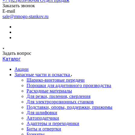
+7 (923)039-90-64
Отдел продаж
Заказать звонок
E-mail
sale@mnogo-stankov.ru
Задать вопрос
Каталог
Акции
Запасные части и оснастка
Шарико-винтовые передачи
Порошки для аддитивного производства
Расходные материалы
Для резки, пиления, сверления
Для электроэрозионных станков
Подставки, опоры, поддержки, прижимы
Для шлифовки
Автоподатчики
Адаптеры и переходники
Биты и отвертки
Бункеры