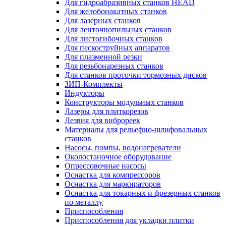
Для гидроабразивных станков HEAD
Для желобонакатных станков
Для лазерных станков
Для ленточнопильных станков
Для листогибочных станков
Для пескоструйных аппаратов
Для плазменной резки
Для резьбонарезных станков
Для станков проточки тормозных дисков
ЗИП-Комплекты
Индукторы
Конструкторы модульных станков
Лазеры для плиткорезов
Лезвия для виброреек
Материалы для рельефно-шлифовальных
станков
Насосы, помпы, водонагреватели
Околостаночное оборудование
Опрессовочные насосы
Оснастка для компрессоров
Оснастка для маркираторов
Оснастка для токарных и фрезерных станков
по металлу
Приспособления
Приспособления для укладки плитки