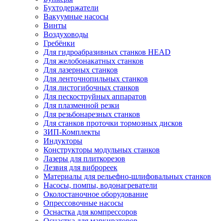
Бухтодержатели
Вакуумные насосы
Винты
Воздуховоды
Гребёнки
Для гидроабразивных станков HEAD
Для желобонакатных станков
Для лазерных станков
Для ленточнопильных станков
Для листогибочных станков
Для пескоструйных аппаратов
Для плазменной резки
Для резьбонарезных станков
Для станков проточки тормозных дисков
ЗИП-Комплекты
Индукторы
Конструкторы модульных станков
Лазеры для плиткорезов
Лезвия для виброреек
Материалы для рельефно-шлифовальных станков
Насосы, помпы, водонагреватели
Околостаночное оборудование
Опрессовочные насосы
Оснастка для компрессоров
Оснастка для маркираторов