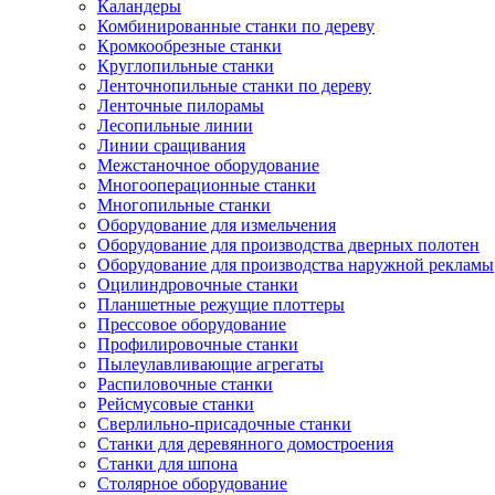
Каландеры
Комбинированные станки по дереву
Кромкообрезные станки
Круглопильные станки
Ленточнопильные станки по дереву
Ленточные пилорамы
Лесопильные линии
Линии сращивания
Межстаночное оборудование
Многооперационные станки
Многопильные станки
Оборудование для измельчения
Оборудование для производства дверных полотен
Оборудование для производства наружной рекламы
Оцилиндровочные станки
Планшетные режущие плоттеры
Прессовое оборудование
Профилировочные станки
Пылеулавливающие агрегаты
Распиловочные станки
Рейсмусовые станки
Сверлильно-присадочные станки
Станки для деревянного домостроения
Станки для шпона
Столярное оборудование