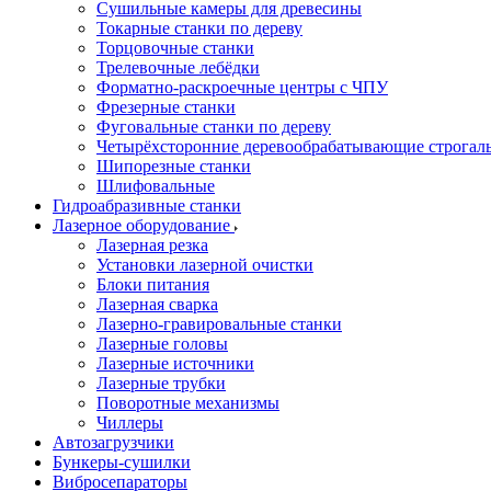
Сушильные камеры для древесины
Токарные станки по дереву
Торцовочные станки
Трелевочные лебёдки
Форматно-раскроечные центры с ЧПУ
Фрезерные станки
Фуговальные станки по дереву
Четырёхсторонние деревообрабатывающие строгал
Шипорезные станки
Шлифовальные
Гидроабразивные станки
Лазерное оборудование
Лазерная резка
Установки лазерной очистки
Блоки питания
Лазерная сварка
Лазерно-гравировальные станки
Лазерные головы
Лазерные источники
Лазерные трубки
Поворотные механизмы
Чиллеры
Автозагрузчики
Бункеры-сушилки
Вибросепараторы