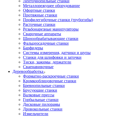
Ленточнопильные станки
Металлорежущее оборудование
Офортные станки
Протяжные станки
Профилегибочные станки (трубогибы)
Расточные станки
Резьбонарезные манипуляторы
Сварочные аппараты
Шинообрабатывающие станки
Фальцеосадочные станки
Барфидеры
Системы измерения, датчики и щупы
Станки для шлифовки и заточки
Тиски, зажимы, держатели
Cваенавивочные
Деревообработка
Форматно-раскроечные станки
Кромкооблицовочные станки
Бревнопильные станки
Брусующие станки
Валковые прессы
Горбыльные станки
Дисковые пилорамы
Дровокольные станки
Измельчители