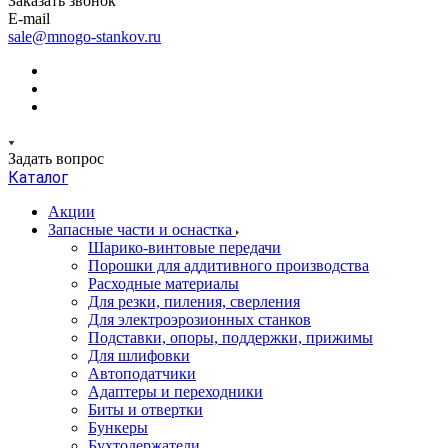
Заказать звонок
E-mail
sale@mnogo-stankov.ru
Задать вопрос
Каталог
Акции
Запасные части и оснастка
Шарико-винтовые передачи
Порошки для аддитивного производства
Расходные материалы
Для резки, пиления, сверления
Для электроэрозионных станков
Подставки, опоры, поддержки, прижимы
Для шлифовки
Автоподатчики
Адаптеры и переходники
Биты и отвертки
Бункеры
Бухтодержатели