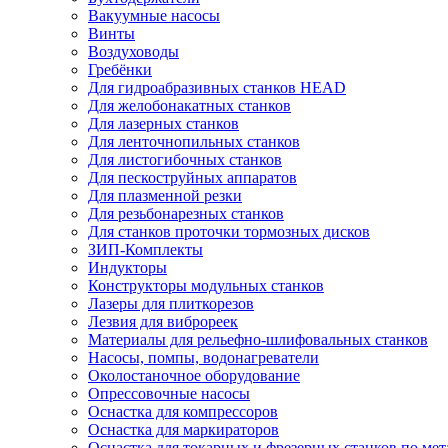
Вакуумные насосы
Винты
Воздуховоды
Гребёнки
Для гидроабразивных станков HEAD
Для желобонакатных станков
Для лазерных станков
Для ленточнопильных станков
Для листогибочных станков
Для пескоструйных аппаратов
Для плазменной резки
Для резьбонарезных станков
Для станков проточки тормозных дисков
ЗИП-Комплекты
Индукторы
Конструкторы модульных станков
Лазеры для плиткорезов
Лезвия для виброреек
Материалы для рельефно-шлифовальных станков
Насосы, помпы, водонагреватели
Околостаночное оборудование
Опрессовочные насосы
Оснастка для компрессоров
Оснастка для маркираторов
Оснастка для токарных и фрезерных станков по мет