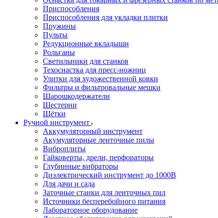
Приспособления
Приспособления для укладки плитки
Пружины
Пульты
Редукционные вкладыши
Рольганы
Светильники для станков
Техоснастка для пресс-ножниц
Улитки для художественной ковки
Фильтры и фильтровальные мешки
Шарошкодержатели
Шестерни
Щётки
Ручной инструмент
Аккумуляторный инструмент
Акумуляторные ленточные пилы
Виброплиты
Гайковерты, дрели, перфораторы
Глубинные вибраторы
Диэлектрический инструмент до 1000В
Для дачи и сада
Заточные станки для ленточных пил
Источники бесперебойного питания
Лабораторное оборудование