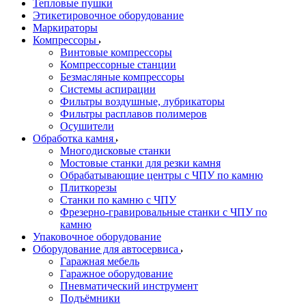
Тепловые пушки
Этикетировочное оборудование
Маркираторы
Компрессоры
Винтовые компрессоры
Компрессорные станции
Безмасляные компрессоры
Системы аспирации
Фильтры воздушные, лубрикаторы
Фильтры расплавов полимеров
Осушители
Обработка камня
Многодисковые станки
Мостовые станки для резки камня
Обрабатывающие центры с ЧПУ по камню
Плиткорезы
Станки по камню с ЧПУ
Фрезерно-гравировальные станки с ЧПУ по
камню
Упаковочное оборудование
Оборудование для автосервиса
Гаражная мебель
Гаражное оборудование
Пневматический инструмент
Подъёмники