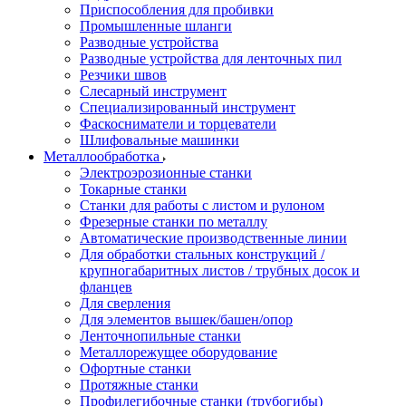
Приспособления для пробивки
Промышленные шланги
Разводные устройства
Разводные устройства для ленточных пил
Резчики швов
Слесарный инструмент
Специализированный инструмент
Фаскосниматели и торцеватели
Шлифовальные машинки
Металлообработка
Электроэрозионные станки
Токарные станки
Станки для работы с листом и рулоном
Фрезерные станки по металлу
Автоматические производственные линии
Для обработки стальных конструкций /
крупногабаритных листов / трубных досок и
фланцев
Для сверления
Для элементов вышек/башен/опор
Ленточнопильные станки
Металлорежущее оборудование
Офортные станки
Протяжные станки
Профилегибочные станки (трубогибы)