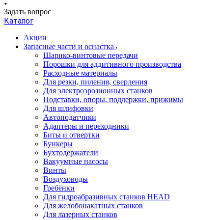
Задать вопрос
Каталог
Акции
Запасные части и оснастка
Шарико-винтовые передачи
Порошки для аддитивного производства
Расходные материалы
Для резки, пиления, сверления
Для электроэрозионных станков
Подставки, опоры, поддержки, прижимы
Для шлифовки
Автоподатчики
Адаптеры и переходники
Биты и отвертки
Бункеры
Бухтодержатели
Вакуумные насосы
Винты
Воздуховоды
Гребёнки
Для гидроабразивных станков HEAD
Для желобонакатных станков
Для лазерных станков