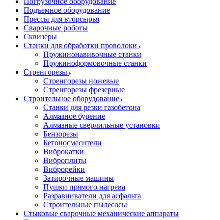
Погрузочное оборудование
Подъемное оборудование
Прессы для вторсырья
Сварочные роботы
Сквизеры
Станки для обработки проволоки
Пружинонавивочные станки
Пружиноформовочные станки
Стренгорезы
Стренгорезы ножевые
Стренгорезы фрезерные
Строительное оборудование
Станки для резки газобетона
Алмазное бурение
Алмазные сверлильные установки
Бензорезы
Бетоносмесители
Виброкатки
Виброплиты
Виброрейки
Затирочные машины
Пушки прямого нагрева
Разравниватели для асфальта
Строительные пылесосы
Стыковые сварочные механические аппараты