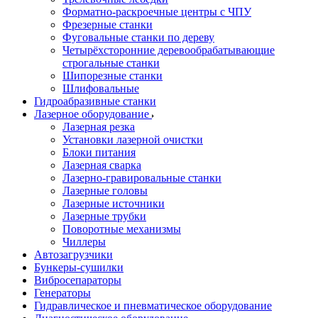
Форматно-раскроечные центры с ЧПУ
Фрезерные станки
Фуговальные станки по дереву
Четырёхсторонние деревообрабатывающие
строгальные станки
Шипорезные станки
Шлифовальные
Гидроабразивные станки
Лазерное оборудование
Лазерная резка
Установки лазерной очистки
Блоки питания
Лазерная сварка
Лазерно-гравировальные станки
Лазерные головы
Лазерные источники
Лазерные трубки
Поворотные механизмы
Чиллеры
Автозагрузчики
Бункеры-сушилки
Вибросепараторы
Генераторы
Гидравлическое и пневматическое оборудование