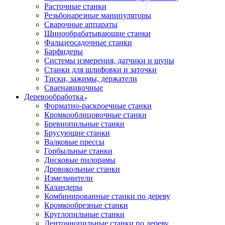
Расточные станки
Резьбонарезные манипуляторы
Сварочные аппараты
Шинообрабатывающие станки
Фальцеосадочные станки
Барфидеры
Системы измерения, датчики и щупы
Станки для шлифовки и заточки
Тиски, зажимы, держатели
Cваенавивочные
Деревообработка
Форматно-раскроечные станки
Кромкооблицовочные станки
Бревнопильные станки
Брусующие станки
Валковые прессы
Горбыльные станки
Дисковые пилорамы
Дровокольные станки
Измельчители
Каландеры
Комбинированные станки по дереву
Кромкообрезные станки
Круглопильные станки
Ленточнопильные станки по дереву