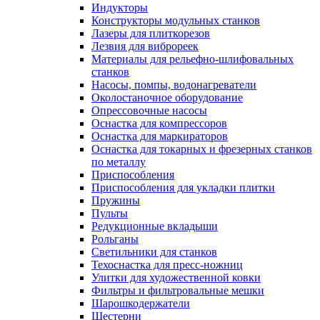
Индукторы
Конструкторы модульных станков
Лазеры для плиткорезов
Лезвия для виброреек
Материалы для рельефно-шлифовальных
станков
Насосы, помпы, водонагреватели
Околостаночное оборудование
Опрессовочные насосы
Оснастка для компрессоров
Оснастка для маркираторов
Оснастка для токарных и фрезерных станков
по металлу
Приспособления
Приспособления для укладки плитки
Пружины
Пульты
Редукционные вкладыши
Рольганы
Светильники для станков
Техоснастка для пресс-ножниц
Улитки для художественной ковки
Фильтры и фильтровальные мешки
Шарошкодержатели
Шестерни