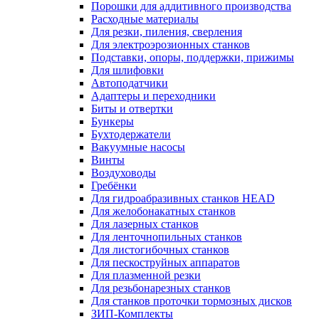
Порошки для аддитивного производства
Расходные материалы
Для резки, пиления, сверления
Для электроэрозионных станков
Подставки, опоры, поддержки, прижимы
Для шлифовки
Автоподатчики
Адаптеры и переходники
Биты и отвертки
Бункеры
Бухтодержатели
Вакуумные насосы
Винты
Воздуховоды
Гребёнки
Для гидроабразивных станков HEAD
Для желобонакатных станков
Для лазерных станков
Для ленточнопильных станков
Для листогибочных станков
Для пескоструйных аппаратов
Для плазменной резки
Для резьбонарезных станков
Для станков проточки тормозных дисков
ЗИП-Комплекты