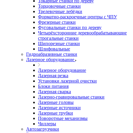
Токарные станки по дереву
Торцовочные станки
Трелевочные лебёдки
Форматно-раскроечные центры с ЧПУ
Фрезерные станки
Фуговальные станки по дереву
Четырёхсторонние деревообрабатывающие
строгальные станки
Шипорезные станки
Шлифовальные
Гидроабразивные станки
Лазерное оборудование
Лазерное оборудование
Лазерная резка
Установки лазерной очистки
Блоки питания
Лазерная сварка
Лазерно-гравировальные станки
Лазерные головы
Лазерные источники
Лазерные трубки
Поворотные механизмы
Чиллеры
Автозагрузчики