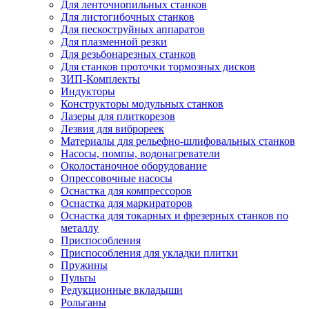
Для ленточнопильных станков
Для листогибочных станков
Для пескоструйных аппаратов
Для плазменной резки
Для резьбонарезных станков
Для станков проточки тормозных дисков
ЗИП-Комплекты
Индукторы
Конструкторы модульных станков
Лазеры для плиткорезов
Лезвия для виброреек
Материалы для рельефно-шлифовальных станков
Насосы, помпы, водонагреватели
Околостаночное оборудование
Опрессовочные насосы
Оснастка для компрессоров
Оснастка для маркираторов
Оснастка для токарных и фрезерных станков по
металлу
Приспособления
Приспособления для укладки плитки
Пружины
Пульты
Редукционные вкладыши
Рольганы