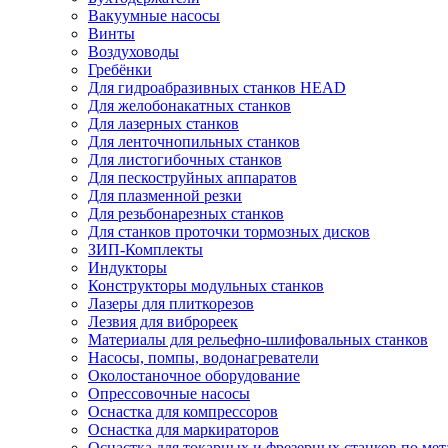
Вакуумные насосы
Винты
Воздуховоды
Гребёнки
Для гидроабразивных станков HEAD
Для желобонакатных станков
Для лазерных станков
Для ленточнопильных станков
Для листогибочных станков
Для пескоструйных аппаратов
Для плазменной резки
Для резьбонарезных станков
Для станков проточки тормозных дисков
ЗИП-Комплекты
Индукторы
Конструкторы модульных станков
Лазеры для плиткорезов
Лезвия для виброреек
Материалы для рельефно-шлифовальных станков
Насосы, помпы, водонагреватели
Околостаночное оборудование
Опрессовочные насосы
Оснастка для компрессоров
Оснастка для маркираторов
Оснастка для токарных и фрезерных станков по мет