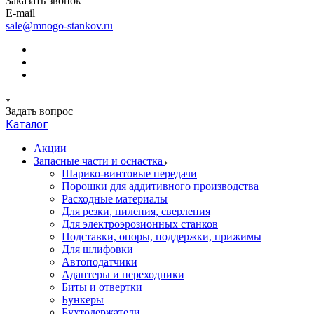
Заказать звонок
E-mail
sale@mnogo-stankov.ru
Задать вопрос
Каталог
Акции
Запасные части и оснастка
Шарико-винтовые передачи
Порошки для аддитивного производства
Расходные материалы
Для резки, пиления, сверления
Для электроэрозионных станков
Подставки, опоры, поддержки, прижимы
Для шлифовки
Автоподатчики
Адаптеры и переходники
Биты и отвертки
Бункеры
Бухтодержатели