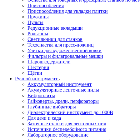
Приспособления
Приспособления для укладки плитки
Пружины
Пульты
Редукционные вкладыши
Рольганы
Светильники для станков
Техоснастка для пресс-ножниц
Улитки для художественной ковки
Фильтры и фильтровальные мешки
Шарошкодержатели
Шестерни
Щётки
Ручной инструмент
Аккумуляторный инструмент
Акумуляторные ленточные пилы
Виброплиты
Гайковерты, дрели, перфораторы
Глубинные вибраторы
Диэлектрический инструмент до 1000В
Для дачи и сада
Заточные станки для ленточных пил
Источники бесперебойного питания
Лабораторное оборудование