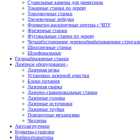
Сушильные камеры для древесины
Токарные станки по дереву
Торцовочные станки
Трелевочные лебёдки
Форматно-раскроечные центры с ЧПУ
Фрезерные станки
Фуговальные станки по дереву
Четырёхсторонние деревообрабатывающие строгал
Шипорезные станки
Шлифовальные
Гидроабразивные станки
Лазерное оборудование
Лазерная резка
Установки лазерной очистки
Блоки питания
Лазерная сварка
Лазерно-гравировальные станки
Лазерные головы
Лазерные источники
Лазерные трубки
Поворотные механизмы
Чиллеры
Автозагрузчики
Бункеры-сушилки
Вибросепараторы