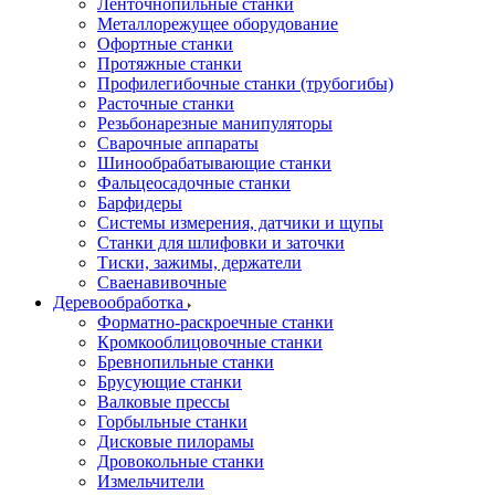
Ленточнопильные станки
Металлорежущее оборудование
Офортные станки
Протяжные станки
Профилегибочные станки (трубогибы)
Расточные станки
Резьбонарезные манипуляторы
Сварочные аппараты
Шинообрабатывающие станки
Фальцеосадочные станки
Барфидеры
Системы измерения, датчики и щупы
Станки для шлифовки и заточки
Тиски, зажимы, держатели
Cваенавивочные
Деревообработка
Форматно-раскроечные станки
Кромкооблицовочные станки
Бревнопильные станки
Брусующие станки
Валковые прессы
Горбыльные станки
Дисковые пилорамы
Дровокольные станки
Измельчители