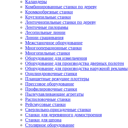
Каландеры
Комбинированные станки по дереву
Кромкообрезные станки
Круглопильные станки
Ленточнопильные станки по дереву
Ленточные пилорамы
Лесопильные линии
Линии сращивания
Межстаночное оборудование
Многооперационные станки
Многопильные станки
Оборудование для измельчения
Оборудование для производства дверных полотен
Оборудование для производства наружной рекламы
Оцилиндровочные станки
Планшетные режущие плоттеры
Прессовое оборудование
Профилировочные станки
Пылеулавливающие агрегаты
Распиловочные станки
Рейсмусовые станки
Сверлильно-присадочные станки
Станки для деревянного домостроения
Станки для шпона
Столярное оборудование