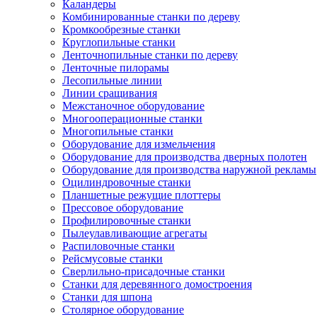
Каландеры
Комбинированные станки по дереву
Кромкообрезные станки
Круглопильные станки
Ленточнопильные станки по дереву
Ленточные пилорамы
Лесопильные линии
Линии сращивания
Межстаночное оборудование
Многооперационные станки
Многопильные станки
Оборудование для измельчения
Оборудование для производства дверных полотен
Оборудование для производства наружной рекламы
Оцилиндровочные станки
Планшетные режущие плоттеры
Прессовое оборудование
Профилировочные станки
Пылеулавливающие агрегаты
Распиловочные станки
Рейсмусовые станки
Сверлильно-присадочные станки
Станки для деревянного домостроения
Станки для шпона
Столярное оборудование