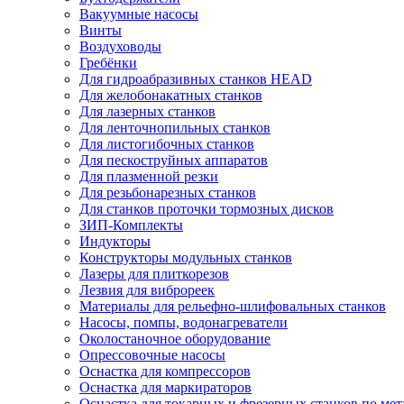
Вакуумные насосы
Винты
Воздуховоды
Гребёнки
Для гидроабразивных станков HEAD
Для желобонакатных станков
Для лазерных станков
Для ленточнопильных станков
Для листогибочных станков
Для пескоструйных аппаратов
Для плазменной резки
Для резьбонарезных станков
Для станков проточки тормозных дисков
ЗИП-Комплекты
Индукторы
Конструкторы модульных станков
Лазеры для плиткорезов
Лезвия для виброреек
Материалы для рельефно-шлифовальных станков
Насосы, помпы, водонагреватели
Околостаночное оборудование
Опрессовочные насосы
Оснастка для компрессоров
Оснастка для маркираторов
Оснастка для токарных и фрезерных станков по мет