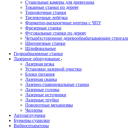
Сушильные камеры для древесины
Токарные станки по дереву
Торцовочные станки
Трелевочные лебёдки
Форматно-раскроечные центры с ЧПУ
Фрезерные станки
Фуговальные станки по дереву
Четырёхсторонние деревообрабатывающие строгал
Шипорезные станки
Шлифовальные
Гидроабразивные станки
Лазерное оборудование
Лазерная резка
Установки лазерной очистки
Блоки питания
Лазерная сварка
Лазерно-гравировальные станки
Лазерные головы
Лазерные источники
Лазерные трубки
Поворотные механизмы
Чиллеры
Автозагрузчики
Бункеры-сушилки
Вибросепараторы