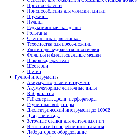
Приспособления
Приспособления для укладки плитки
Пружины
Пульты
Редукционные вкладыши
Рольганы
Светильники для станков
Техоснастка для пресс-ножниц
Улитки для художественной ковки
Фильтры и фильтровальные мешки
Шарошкодержатели
Шестерни
Щётки
Ручной инструмент
Аккумуляторный инструмент
Акумуляторные ленточные пилы
Виброплиты
Гайковерты, дрели, перфораторы
Глубинные вибраторы
Диэлектрический инструмент до 1000В
Для дачи и сада
Заточные станки для ленточных пил
Источники бесперебойного питания
Лабораторное оборудование