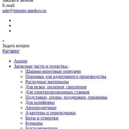
Заказать звонок
E-mail
sale@mnogo-stankov.ru
Задать вопрос
Каталог
Акции
Запасные части и оснастка
Шарико-винтовые передачи
Порошки для аддитивного производства
Расходные материалы
Для резки, пиления, сверления
Для электроэрозионных станков
Подставки, опоры, поддержки, прижимы
Для шлифовки
Автоподатчики
Адаптеры и переходники
Биты и отвертки
Бункеры
Бухтодержатели