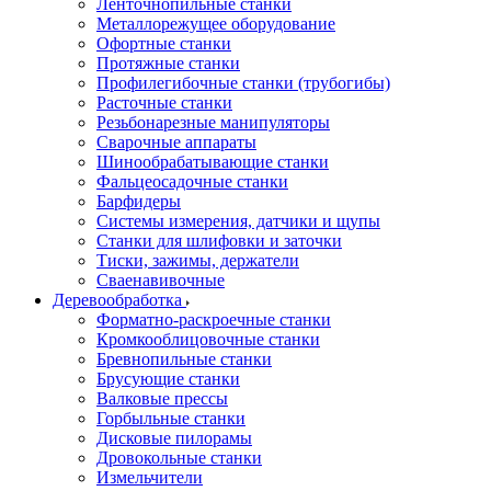
Ленточнопильные станки
Металлорежущее оборудование
Офортные станки
Протяжные станки
Профилегибочные станки (трубогибы)
Расточные станки
Резьбонарезные манипуляторы
Сварочные аппараты
Шинообрабатывающие станки
Фальцеосадочные станки
Барфидеры
Системы измерения, датчики и щупы
Станки для шлифовки и заточки
Тиски, зажимы, держатели
Cваенавивочные
Деревообработка
Форматно-раскроечные станки
Кромкооблицовочные станки
Бревнопильные станки
Брусующие станки
Валковые прессы
Горбыльные станки
Дисковые пилорамы
Дровокольные станки
Измельчители