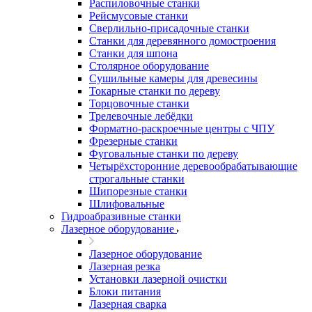
Распиловочные станки
Рейсмусовые станки
Сверлильно-присадочные станки
Станки для деревянного домостроения
Станки для шпона
Столярное оборудование
Сушильные камеры для древесины
Токарные станки по дереву
Торцовочные станки
Трелевочные лебёдки
Форматно-раскроечные центры с ЧПУ
Фрезерные станки
Фуговальные станки по дереву
Четырёхсторонние деревообрабатывающие
строгальные станки
Шипорезные станки
Шлифовальные
Гидроабразивные станки
Лазерное оборудование
Лазерное оборудование
Лазерная резка
Установки лазерной очистки
Блоки питания
Лазерная сварка