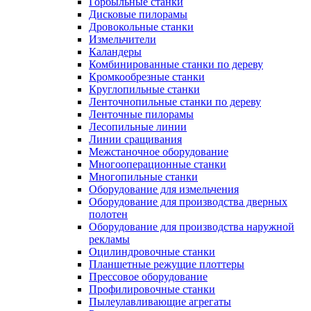
Горбыльные станки
Дисковые пилорамы
Дровокольные станки
Измельчители
Каландеры
Комбинированные станки по дереву
Кромкообрезные станки
Круглопильные станки
Ленточнопильные станки по дереву
Ленточные пилорамы
Лесопильные линии
Линии сращивания
Межстаночное оборудование
Многооперационные станки
Многопильные станки
Оборудование для измельчения
Оборудование для производства дверных
полотен
Оборудование для производства наружной
рекламы
Оцилиндровочные станки
Планшетные режущие плоттеры
Прессовое оборудование
Профилировочные станки
Пылеулавливающие агрегаты