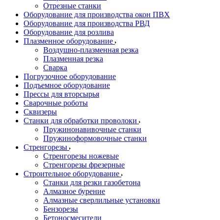
Отрезные станки
Оборудование для производства окон ПВХ
Оборудование для производства РВД
Оборудование для розлива
Плазменное оборудование
Воздушно-плазменная резка
Плазменная резка
Сварка
Погрузочное оборудование
Подъемное оборудование
Прессы для вторсырья
Сварочные роботы
Сквизеры
Станки для обработки проволоки
Пружинонавивочные станки
Пружиноформовочные станки
Стренгорезы
Стренгорезы ножевые
Стренгорезы фрезерные
Строительное оборудование
Станки для резки газобетона
Алмазное бурение
Алмазные сверлильные установки
Бензорезы
Бетоносмесители