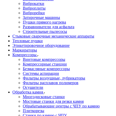
Виброкатки
Виброплиты
Виброрейки
Затирочные машины
Пушки прямого нагрева
Разравниватели для асфальта
Строительные пылесосы
Стыковые сварочные механические аппараты
Тепловые пушки
Этикетировочное оборудование
Маркираторы
Компрессоры
Винтовые компрессоры
Компрессорные станции
Безмасляные компрессоры
Системы аспирации
Фильтры воздушные, лубрикаторы
Фильтры расплавов полимеров
Осушители
Обработка камня
Многодисковые станки
Мостовые станки для резки камня
Обрабатывающие центры с ЧПУ по камню
Плиткорезы
Станки по камню с ЧПУ