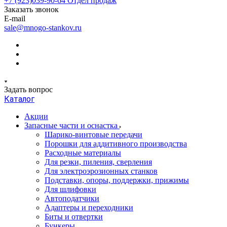
+7 (923)039-90-64
Отдел продаж
Заказать звонок
E-mail
sale@mnogo-stankov.ru
Задать вопрос
Каталог
Акции
Запасные части и оснастка
Шарико-винтовые передачи
Порошки для аддитивного производства
Расходные материалы
Для резки, пиления, сверления
Для электроэрозионных станков
Подставки, опоры, поддержки, прижимы
Для шлифовки
Автоподатчики
Адаптеры и переходники
Биты и отвертки
Бункеры