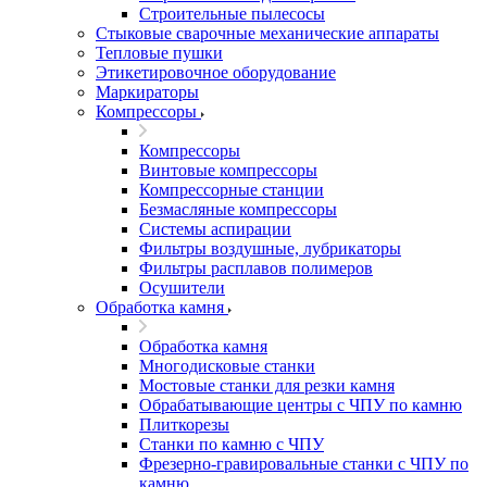
Строительные пылесосы
Стыковые сварочные механические аппараты
Тепловые пушки
Этикетировочное оборудование
Маркираторы
Компрессоры
Компрессоры
Винтовые компрессоры
Компрессорные станции
Безмасляные компрессоры
Системы аспирации
Фильтры воздушные, лубрикаторы
Фильтры расплавов полимеров
Осушители
Обработка камня
Обработка камня
Многодисковые станки
Мостовые станки для резки камня
Обрабатывающие центры с ЧПУ по камню
Плиткорезы
Станки по камню с ЧПУ
Фрезерно-гравировальные станки с ЧПУ по
камню