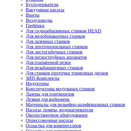
Бухтодержатели
Вакуумные насосы
Винты
Воздуховоды
Гребёнки
Для гидроабразивных станков HEAD
Для желобонакатных станков
Для лазерных станков
Для ленточнопильных станков
Для листогибочных станков
Для пескоструйных аппаратов
Для плазменной резки
Для резьбонарезных станков
Для станков проточки тормозных дисков
ЗИП-Комплекты
Индукторы
Конструкторы модульных станков
Лазеры для плиткорезов
Лезвия для виброреек
Материалы для рельефно-шлифовальных станков
Насосы, помпы, водонагреватели
Околостаночное оборудование
Опрессовочные насосы
Оснастка для компрессоров
Оснастка для маркираторов