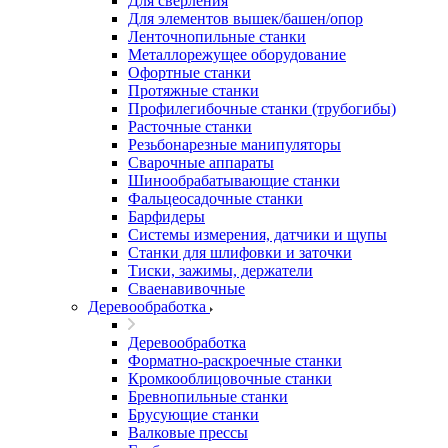
Для сверления
Для элементов вышек/башен/опор
Ленточнопильные станки
Металлорежущее оборудование
Офортные станки
Протяжные станки
Профилегибочные станки (трубогибы)
Расточные станки
Резьбонарезные манипуляторы
Сварочные аппараты
Шинообрабатывающие станки
Фальцеосадочные станки
Барфидеры
Системы измерения, датчики и щупы
Станки для шлифовки и заточки
Тиски, зажимы, держатели
Cваенавивочные
Деревообработка
Деревообработка
Форматно-раскроечные станки
Кромкооблицовочные станки
Бревнопильные станки
Брусующие станки
Валковые прессы