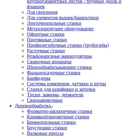
крупногабаритных листов / трубных досок и
фланцев
Для сверления
Для элементов вышек/башен/опор
Ленточнопильные станки
Металлорежущее оборудование
Офортные станки
Протяжные станки
Профилегибочные станки (трубогибы)
Расточные станки
Резьбонарезные манипуляторы
Сварочные аппараты
Шинообрабатывающие станки
Фальцеосадочные станки
Барфидеры
Системы измерения, датчики и щупы
Станки для шлифовки и заточки
Тиски, зажимы, держатели
Cваенавивочные
Деревообработка
Форматно-раскроечные станки
Кромкооблицовочные станки
Бревнопильные станки
Брусующие станки
Валковые прессы