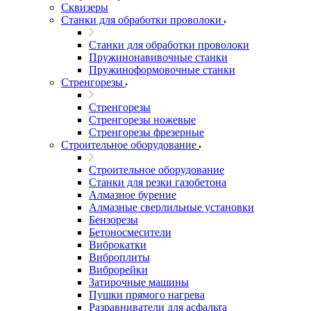
Сквизеры
Станки для обработки проволоки
Станки для обработки проволоки
Пружинонавивочные станки
Пружиноформовочные станки
Стренгорезы
Стренгорезы
Стренгорезы ножевые
Стренгорезы фрезерные
Строительное оборудование
Строительное оборудование
Станки для резки газобетона
Алмазное бурение
Алмазные сверлильные установки
Бензорезы
Бетоносмесители
Виброкатки
Виброплиты
Виброрейки
Затирочные машины
Пушки прямого нагрева
Разравниватели для асфальта