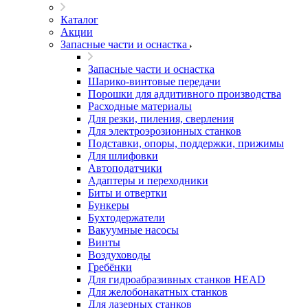
Каталог
Акции
Запасные части и оснастка
Запасные части и оснастка
Шарико-винтовые передачи
Порошки для аддитивного производства
Расходные материалы
Для резки, пиления, сверления
Для электроэрозионных станков
Подставки, опоры, поддержки, прижимы
Для шлифовки
Автоподатчики
Адаптеры и переходники
Биты и отвертки
Бункеры
Бухтодержатели
Вакуумные насосы
Винты
Воздуховоды
Гребёнки
Для гидроабразивных станков HEAD
Для желобонакатных станков
Для лазерных станков