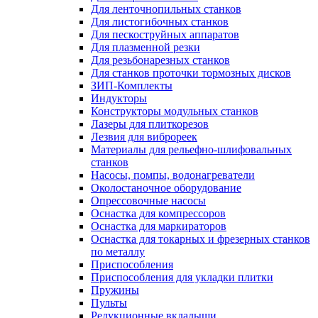
Для ленточнопильных станков
Для листогибочных станков
Для пескоструйных аппаратов
Для плазменной резки
Для резьбонарезных станков
Для станков проточки тормозных дисков
ЗИП-Комплекты
Индукторы
Конструкторы модульных станков
Лазеры для плиткорезов
Лезвия для виброреек
Материалы для рельефно-шлифовальных
станков
Насосы, помпы, водонагреватели
Околостаночное оборудование
Опрессовочные насосы
Оснастка для компрессоров
Оснастка для маркираторов
Оснастка для токарных и фрезерных станков
по металлу
Приспособления
Приспособления для укладки плитки
Пружины
Пульты
Редукционные вкладыши