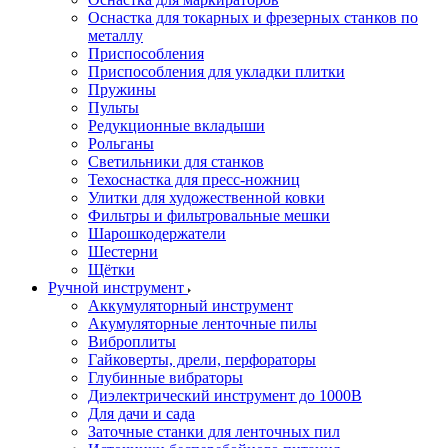
Оснастка для токарных и фрезерных станков по
металлу
Приспособления
Приспособления для укладки плитки
Пружины
Пульты
Редукционные вкладыши
Рольганы
Светильники для станков
Техоснастка для пресс-ножниц
Улитки для художественной ковки
Фильтры и фильтровальные мешки
Шарошкодержатели
Шестерни
Щётки
Ручной инструмент
Аккумуляторный инструмент
Акумуляторные ленточные пилы
Виброплиты
Гайковерты, дрели, перфораторы
Глубинные вибраторы
Диэлектрический инструмент до 1000В
Для дачи и сада
Заточные станки для ленточных пил