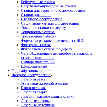
Рейсмусовые станки
Сверлильно-присадочные станки
Станки для деревянного домостроения
Станки для шпона
Столярное оборудование
Сушильные камеры для древесины
Токарные станки по дереву
Торцовочные станки
Трелевочные лебёдки
Форматно-раскроечные центры с ЧПУ
Фрезерные станки
Фуговальные станки по дереву
Четырёхсторонние деревообрабатывающие
строгальные станки
Шипорезные станки
Шлифовальные
Гидроабразивные станки
Лазерное оборудование
Лазерная резка
Установки лазерной очистки
Блоки питания
Лазерная сварка
Лазерно-гравировальные станки
Лазерные головы
Лазерные источники