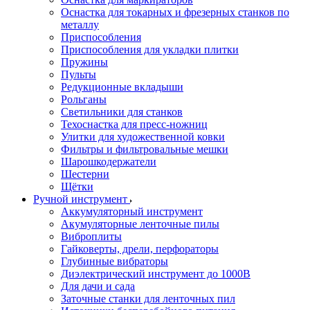
Оснастка для токарных и фрезерных станков по
металлу
Приспособления
Приспособления для укладки плитки
Пружины
Пульты
Редукционные вкладыши
Рольганы
Светильники для станков
Техоснастка для пресс-ножниц
Улитки для художественной ковки
Фильтры и фильтровальные мешки
Шарошкодержатели
Шестерни
Щётки
Ручной инструмент
Аккумуляторный инструмент
Акумуляторные ленточные пилы
Виброплиты
Гайковерты, дрели, перфораторы
Глубинные вибраторы
Диэлектрический инструмент до 1000В
Для дачи и сада
Заточные станки для ленточных пил