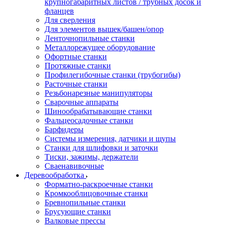
крупногабаритных листов / трубных досок и
фланцев
Для сверления
Для элементов вышек/башен/опор
Ленточнопильные станки
Металлорежущее оборудование
Офортные станки
Протяжные станки
Профилегибочные станки (трубогибы)
Расточные станки
Резьбонарезные манипуляторы
Сварочные аппараты
Шинообрабатывающие станки
Фальцеосадочные станки
Барфидеры
Системы измерения, датчики и щупы
Станки для шлифовки и заточки
Тиски, зажимы, держатели
Cваенавивочные
Деревообработка
Форматно-раскроечные станки
Кромкооблицовочные станки
Бревнопильные станки
Брусующие станки
Валковые прессы