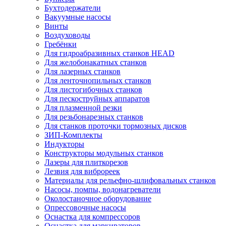
Бухтодержатели
Вакуумные насосы
Винты
Воздуховоды
Гребёнки
Для гидроабразивных станков HEAD
Для желобонакатных станков
Для лазерных станков
Для ленточнопильных станков
Для листогибочных станков
Для пескоструйных аппаратов
Для плазменной резки
Для резьбонарезных станков
Для станков проточки тормозных дисков
ЗИП-Комплекты
Индукторы
Конструкторы модульных станков
Лазеры для плиткорезов
Лезвия для виброреек
Материалы для рельефно-шлифовальных станков
Насосы, помпы, водонагреватели
Околостаночное оборудование
Опрессовочные насосы
Оснастка для компрессоров
Оснастка для маркираторов