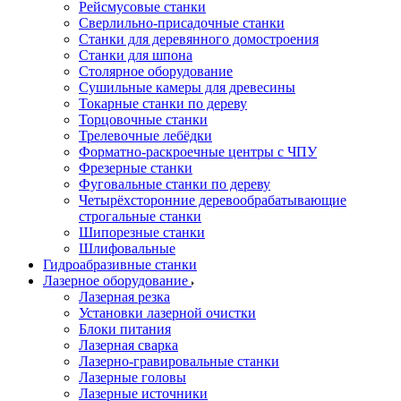
Рейсмусовые станки
Сверлильно-присадочные станки
Станки для деревянного домостроения
Станки для шпона
Столярное оборудование
Сушильные камеры для древесины
Токарные станки по дереву
Торцовочные станки
Трелевочные лебёдки
Форматно-раскроечные центры с ЧПУ
Фрезерные станки
Фуговальные станки по дереву
Четырёхсторонние деревообрабатывающие
строгальные станки
Шипорезные станки
Шлифовальные
Гидроабразивные станки
Лазерное оборудование
Лазерная резка
Установки лазерной очистки
Блоки питания
Лазерная сварка
Лазерно-гравировальные станки
Лазерные головы
Лазерные источники