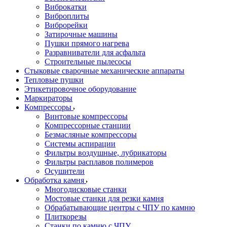
Виброкатки
Виброплиты
Виброрейки
Затирочные машины
Пушки прямого нагрева
Разравниватели для асфальта
Строительные пылесосы
Стыковые сварочные механические аппараты
Тепловые пушки
Этикетировочное оборудование
Маркираторы
Компрессоры
Винтовые компрессоры
Компрессорные станции
Безмасляные компрессоры
Системы аспирации
Фильтры воздушные, лубрикаторы
Фильтры расплавов полимеров
Осушители
Обработка камня
Многодисковые станки
Мостовые станки для резки камня
Обрабатывающие центры с ЧПУ по камню
Плиткорезы
Станки по камню с ЧПУ