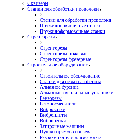
Сквизеры
Станки для обработки проволоки
Станки для обработки проволоки
Пружинонавивочные станки
Пружиноформовочные станки
Стренгорезы
Стренгорезы
Стренгорезы ножевые
Стренгорезы фрезерные
Строительное оборудование
Строительное оборудование
Станки для резки газобетона
Алмазное бурение
Алмазные сверлильные установки
Бензорезы
Бетоносмесители
Виброкатки
Виброплиты
Виброрейки
Затирочные машины
Пушки прямого нагрева
Разравниватели для асфальта