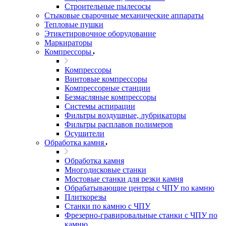
Строительные пылесосы
Стыковые сварочные механические аппараты
Тепловые пушки
Этикетировочное оборудование
Маркираторы
Компрессоры
Компрессоры
Винтовые компрессоры
Компрессорные станции
Безмасляные компрессоры
Системы аспирации
Фильтры воздушные, лубрикаторы
Фильтры расплавов полимеров
Осушители
Обработка камня
Обработка камня
Многодисковые станки
Мостовые станки для резки камня
Обрабатывающие центры с ЧПУ по камню
Плиткорезы
Станки по камню с ЧПУ
Фрезерно-гравировальные станки с ЧПУ по
камню