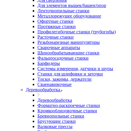
Для сверления
Для элементов вышек/башен/опор
Ленточнопильные станки
Металлорежущее оборудование
Офортные станки
Протяжные станки
Профилегибочные станки (трубогибы)
Расточные станки
Резьбонарезные манипуляторы
Сварочные аппараты
Шинообрабатывающие станки
Фальцеосадочные станки
Барфидеры
Системы измерения, датчики и щупы
Станки для шлифовки и заточки
Тиски, зажимы, держатели
Cваенавивочные
Деревообработка
Деревообработка
Форматно-раскроечные станки
Кромкооблицовочные станки
Бревнопильные станки
Брусующие станки
Валковые прессы