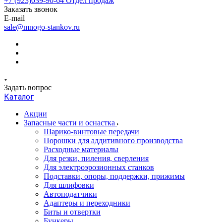
+7 (923)039-90-64
Отдел продаж
Заказать звонок
E-mail
sale@mnogo-stankov.ru
Задать вопрос
Каталог
Акции
Запасные части и оснастка
Шарико-винтовые передачи
Порошки для аддитивного производства
Расходные материалы
Для резки, пиления, сверления
Для электроэрозионных станков
Подставки, опоры, поддержки, прижимы
Для шлифовки
Автоподатчики
Адаптеры и переходники
Биты и отвертки
Бункеры