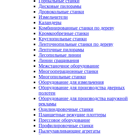
Горбыльные станки
Дисковые пилорамы
Дровокольные станки
Измельчители
Каландеры
Комбинированные станки по дереву
Кромкообрезные станки
Круглопильные станки
Ленточнопильные станки по дереву
Ленточные пилорамы
Лесопильные линии
Линии сращивания
Межстаночное оборудование
Многооперационные станки
Многопильные станки
Оборудование для измельчения
Оборудование для производства дверных
полотен
Оборудование для производства наружной
рекламы
Оцилиндровочные станки
Планшетные режущие плоттеры
Прессовое оборудование
Профилировочные станки
Пылеулавливающие агрегаты