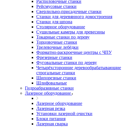
Распиловочные станки
Рейсмусовые станки
Сверлильно-присадочные станки
Станки для деревянного домостроения
Станки для шпона
Столярное оборудование
Сушильные камеры для древесины
Токарные станки по дереву
Торцовочные станки
Трелевочные лебёдки
Форматно-раскроечные центры с ЧПУ
Фрезерные станки
Фуговальные станки по дереву
Четырёхсторонние деревообрабатывающие
строгальные станки
Шипорезные станки
Шлифовальные
Гидроабразивные станки
Лазерное оборудование
Лазерное оборудование
Лазерная резка
Установки лазерной очистки
Блоки питания
Лазерная сварка