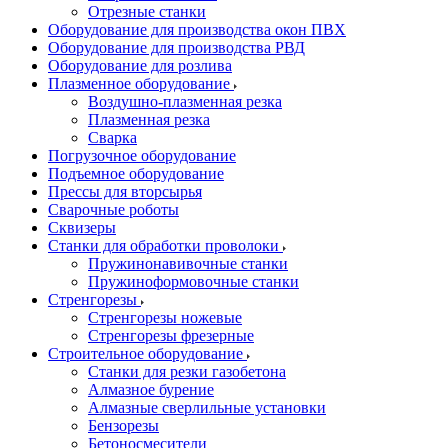
Отрезные станки
Оборудование для производства окон ПВХ
Оборудование для производства РВД
Оборудование для розлива
Плазменное оборудование
Воздушно-плазменная резка
Плазменная резка
Сварка
Погрузочное оборудование
Подъемное оборудование
Прессы для вторсырья
Сварочные роботы
Сквизеры
Станки для обработки проволоки
Пружинонавивочные станки
Пружиноформовочные станки
Стренгорезы
Стренгорезы ножевые
Стренгорезы фрезерные
Строительное оборудование
Станки для резки газобетона
Алмазное бурение
Алмазные сверлильные установки
Бензорезы
Бетоносмесители