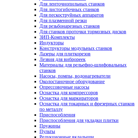
Для ленточнопильных станков
Для листогибочных станков
Для пескоструйных аппаратов
Для плазменной резки
Для резьбонарезных станков
Для станков проточки тормозных дисков
ЗИП-Комплекты
Индукторы
Конструкторы модульных станков
Лазеры для плиткорезов
Лезвия для виброреек
Материалы для рельефно-шлифовальных
станков
Насосы, помпы, водонагреватели
Околостаночное оборудование
Опрессовочные насосы
Оснастка для компрессоров
Оснастка для маркираторов
Оснастка для токарных и фрезерных станков
по металлу
Приспособления
Приспособления для укладки плитки
Пружины
Пульты
Редукционные вкладыши