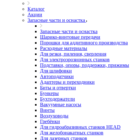
Каталог
Акции
Запасные части и оснастка
Запасные части и оснастка
Шарико-винтовые передачи
Порошки для аддитивного производства
Расходные материалы
Для резки, пиления, сверления
Для электроэрозионных станков
Подставки, опоры, поддержки, прижимы
Для шлифовки
Автоподатчики
Адаптеры и переходники
Биты и отвертки
Бункеры
Бухтодержатели
Вакуумные насосы
Винты
Воздуховоды
Гребёнки
Для гидроабразивных станков HEAD
Для желобонакатных станков
Для лазерных станков