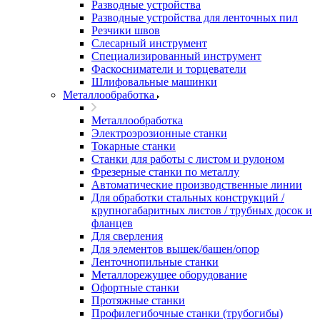
Разводные устройства
Разводные устройства для ленточных пил
Резчики швов
Слесарный инструмент
Специализированный инструмент
Фаскосниматели и торцеватели
Шлифовальные машинки
Металлообработка
Металлообработка
Электроэрозионные станки
Токарные станки
Станки для работы с листом и рулоном
Фрезерные станки по металлу
Автоматические производственные линии
Для обработки стальных конструкций /
крупногабаритных листов / трубных досок и
фланцев
Для сверления
Для элементов вышек/башен/опор
Ленточнопильные станки
Металлорежущее оборудование
Офортные станки
Протяжные станки
Профилегибочные станки (трубогибы)