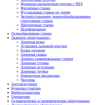
Форматно-раскроечные центры с ЧПУ
Фрезерные станки
Фуговальные станки по дереву
Четырёхсторонние деревообрабатывающие
строгальные станки
Шипорезные станки
Шлифовальные
Гидроабразивные станки
Лазерное оборудование
Лазерная резка
Установки лазерной очистки
Блоки питания
Лазерная сварка
Лазерно-гравировальные станки
Лазерные головы
Лазерные источники
Лазерные трубки
Поворотные механизмы
Чиллеры
Автозагрузчики
Бункеры-сушилки
Вибросепараторы
Генераторы
Гидравлическое и пневматическое оборудование