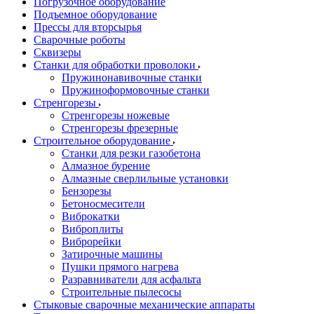
Погрузочное оборудование
Подъемное оборудование
Прессы для вторсырья
Сварочные роботы
Сквизеры
Станки для обработки проволоки
Пружинонавивочные станки
Пружиноформовочные станки
Стренгорезы
Стренгорезы ножевые
Стренгорезы фрезерные
Строительное оборудование
Станки для резки газобетона
Алмазное бурение
Алмазные сверлильные установки
Бензорезы
Бетоносмесители
Виброкатки
Виброплиты
Виброрейки
Затирочные машины
Пушки прямого нагрева
Разравниватели для асфальта
Строительные пылесосы
Стыковые сварочные механические аппараты