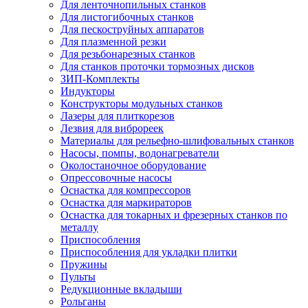
Для ленточнопильных станков
Для листогибочных станков
Для пескоструйных аппаратов
Для плазменной резки
Для резьбонарезных станков
Для станков проточки тормозных дисков
ЗИП-Комплекты
Индукторы
Конструкторы модульных станков
Лазеры для плиткорезов
Лезвия для виброреек
Материалы для рельефно-шлифовальных станков
Насосы, помпы, водонагреватели
Околостаночное оборудование
Опрессовочные насосы
Оснастка для компрессоров
Оснастка для маркираторов
Оснастка для токарных и фрезерных станков по
металлу
Приспособления
Приспособления для укладки плитки
Пружины
Пульты
Редукционные вкладыши
Рольганы