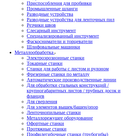
Приспособления для пробивки
Промышленные шланги
Разводные устройства
Разводные устройства для ленточных пил
Резчики швов
Слесарный инструмент
Специализированный инструмент
Фаскосниматели и торцеватели
Шлифовальные машинки
Металлообработка
Электроэрозионные станки
Токарные станки
Станки для работы с листом и рулоном
Фрезерные станки по металлу
Автоматические производственные линии
Для обработки стальных конструкций /
крупногабаритных листов / трубных досок и
фланцев
Для сверления
Для элементов вышек/башен/опор
Ленточнопильные станки
Металлорежущее оборудование
Офортные станки
Протяжные станки
Профилегибочные станки (трубогибы)