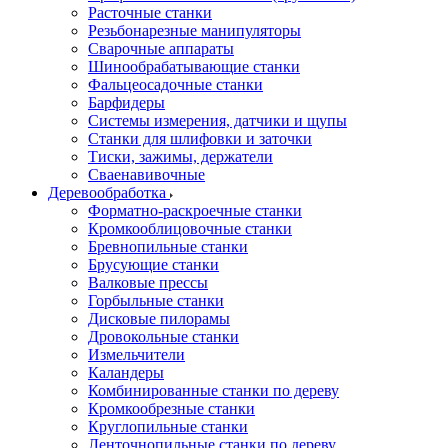
Расточные станки
Резьбонарезные манипуляторы
Сварочные аппараты
Шинообрабатывающие станки
Фальцеосадочные станки
Барфидеры
Системы измерения, датчики и щупы
Станки для шлифовки и заточки
Тиски, зажимы, держатели
Cваенавивочные
Деревообработка
Форматно-раскроечные станки
Кромкооблицовочные станки
Бревнопильные станки
Брусующие станки
Валковые прессы
Горбыльные станки
Дисковые пилорамы
Дровокольные станки
Измельчители
Каландеры
Комбинированные станки по дереву
Кромкообрезные станки
Круглопильные станки
Ленточнопильные станки по дереву