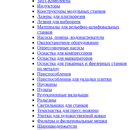
ЗИП-Комплекты
Индукторы
Конструкторы модульных станков
Лазеры для плиткорезов
Лезвия для виброреек
Материалы для рельефно-шлифовальных
станков
Насосы, помпы, водонагреватели
Околостаночное оборудование
Опрессовочные насосы
Оснастка для компрессоров
Оснастка для маркираторов
Оснастка для токарных и фрезерных станков
по металлу
Приспособления
Приспособления для укладки плитки
Пружины
Пульты
Редукционные вкладыши
Рольганы
Светильники для станков
Техоснастка для пресс-ножниц
Улитки для художественной ковки
Фильтры и фильтровальные мешки
Шарошкодержатели