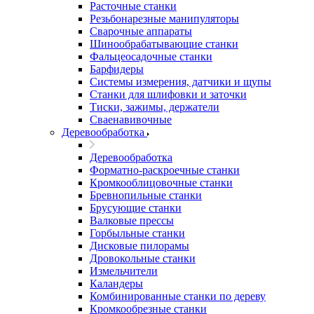
Расточные станки
Резьбонарезные манипуляторы
Сварочные аппараты
Шинообрабатывающие станки
Фальцеосадочные станки
Барфидеры
Системы измерения, датчики и щупы
Станки для шлифовки и заточки
Тиски, зажимы, держатели
Cваенавивочные
Деревообработка
Деревообработка
Форматно-раскроечные станки
Кромкооблицовочные станки
Бревнопильные станки
Брусующие станки
Валковые прессы
Горбыльные станки
Дисковые пилорамы
Дровокольные станки
Измельчители
Каландеры
Комбинированные станки по дереву
Кромкообрезные станки