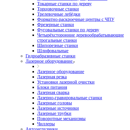
Токарные станки по дереву
Торцовочные станки
Трелевочные лебёдки
Форматно-раскроечные центры с ЧПУ
Фрезерные станки
Фуговальные станки по дереву
Четырёхсторонние деревообрабатывающие
строгальные станки
Шипорезные станки
Шлифовальные
Гидроабразивные станки
Лазерное оборудование
Лазерное оборудование
Лазерная резка
Установки лазерной очистки
Блоки питания
Лазерная сварка
Лазерно-гравировальные станки
Лазерные головы
Лазерные источники
Лазерные трубки
Поворотные механизмы
Чиллеры
Автозагрузчики