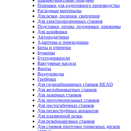
Шарико-винтовые передачи
Порошки для аддитивного производства
Расходные материалы
Для резки, пиления, сверления
Для электроэрозионных станков
Подставки, опоры, поддержки, прижимы
Для шлифовки
Автоподатчики
Адаптеры и переходники
Биты и отвертки
Бункеры
Бухтодержатели
Вакуумные насосы
Винты
Воздуховоды
Гребёнки
Для гидроабразивных станков HEAD
Для желобонакатных станков
Для лазерных станков
Для ленточнопильных станков
Для листогибочных станков
Для пескоструйных аппаратов
Для плазменной резки
Для резьбонарезных станков
Для станков проточки тормозных дисков