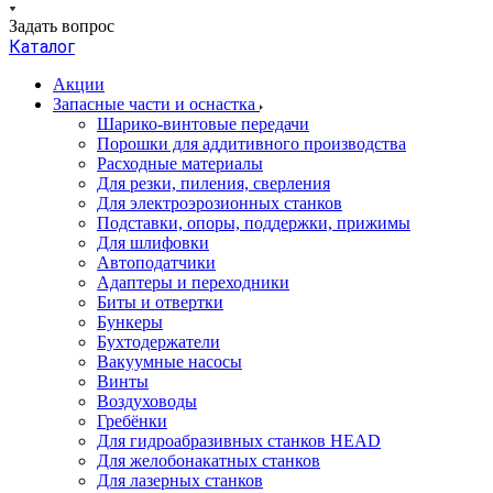
Задать вопрос
Каталог
Акции
Запасные части и оснастка
Шарико-винтовые передачи
Порошки для аддитивного производства
Расходные материалы
Для резки, пиления, сверления
Для электроэрозионных станков
Подставки, опоры, поддержки, прижимы
Для шлифовки
Автоподатчики
Адаптеры и переходники
Биты и отвертки
Бункеры
Бухтодержатели
Вакуумные насосы
Винты
Воздуховоды
Гребёнки
Для гидроабразивных станков HEAD
Для желобонакатных станков
Для лазерных станков