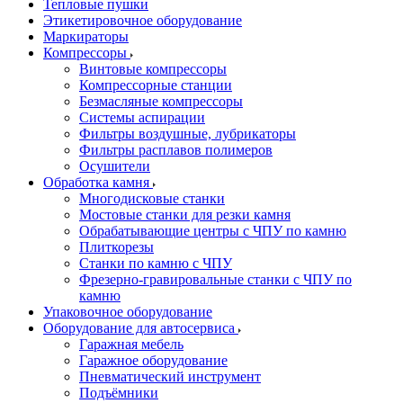
Тепловые пушки
Этикетировочное оборудование
Маркираторы
Компрессоры
Винтовые компрессоры
Компрессорные станции
Безмасляные компрессоры
Системы аспирации
Фильтры воздушные, лубрикаторы
Фильтры расплавов полимеров
Осушители
Обработка камня
Многодисковые станки
Мостовые станки для резки камня
Обрабатывающие центры с ЧПУ по камню
Плиткорезы
Станки по камню с ЧПУ
Фрезерно-гравировальные станки с ЧПУ по
камню
Упаковочное оборудование
Оборудование для автосервиса
Гаражная мебель
Гаражное оборудование
Пневматический инструмент
Подъёмники